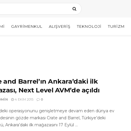
MI
GAYRIMENKUL
ALIŞVERIŞ
TEKNOLOJI
TURIZM
 and Barrel’ın Ankara’daki ilk
zası, Next Level AVM’de açıldı
DMIN
4 EKIM 2015
0
’deki operasyonunu genişletmeye devam eden dünya ev
desinin gözde markası Crate and Barrel, Türkiye’deki
, Ankara’daki ilk mağazasını 17 Eylül ...