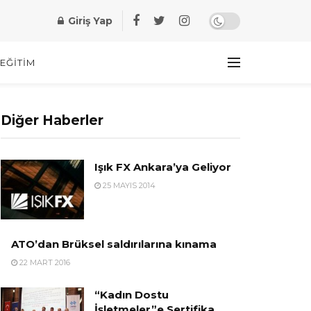
Giriş Yap
EĞITIM
Diğer Haberler
Işık FX Ankara’ya Geliyor
25 MAYIS 2014
ATO’dan Brüksel saldırılarına kınama
22 MART 2016
“Kadın Dostu
İşletmeler”e Sertifika