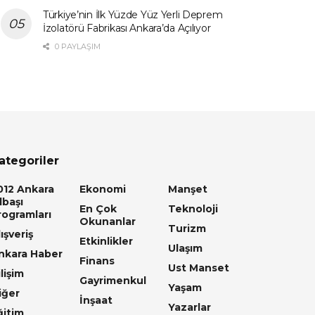
Türkiye’nin İlk Yüzde Yüz Yerli Deprem
İzolatörü Fabrikası Ankara’da Açılıyor
0 PAYLAŞIM
ategoriler
012 Ankara
Ekonomi
Manşet
lbaşı
En Çok
Teknoloji
rogramları
Okunanlar
Turizm
ışveriş
Etkinlikler
Ulaşım
nkara Haber
Finans
Ust Manset
lişim
Gayrimenkul
Yaşam
iğer
İnşaat
Yazarlar
ğitim