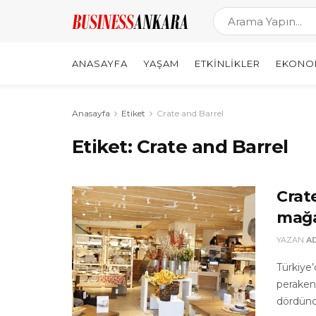
ANASAYFA
YAŞAM
ETKINLIKLER
EKONO
Anasayfa
Etiket
Crate and Barrel
Etiket:
Crate and Barrel
Crate
mağa
YAZAN
A
Türkiye
peraken
dördüncü