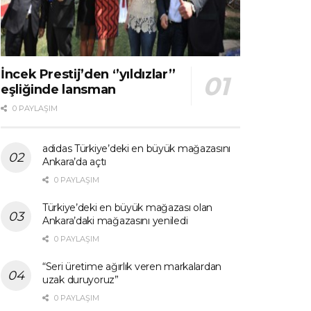
İncek Prestij’den ‘’yıldızlar’’
eşliğinde lansman
0 PAYLAŞIM
adidas Türkiye’deki en büyük mağazasını
Ankara’da açtı
0 PAYLAŞIM
Türkiye’deki en büyük mağazası olan
Ankara’daki mağazasını yeniledi
0 PAYLAŞIM
“Seri üretime ağırlık veren markalardan
uzak duruyoruz”
0 PAYLAŞIM