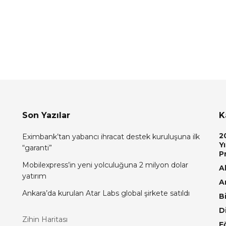
Son Yazılar
K
2
Eximbank’tan yabancı ihracat destek kuruluşuna ilk
Yı
“garanti”
P
Mobilexpress’in yeni yolculuğuna 2 milyon dolar
Al
yatırım
A
Ankara’da kurulan Atar Labs global şirkete satıldı
Bi
D
Zihin Haritası
E