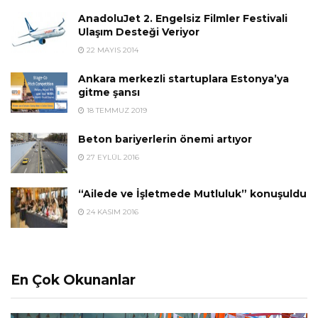
AnadoluJet 2. Engelsiz Filmler Festivali
Ulaşım Desteği Veriyor
22 MAYIS 2014
Ankara merkezli startuplara Estonya’ya
gitme şansı
18 TEMMUZ 2019
Beton bariyerlerin önemi artıyor
27 EYLÜL 2016
“Ailede ve İşletmede Mutluluk” konuşuldu
24 KASIM 2016
En Çok Okunanlar