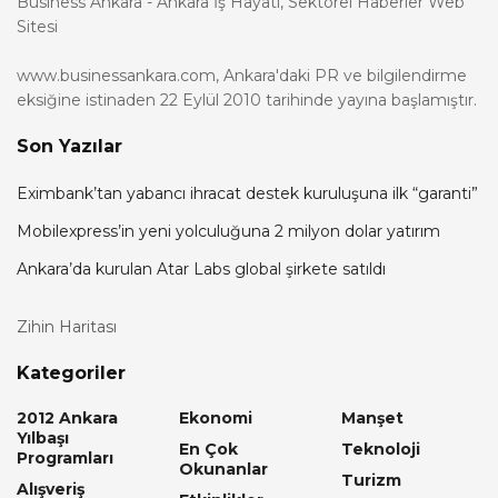
Business Ankara - Ankara İş Hayatı, Sektörel Haberler Web
Sitesi
www.businessankara.com, Ankara'daki PR ve bilgilendirme
eksiğine istinaden 22 Eylül 2010 tarihinde yayına başlamıştır.
Son Yazılar
Eximbank’tan yabancı ihracat destek kuruluşuna ilk “garanti”
Mobilexpress’in yeni yolculuğuna 2 milyon dolar yatırım
Ankara’da kurulan Atar Labs global şirkete satıldı
Zihin Haritası
Kategoriler
2012 Ankara
Ekonomi
Manşet
Yılbaşı
En Çok
Teknoloji
Programları
Okunanlar
Turizm
Alışveriş