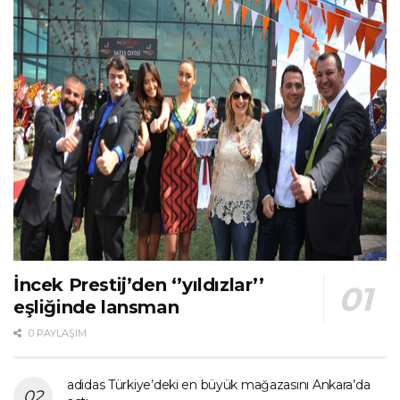
İncek Prestij’den ‘’yıldızlar’’
eşliğinde lansman
0 PAYLAŞIM
adidas Türkiye’deki en büyük mağazasını Ankara’da