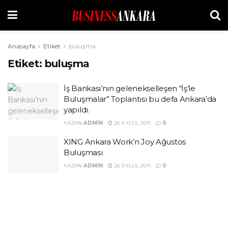
Anasayfa
Etiket
buluşma
Etiket:
buluşma
İş Bankası’nın gelenekselleşen “İş’le
Buluşmalar” Toplantısı bu defa Ankara’da
yapıldı.
YAZAN
ADMIN
26 EYLÜL 2011
0
XING Ankara Work’n Joy Ağustos
Buluşması
YAZAN
ADMIN
26 EYLÜL 2011
0