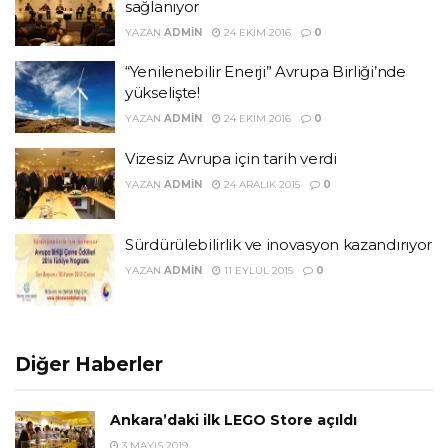
sağlanıyor
YAZAN
ADMIN
24 EKIM 2016
0
“Yenilenebilir Enerji” Avrupa Birliği’nde
yükselişte!
YAZAN
ADMIN
24 EKIM 2016
0
Vizesiz Avrupa için tarih verdi
YAZAN
ADMIN
24 ARALIK 2015
0
Sürdürülebilirlik ve inovasyon kazandırıyor
YAZAN
ADMIN
11 EYLÜL 2015
0
Diğer Haberler
Ankara’daki ilk LEGO Store açıldı
3 MAYIS 2019