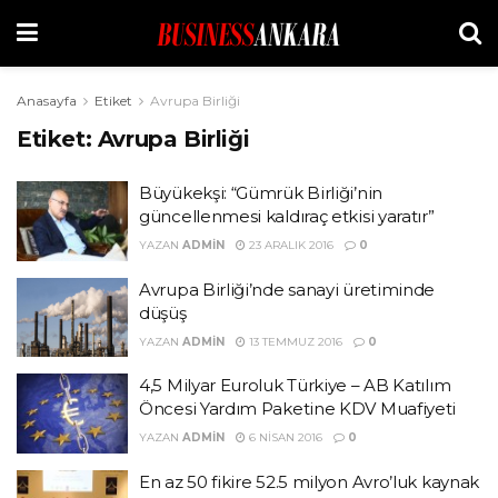
Anasayfa
Etiket
Avrupa Birliği
Etiket:
Avrupa Birliği
Büyükekşi: “Gümrük Birliği’nin
güncellenmesi kaldıraç etkisi yaratır”
YAZAN
ADMIN
23 ARALIK 2016
0
Avrupa Birliği’nde sanayi üretiminde
düşüş
YAZAN
ADMIN
13 TEMMUZ 2016
0
4,5 Milyar Euroluk Türkiye – AB Katılım
Öncesi Yardım Paketine KDV Muafiyeti
YAZAN
ADMIN
6 NISAN 2016
0
En az 50 fikire 52.5 milyon Avro’luk kaynak