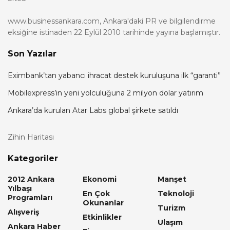
www.businessankara.com, Ankara'daki PR ve bilgilendirme
eksiğine istinaden 22 Eylül 2010 tarihinde yayına başlamıştır.
Son Yazılar
Eximbank’tan yabancı ihracat destek kuruluşuna ilk “garanti”
Mobilexpress’in yeni yolculuğuna 2 milyon dolar yatırım
Ankara’da kurulan Atar Labs global şirkete satıldı
Zihin Haritası
Kategoriler
2012 Ankara
Ekonomi
Manşet
Yılbaşı
En Çok
Teknoloji
Programları
Okunanlar
Turizm
Alışveriş
Etkinlikler
Ulaşım
Ankara Haber