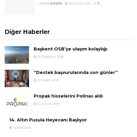
YAZAN
ADMIN
25 EYLÜL 2011
0
Diğer Haberler
Başkent OSB’ye ulaşım kolaylığı
30 TEMMUZ 2018
“Destek başvurularında son günler”
27 MART 2019
Propak hisselerini Polinas aldı
25 EYLÜL 2017
14. Altın Pusula Heyecanı Başlıyor
1 EKIM 2014