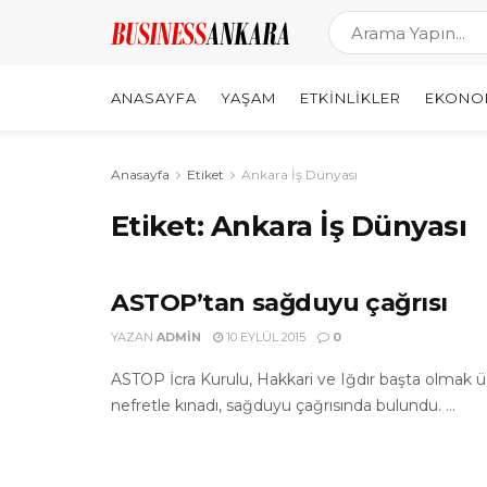
ANASAYFA
YAŞAM
ETKINLIKLER
EKONO
Anasayfa
Etiket
Ankara İş Dünyası
Etiket:
Ankara İş Dünyası
ASTOP’tan sağduyu çağrısı
YAZAN
ADMIN
10 EYLÜL 2015
0
ASTOP İcra Kurulu, Hakkari ve Iğdır başta olmak üz
nefretle kınadı, sağduyu çağrısında bulundu. ...