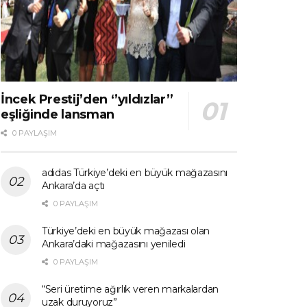
İncek Prestij’den ‘’yıldızlar’’
eşliğinde lansman
0 PAYLAŞIM
adidas Türkiye’deki en büyük mağazasını
Ankara’da açtı
0 PAYLAŞIM
Türkiye’deki en büyük mağazası olan
Ankara’daki mağazasını yeniledi
0 PAYLAŞIM
“Seri üretime ağırlık veren markalardan
uzak duruyoruz”