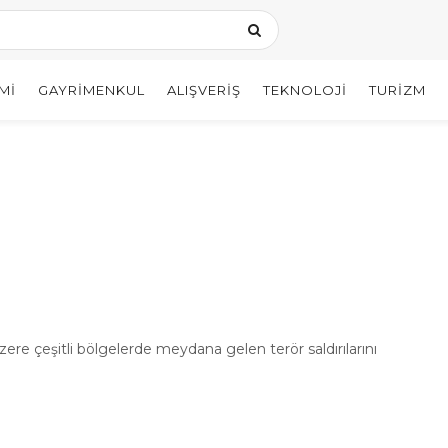
MI
GAYRIMENKUL
ALIŞVERIŞ
TEKNOLOJI
TURIZM
ere çeşitli bölgelerde meydana gelen terör saldırılarını