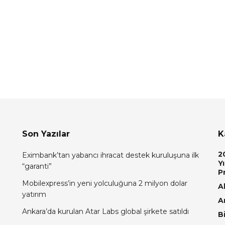
Son Yazılar
K
2
Eximbank’tan yabancı ihracat destek kuruluşuna ilk
Yı
“garanti”
P
Mobilexpress’in yeni yolculuğuna 2 milyon dolar
Al
yatırım
A
Ankara’da kurulan Atar Labs global şirkete satıldı
Bi