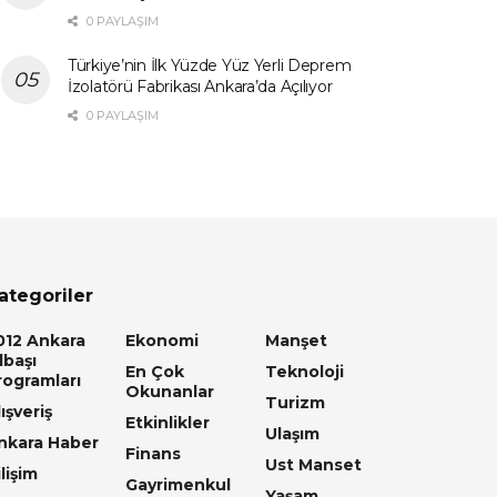
0 PAYLAŞIM
Türkiye’nin İlk Yüzde Yüz Yerli Deprem
İzolatörü Fabrikası Ankara’da Açılıyor
0 PAYLAŞIM
ategoriler
012 Ankara
Ekonomi
Manşet
lbaşı
En Çok
Teknoloji
rogramları
Okunanlar
Turizm
ışveriş
Etkinlikler
Ulaşım
nkara Haber
Finans
Ust Manset
lişim
Gayrimenkul
Yaşam