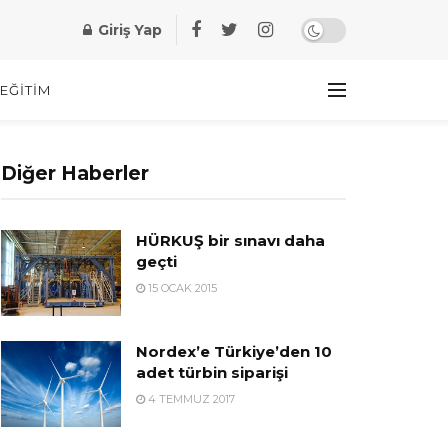
Giriş Yap
EĞITIM
Diğer Haberler
HÜRKUŞ bir sınavı daha
geçti
15 OCAK 2015
Nordex’e Türkiye’den 10
adet türbin siparişi
4 TEMMUZ 2017