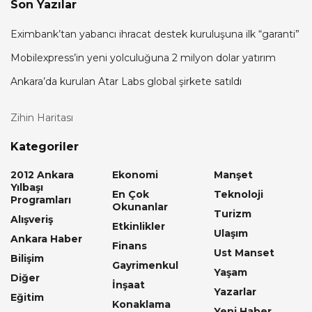
Son Yazılar
Eximbank’tan yabancı ihracat destek kuruluşuna ilk “garanti”
Mobilexpress’in yeni yolculuğuna 2 milyon dolar yatırım
Ankara’da kurulan Atar Labs global şirkete satıldı
Zihin Haritası
Kategoriler
2012 Ankara
Ekonomi
Manşet
Yılbaşı
En Çok
Teknoloji
Programları
Okunanlar
Turizm
Alışveriş
Etkinlikler
Ulaşım
Ankara Haber
Finans
Ust Manset
Bilişim
Gayrimenkul
Yaşam
Diğer
İnşaat
Yazarlar
Eğitim
Konaklama
Yeni Haber