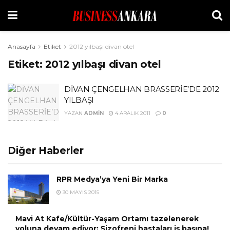
Anasayfa
Etiket
2012 yılbaşı divan otel
Etiket:
2012 yılbaşı divan otel
DİVAN ÇENGELHAN BRASSERİE’DE 2012
YILBAŞI
YAZAN
ADMIN
4 ARALIK 2011
0
Diğer Haberler
RPR Medya’ya Yeni Bir Marka
30 MAYIS 2015
Mavi At Kafe/Kültür-Yaşam Ortamı tazelenerek
yoluna devam ediyor: Şizofreni hastaları iş başına!