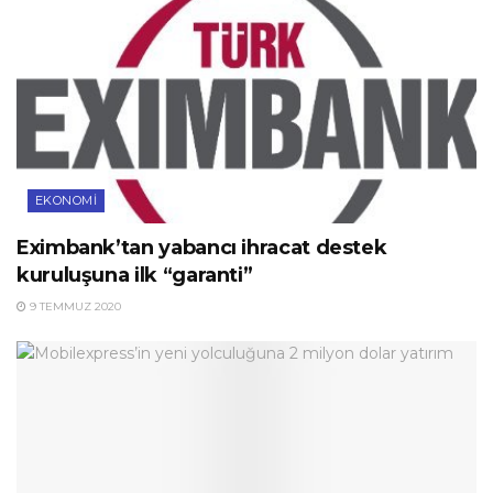
EKONOMI
Eximbank’tan yabancı ihracat destek
kuruluşuna ilk “garanti”
9 TEMMUZ 2020