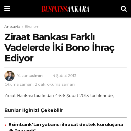
Anasayfa
Ekonomi
Ziraat Bankası Farklı
Vadelerde İki Bono İhraç
Ediyor
Yazan
admin
4 Şubat 2013
Okuma zamanı: 2 dak. okuma zamanı
Ziraat Bankası tarafından 4-5-6 Şubat 2013 tarihlerinde;
Bunlar İlginizi Çekebilir
Eximbank’tan yabancı ihracat destek kuruluşuna
ilk “garanti”