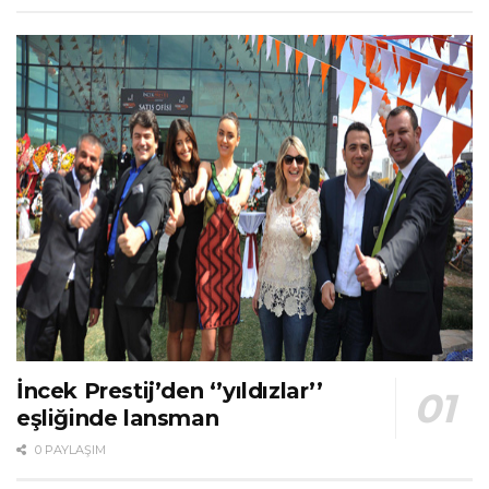
İncek Prestij’den ‘’yıldızlar’’
eşliğinde lansman
0 PAYLAŞIM