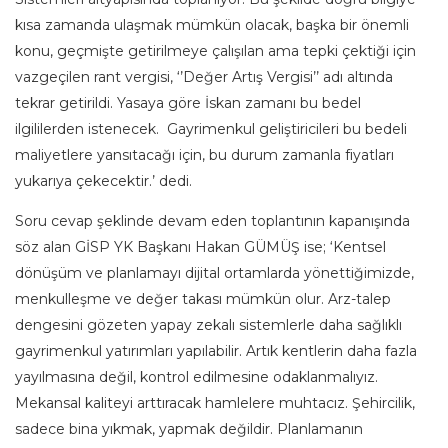
kısa zamanda ulaşmak mümkün olacak, başka bir önemli
konu, geçmişte getirilmeye çalışılan ama tepki çektiği için
vazgeçilen rant vergisi, ‘’Değer Artış Vergisi’’ adı altında
tekrar getirildi. Yasaya göre İskan zamanı bu bedel
ilgililerden istenecek. Gayrimenkul geliştiricileri bu bedeli
maliyetlere yansıtacağı için, bu durum zamanla fiyatları
yukarıya çekecektir.’ dedi.
Soru cevap şeklinde devam eden toplantının kapanışında
söz alan GİSP YK Başkanı Hakan GÜMÜŞ ise; ‘Kentsel
dönüşüm ve planlamayı dijital ortamlarda yönettiğimizde,
menkulleşme ve değer takası mümkün olur. Arz-talep
dengesini gözeten yapay zekalı sistemlerle daha sağlıklı
gayrimenkul yatırımları yapılabilir. Artık kentlerin daha fazla
yayılmasına değil, kontrol edilmesine odaklanmalıyız.
Mekansal kaliteyi arttıracak hamlelere muhtacız. Şehircilik,
sadece bina yıkmak, yapmak değildir. Planlamanın