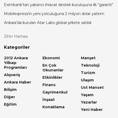
Eximbank’tan yabancı ihracat destek kuruluşuna ilk “garanti”
Mobilexpress’in yeni yolculuğuna 2 milyon dolar yatırım
Ankara’da kurulan Atar Labs global şirkete satıldı
Zihin Haritası
Kategoriler
2012 Ankara
Ekonomi
Manşet
Yılbaşı
En Çok
Teknoloji
Programları
Okunanlar
Turizm
Alışveriş
Etkinlikler
Ulaşım
Ankara Haber
Finans
Ust Manset
Bilişim
Gayrimenkul
Yaşam
Diğer
İnşaat
Yazarlar
Eğitim
Konaklama
Yeni Haber