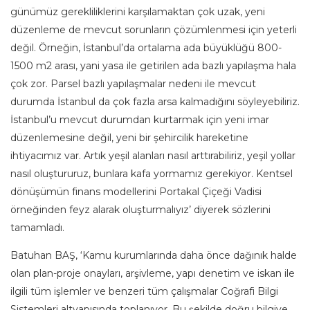
günümüz gerekliliklerini karşılamaktan çok uzak, yeni
düzenleme de mevcut sorunların çözümlenmesi için yeterli
değil. Örneğin, İstanbul’da ortalama ada büyüklüğü 800-
1500 m2 arası, yani yasa ile getirilen ada bazlı yapılaşma hala
çok zor. Parsel bazlı yapılaşmalar nedeni ile mevcut
durumda İstanbul da çok fazla arsa kalmadığını söyleyebiliriz.
İstanbul’u mevcut durumdan kurtarmak için yeni imar
düzenlemesine değil, yeni bir şehircilik hareketine
ihtiyacımız var. Artık yeşil alanları nasıl arttırabiliriz, yeşil yollar
nasıl oluştururuz, bunlara kafa yormamız gerekiyor. Kentsel
dönüşümün finans modellerini Portakal Çiçeği Vadisi
örneğinden feyz alarak oluşturmalıyız’ diyerek sözlerini
tamamladı.
Batuhan BAŞ, ‘Kamu kurumlarında daha önce dağınık halde
olan plan-proje onayları, arşivleme, yapı denetim ve iskan ile
ilgili tüm işlemler ve benzeri tüm çalışmalar Coğrafi Bilgi
Sistemleri altyapısında toplanıyor. Bu şekilde doğru bilgiye