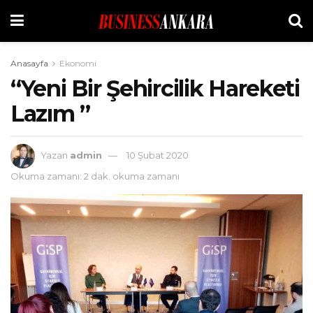
Anasayfa
Ekonomi
“Yeni Bir Şehircilik Hareketi
Lazım ”
Yazan
admin
10 Şubat 2020
Okuma zamanı: 2 dak. okuma zamanı