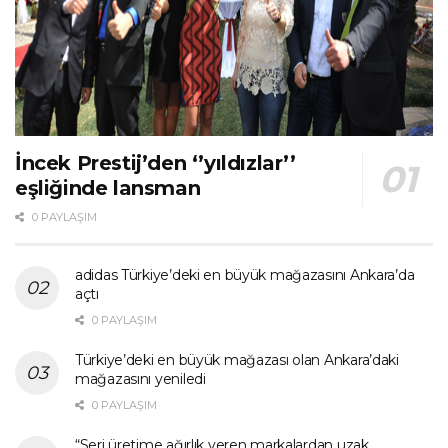
İncek Prestij’den ‘’yıldızlar’’
eşliğinde lansman
0 PAYLAŞIM
adidas Türkiye’deki en büyük mağazasını Ankara’da
açtı
0 PAYLAŞIM
Türkiye’deki en büyük mağazası olan Ankara’daki
mağazasını yeniledi
0 PAYLAŞIM
“Seri üretime ağırlık veren markalardan uzak