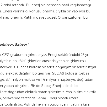
2 misli artacak. Bu enerjinin nereden nasıl karşılanacağı
 Enerji verimliliği konusu önemli. 3 yılda bir yapılıyor bu
olması önemli. Katılım gayet güzel. Organizatörleri bu
ğıtıyor, Satıyor”
EZ grubunun şirketleriyiz. Enerji sektöründeki 25 yılı
iye’nin en köklü şirketleri arasında yer alan şirketimiz
steriyoruz. 8 adet hidrolik bir adet doğalgaz bir adet rüzgar
uğu elektrik dağıtım bölgesi var. SEDAŞ bölgesi. Gebze,
lge. 3,4 milyon nüfusa ve 1,6 milyon müşteriye, doğrudan
ı yapan bir şirket. Bir de Sepaş Enerji adında bir
ere doğrudan elektrik satan şirketimiz. Yani bizim elektrik
Ş, perakende tarafında Sepaş Enerji olmak üzere
bir toplantı bu. Aslında hemen bugün yarın yatırım kararı