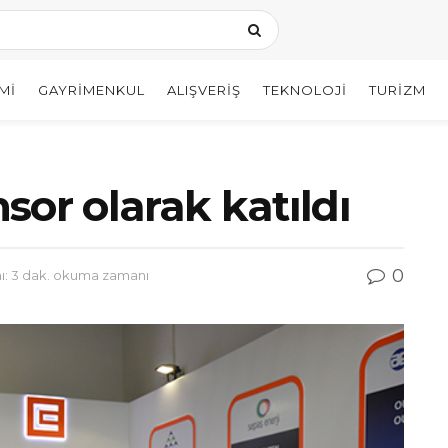
MI
GAYRIMENKUL
ALIŞVERIŞ
TEKNOLOJI
TURIZM
sor olarak katıldı
0
: 3 dak. okuma zamanı