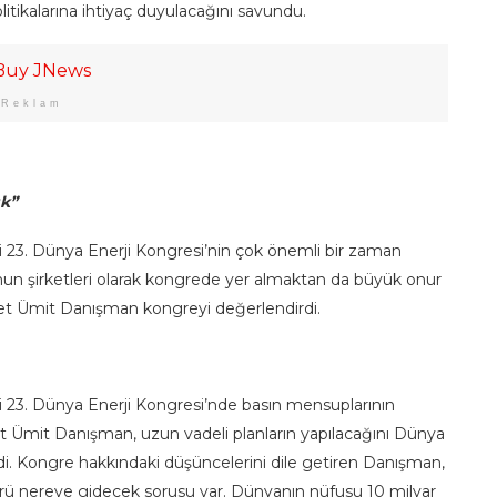
litikalarına ihtiyaç duyulacağını savundu.
Reklam
k”
i 23. Dünya Enerji Kongresi’nin çok önemli bir zaman
nun şirketleri olarak kongrede yer almaktan da büyük onur
et Ümit Danışman kongreyi değerlendirdi.
i 23. Dünya Enerji Kongresi’nde basın mensuplarının
t Ümit Danışman, uzun vadeli planların yapılacağını Dünya
yledi. Kongre hakkındaki düşüncelerini dile getiren Danışman,
ktörü nereye gidecek sorusu var. Dünyanın nüfusu 10 milyar