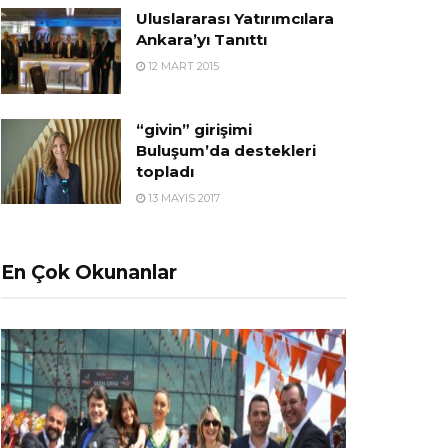
Uluslararası Yatırımcılara
Ankara’yı Tanıttı
12 MART 2015
“givin” girişimi
Buluşum’da destekleri
topladı
13 MAYIS 2017
En Çok Okunanlar