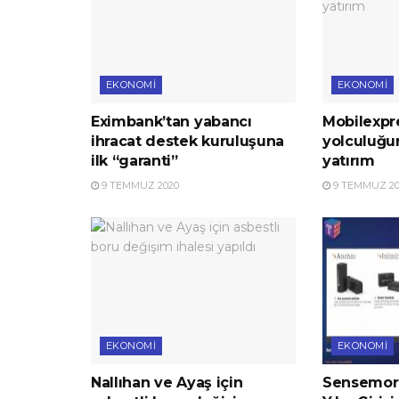
EKONOMI
EKONOMI
Eximbank’tan yabancı
Mobilexpre
ihracat destek kuruluşuna
yolculuğu
ilk “garanti”
yatırım
9 TEMMUZ 2020
9 TEMMUZ 20
EKONOMI
EKONOMI
Nallıhan ve Ayaş için
Sensemore