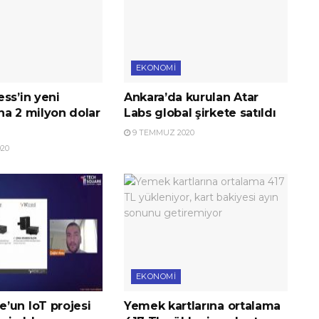
EKONOMI
ss’in yeni
Ankara’da kurulan Atar
na 2 milyon dolar
Labs global şirkete satıldı
9 TEMMUZ 2020
20
EKONOMI
’un IoT projesi
Yemek kartlarına ortalama