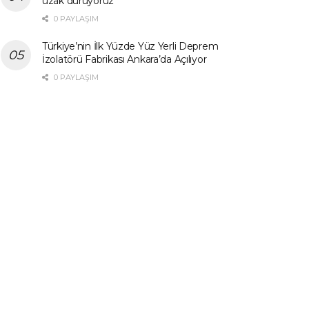
uzak duruyoruz”
0 PAYLAŞIM
Türkiye’nin İlk Yüzde Yüz Yerli Deprem
İzolatörü Fabrikası Ankara’da Açılıyor
0 PAYLAŞIM