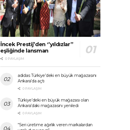
İncek Prestij’den ‘’yıldızlar’’
eşliğinde lansman
0 PAYLAŞIM
adidas Türkiye’deki en büyük mağazasını
Ankara’da açtı
0 PAYLAŞIM
Türkiye’deki en büyük mağazası olan
Ankara’daki mağazasını yeniledi
0 PAYLAŞIM
“Seri üretime ağırlık veren markalardan