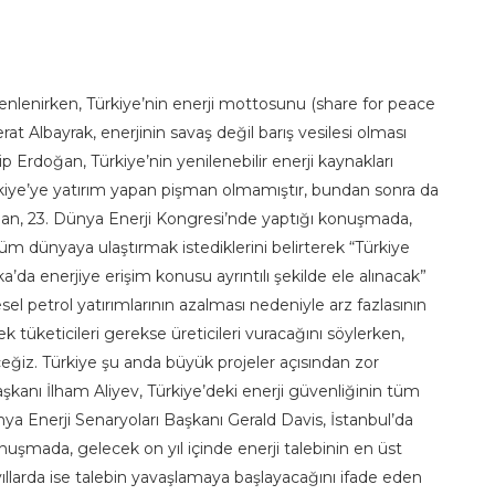
nlenirken, Türkiye’nin enerji mottosunu (share for peace
erat Albayrak, enerjinin savaş değil barış vesilesi olması
Erdoğan, Türkiye’nin yenilenebilir enerji kaynakları
rkiye’ye yatırım yapan pişman olmamıştır, bundan sonra da
n, 23. Dünya Enerji Kongresi’nde yaptığı konuşmada,
tüm dünyaya ulaştırmak istediklerini belirterek “Türkiye
’da enerjiye erişim konusu ayrıntılı şekilde ele alınacak”
l petrol yatırımlarının azalması nedeniyle arz fazlasının
ek tüketicileri gerekse üreticileri vuracağını söylerken,
ğiz. Türkiye şu anda büyük projeler açısından zor
nı İlham Aliyev, Türkiye’deki enerji güvenliğinin tüm
 Enerji Senaryoları Başkanı Gerald Davis, İstanbul’da
şmada, gelecek on yıl içinde enerji talebinin en üst
llarda ise talebin yavaşlamaya başlayacağını ifade eden