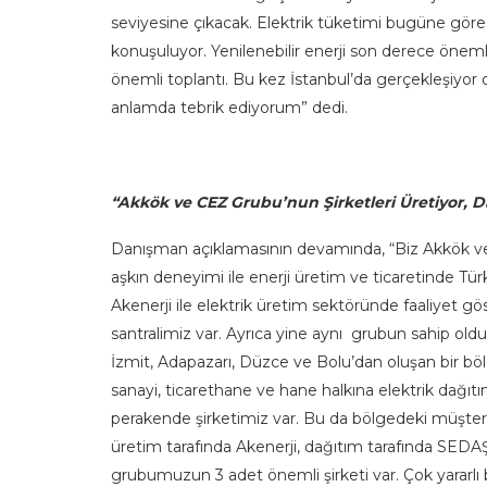
seviyesine çıkacak. Elektrik tüketimi bugüne göre 
konuşuluyor. Yenilenebilir enerji son derece önemli.
önemli toplantı. Bu kez İstanbul’da gerçekleşiyor 
anlamda tebrik ediyorum” dedi.
“Akkök ve CEZ Grubu’nun Şirketleri Üretiyor, Da
Danışman açıklamasının devamında, “Biz Akkök ve C
aşkın deneyimi ile enerji üretim ve ticaretinde Türk
Akenerji ile elektrik üretim sektöründe faaliyet gö
santralimiz var. Ayrıca yine aynı grubun sahip old
İzmit, Adapazarı, Düzce ve Bolu’dan oluşan bir bö
sanayi, ticarethane ve hane halkına elektrik dağıtım
perakende şirketimiz var. Bu da bölgedeki müşteril
üretim tarafında Akenerji, dağıtım tarafında SEDA
grubumuzun 3 adet önemli şirketi var. Çok yararlı 