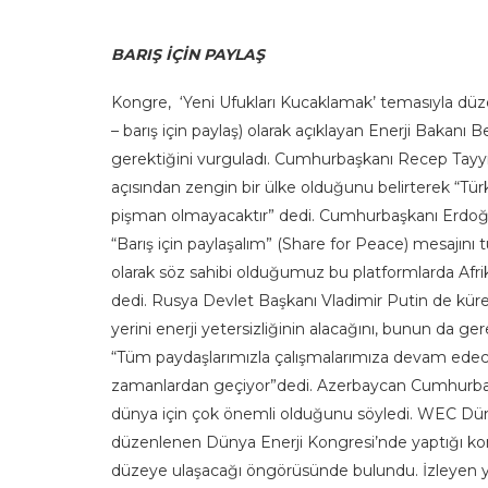
BARIŞ İÇİN PAYLAŞ
Kongre, ‘Yeni Ufukları Kucaklamak’ temasıyla düze
– barış için paylaş) olarak açıklayan Enerji Bakanı B
gerektiğini vurguladı. Cumhurbaşkanı Recep Tayyip 
açısından zengin bir ülke olduğunu belirterek “Tü
pişman olmayacaktır” dedi. Cumhurbaşkanı Erdoğa
“Barış için paylaşalım” (Share for Peace) mesajını 
olarak söz sahibi olduğumuz bu platformlarda Afrika
dedi. Rusya Devlet Başkanı Vladimir Putin de kürese
yerini enerji yetersizliğinin alacağını, bunun da ger
“Tüm paydaşlarımızla çalışmalarımıza devam edece
zamanlardan geçiyor”dedi. Azerbaycan Cumhurbaşka
dünya için çok önemli olduğunu söyledi. WEC Dünya
düzenlenen Dünya Enerji Kongresi’nde yaptığı konu
düzeye ulaşacağı öngörüsünde bulundu. İzleyen yı