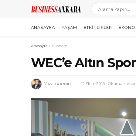
ANASAYFA
YAŞAM
ETKINLIKLER
EKONO
Anasayfa
Ekonomi
WEC’e Altın Spon
Yazan
admin
12 Ekim 2016
Okuma zamanı