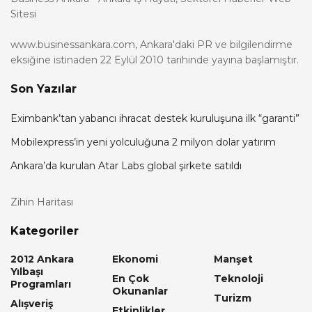
Sitesi
www.businessankara.com, Ankara'daki PR ve bilgilendirme
eksiğine istinaden 22 Eylül 2010 tarihinde yayına başlamıştır.
Son Yazılar
Eximbank’tan yabancı ihracat destek kuruluşuna ilk “garanti”
Mobilexpress’in yeni yolculuğuna 2 milyon dolar yatırım
Ankara’da kurulan Atar Labs global şirkete satıldı
Zihin Haritası
Kategoriler
2012 Ankara
Ekonomi
Manşet
Yılbaşı
En Çok
Teknoloji
Programları
Okunanlar
Turizm
Alışveriş
Etkinlikler