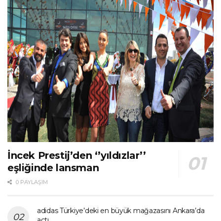
İncek Prestij’den ‘’yıldızlar’’
eşliğinde lansman
0 PAYLAŞIM
adidas Türkiye’deki en büyük mağazasını Ankara’da
açtı