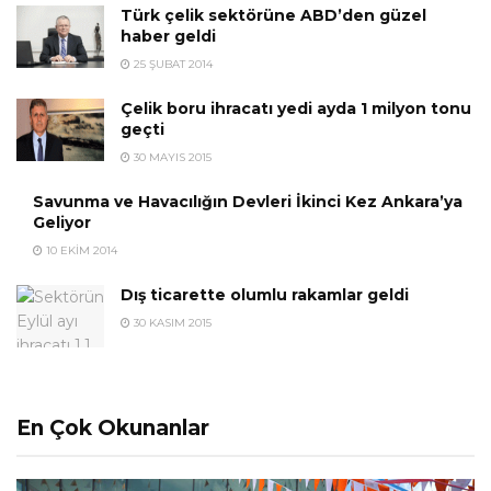
Türk çelik sektörüne ABD’den güzel
haber geldi
25 ŞUBAT 2014
Çelik boru ihracatı yedi ayda 1 milyon tonu
geçti
30 MAYIS 2015
Savunma ve Havacılığın Devleri İkinci Kez Ankara’ya
Geliyor
10 EKIM 2014
Dış ticarette olumlu rakamlar geldi
30 KASIM 2015
En Çok Okunanlar