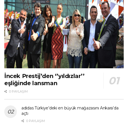
İncek Prestij’den ‘’yıldızlar’’
eşliğinde lansman
0 PAYLAŞIM
adidas Türkiye’deki en büyük mağazasını Ankara’da
açtı
0 PAYLAŞIM