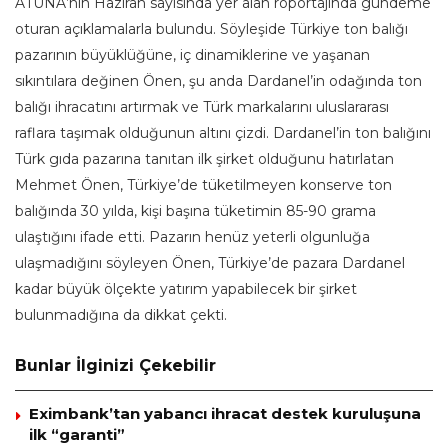
ATUNA’nın Haziran sayısında yer alan röportajında gündeme
oturan açıklamalarla bulundu. Söyleşide Türkiye ton balığı
pazarının büyüklüğüne, iç dinamiklerine ve yaşanan
sıkıntılara değinen Önen, şu anda Dardanel’in odağında ton
balığı ihracatını artırmak ve Türk markalarını uluslararası
raflara taşımak olduğunun altını çizdi. Dardanel’in ton balığını
Türk gıda pazarına tanıtan ilk şirket olduğunu hatırlatan
Mehmet Önen, Türkiye’de tüketilmeyen konserve ton
balığında 30 yılda, kişi başına tüketimin 85-90 grama
ulaştığını ifade etti. Pazarın henüz yeterli olgunluğa
ulaşmadığını söyleyen Önen, Türkiye’de pazara Dardanel
kadar büyük ölçekte yatırım yapabilecek bir şirket
bulunmadığına da dikkat çekti.
Bunlar İlginizi Çekebilir
Eximbank’tan yabancı ihracat destek kuruluşuna
ilk “garanti”