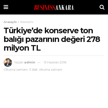
Anasayfa
Ekonomi
Türkiye’de konserve ton
balığı pazarının değeri 278
milyon TL
Yazan
admin
13 Haziran 2016
Okuma zamanı: 3 dak. okuma zamanı