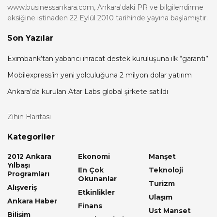
www.businessankara.com, Ankara'daki PR ve bilgilendirme
eksiğine istinaden 22 Eylül 2010 tarihinde yayına başlamıştır.
Son Yazılar
Eximbank’tan yabancı ihracat destek kuruluşuna ilk “garanti”
Mobilexpress’in yeni yolculuğuna 2 milyon dolar yatırım
Ankara’da kurulan Atar Labs global şirkete satıldı
Zihin Haritası
Kategoriler
2012 Ankara
Ekonomi
Manşet
Yılbaşı
En Çok
Teknoloji
Programları
Okunanlar
Turizm
Alışveriş
Etkinlikler
Ulaşım
Ankara Haber
Finans
Ust Manset
Bilişim