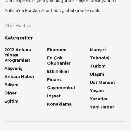
Mobilexpress’in yeni yolculuğuna 2 milyon dolar yatırım
Ankara’da kurulan Atar Labs global şirkete satıldı
Zihin Haritası
Kategoriler
2012 Ankara
Ekonomi
Manşet
Yılbaşı
En Çok
Teknoloji
Programları
Okunanlar
Turizm
Alışveriş
Etkinlikler
Ulaşım
Ankara Haber
Finans
Ust Manset
Bilişim
Gayrimenkul
Yaşam
Diğer
İnşaat
Yazarlar
Eğitim
Konaklama
Yeni Haber