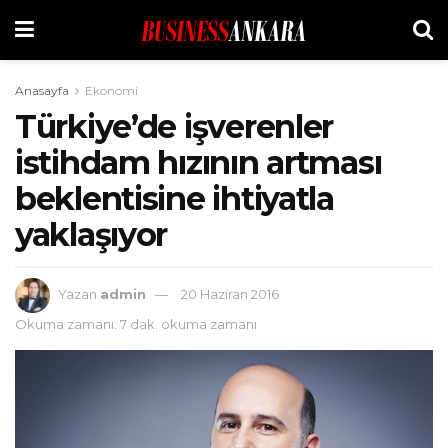
Anasayfa
Ekonomi
Türkiye’de işverenler
istihdam hızının artması
beklentisine ihtiyatla
yaklaşıyor
Yazan
admin
20 Haziran 2016
Okuma zamanı: 7 dak. okuma zamanı