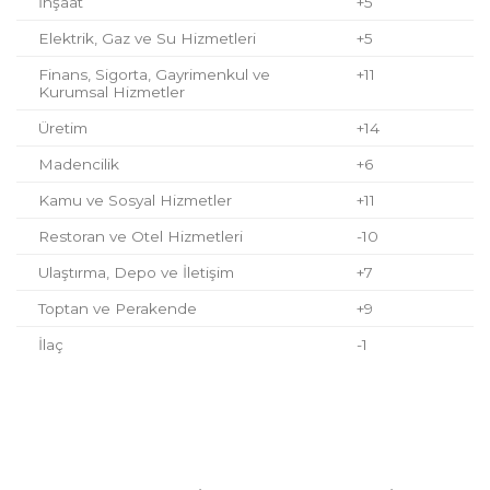
İnşaat
+5
Elektrik, Gaz ve Su Hizmetleri
+5
Finans, Sigorta, Gayrimenkul ve
+11
Kurumsal Hizmetler
Üretim
+14
Madencilik
+6
Kamu ve Sosyal Hizmetler
+11
Restoran ve Otel Hizmetleri
-10
Ulaştırma, Depo ve İletişim
+7
Toptan ve Perakende
+9
İlaç
-1