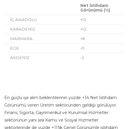
Net İstihdam
Görünümü (%)
İÇ ANADOLU
+12
KARADENİZ
+12
MARMARA
+8
EGE
+5
AKDENİZ
-2
En güçlü işe alım beklentilerinin yüzde +14 Net İstihdam
Görünümü veren Üretim sektöründen geldiği görülüyor.
Finans, Sigorta, Gayrimenkul ve Kurumsal Hizmetler
sektörünün yanı sıra Kamu ve Sosyal Hizmetler
sektörlerinde de yüzde +11’lik Genel Görünümle istihdam