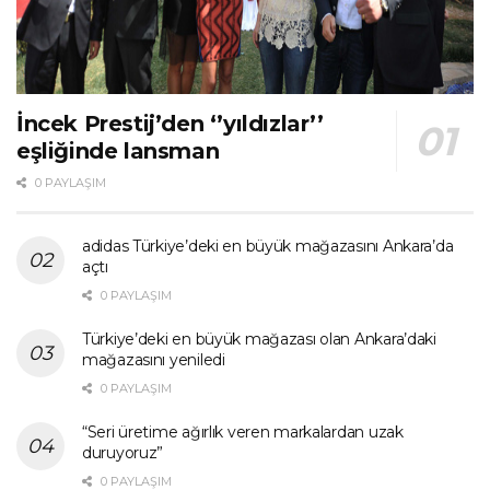
İncek Prestij’den ‘’yıldızlar’’
eşliğinde lansman
0 PAYLAŞIM
adidas Türkiye’deki en büyük mağazasını Ankara’da
açtı
0 PAYLAŞIM
Türkiye’deki en büyük mağazası olan Ankara’daki
mağazasını yeniledi
0 PAYLAŞIM
“Seri üretime ağırlık veren markalardan uzak
duruyoruz”
0 PAYLAŞIM