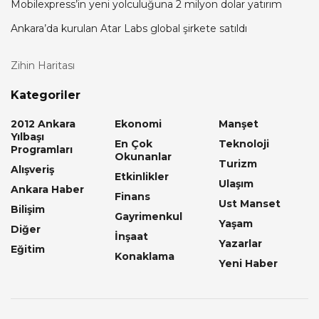
Mobilexpress’in yeni yolculuğuna 2 milyon dolar yatırım
Ankara’da kurulan Atar Labs global şirkete satıldı
Zihin Haritası
Kategoriler
2012 Ankara
Ekonomi
Manşet
Yılbaşı
En Çok
Teknoloji
Programları
Okunanlar
Turizm
Alışveriş
Etkinlikler
Ulaşım
Ankara Haber
Finans
Ust Manset
Bilişim
Gayrimenkul
Yaşam
Diğer
İnşaat
Yazarlar
Eğitim
Konaklama
Yeni Haber