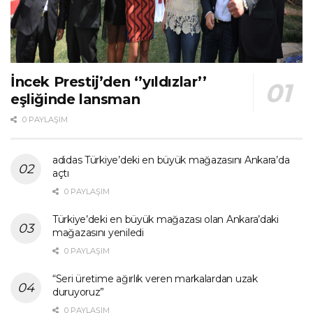
İncek Prestij’den ‘’yıldızlar’’
eşliğinde lansman
0 PAYLAŞIM
adidas Türkiye’deki en büyük mağazasını Ankara’da
açtı
0 PAYLAŞIM
Türkiye’deki en büyük mağazası olan Ankara’daki
mağazasını yeniledi
0 PAYLAŞIM
“Seri üretime ağırlık veren markalardan uzak
duruyoruz”
0 PAYLAŞIM