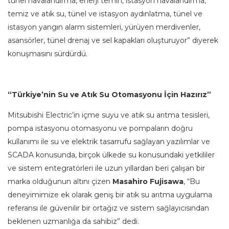
tünel havalandırma, enerji temin, istasyon havalandırma,
temiz ve atık su, tünel ve istasyon aydınlatma, tünel ve
istasyon yangın alarm sistemleri, yürüyen merdivenler,
asansörler, tünel drenaj ve sel kapakları oluşturuyor” diyerek
konuşmasını sürdürdü.
“Türkiye’nin Su ve Atık Su Otomasyonu İçin Hazırız”
Mitsubishi Electric’in içme suyu ve atık su arıtma tesisleri,
pompa istasyonu otomasyonu ve pompaların doğru
kullanımı ile su ve elektrik tasarrufu sağlayan yazılımlar ve
SCADA konusunda, birçok ülkede su konusundaki yetkililer
ve sistem entegratörleri ile uzun yıllardan beri çalışan bir
marka olduğunun altını çizen
Masahiro Fujisawa
, “Bu
deneyimimize ek olarak geniş bir atık su arıtma uygulama
referansı ile güvenilir bir ortağız ve sistem sağlayıcısından
beklenen uzmanlığa da sahibiz” dedi.