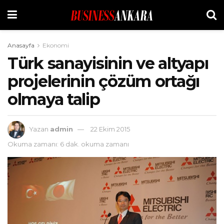
Anasayfa
Ekonomi
Türk sanayisinin ve altyapı
projelerinin çözüm ortağı
olmaya talip
Yazan
admin
22 Ekim 2015
Okuma zamanı: 6 dak. okuma zamanı