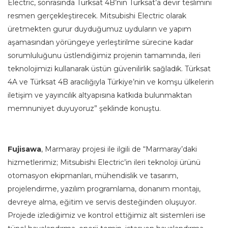
Electric, sonrasında Türksat 4B’nin Türksat’a devir teslimini
resmen gerçekleştirecek. Mitsubishi Electric olarak
üretmekten gurur duyduğumuz uyduların ve yapım
aşamasından yörüngeye yerleştirilme sürecine kadar
sorumluluğunu üstlendiğimiz projenin tamamında, ileri
teknolojimizi kullanarak üstün güvenilirlik sağladık. Türksat
4A ve Türksat 4B aracılığıyla Türkiye’nin ve komşu ülkelerin
iletişim ve yayıncılık altyapısına katkıda bulunmaktan
memnuniyet duyuyoruz” şeklinde konuştu.
Fujisawa
, Marmaray projesi ile ilgili de “Marmaray’daki
hizmetlerimiz; Mitsubishi Electric’in ileri teknoloji ürünü
otomasyon ekipmanları, mühendislik ve tasarım,
projelendirme, yazılım programlama, donanım montajı,
devreye alma, eğitim ve servis desteğinden oluşuyor.
Projede izlediğimiz ve kontrol ettiğimiz alt sistemleri ise