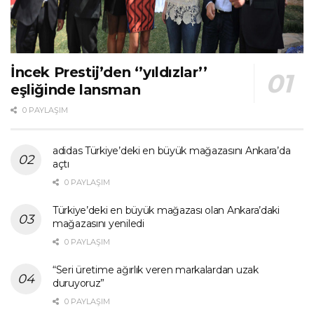
İncek Prestij’den ‘’yıldızlar’’
eşliğinde lansman
0 PAYLAŞIM
adidas Türkiye’deki en büyük mağazasını Ankara’da
açtı
0 PAYLAŞIM
Türkiye’deki en büyük mağazası olan Ankara’daki
mağazasını yeniledi
0 PAYLAŞIM
“Seri üretime ağırlık veren markalardan uzak
duruyoruz”
0 PAYLAŞIM