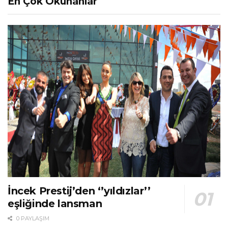
En Çok Okunanlar
İncek Prestij’den ‘’yıldızlar’’
eşliğinde lansman
0 PAYLAŞIM