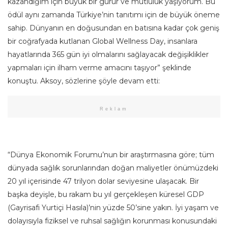
kazandığım için büyük bir gurur ve mutluluk yaşıyorum. Bu
ödül aynı zamanda Türkiye’nin tanıtımı için de büyük öneme
sahip. Dünyanın en doğusundan en batısına kadar çok geniş
bir coğrafyada kutlanan Global Wellness Day, insanlara
hayatlarında 365 gün iyi olmalarını sağlayacak değişiklikler
yapmaları için ilham verme amacını taşıyor” şeklinde
konuştu. Aksoy, sözlerine şöyle devam etti:
Reklam
“Dünya Ekonomik Forumu’nun bir araştırmasına göre; tüm
dünyada sağlık sorunlarından doğan maliyetler önümüzdeki
20 yıl içerisinde 47 trilyon dolar seviyesine ulaşacak. Bir
başka deyişle, bu rakam bu yıl gerçekleşen küresel GDP
(Gayrisafi Yurtiçi Hasıla)’nin yüzde 50’sine yakın. İyi yaşam ve
dolayısıyla fiziksel ve ruhsal sağlığın korunması konusundaki