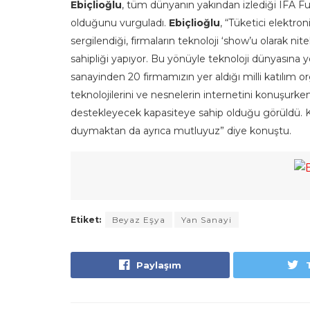
Ebiçlioğlu
, tüm dünyanın yakından izlediği IFA Fua
olduğunu vurguladı.
Ebiçlioğlu
, “Tüketici elektro
sergilendiği, firmaların teknoloji ‘show’u olarak nit
sahipliği yapıyor. Bu yönüyle teknoloji dünyasına 
sanayinden 20 firmamızın yer aldığı milli katılım
teknolojilerini ve nesnelerin internetini konuşurken
destekleyecek kapasiteye sahip olduğu görüldü. Ka
duymaktan da ayrıca mutluyuz” diye konuştu.
Etiket:
Beyaz Eşya
Yan Sanayi
Paylaşım