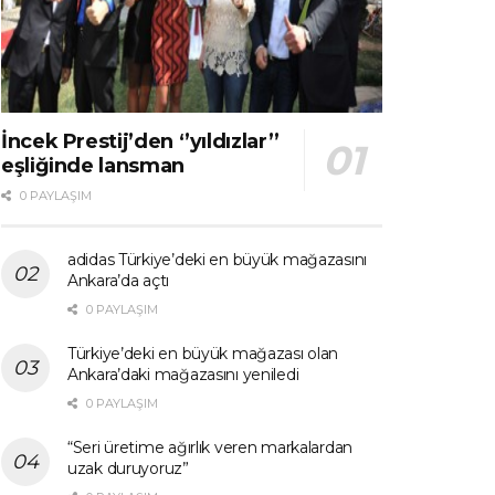
İncek Prestij’den ‘’yıldızlar’’
eşliğinde lansman
0 PAYLAŞIM
adidas Türkiye’deki en büyük mağazasını
Ankara’da açtı
0 PAYLAŞIM
Türkiye’deki en büyük mağazası olan
Ankara’daki mağazasını yeniledi
0 PAYLAŞIM
“Seri üretime ağırlık veren markalardan
uzak duruyoruz”