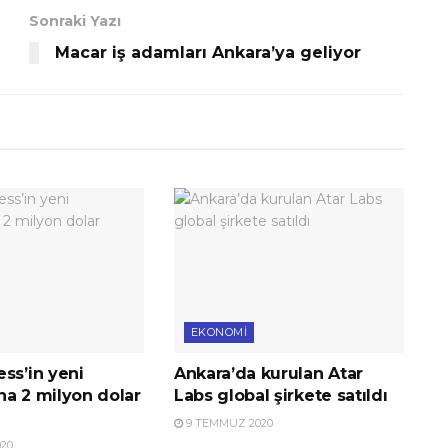
Sonraki Yazı
Macar iş adamları Ankara’ya geliyor
EKONOMI
ss’in yeni
Ankara’da kurulan Atar
na 2 milyon dolar
Labs global şirkete satıldı
9 TEMMUZ 2020
20