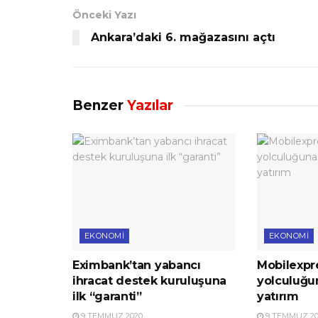
Önceki Yazı
Ankara’daki 6. mağazasını açtı
Benzer
Yazılar
EKONOMI
EKONOMI
Eximbank’tan yabancı
Mobilexpre
ihracat destek kuruluşuna
yolculuğu
ilk “garanti”
yatırım
9 TEMMUZ 2020
9 TEMMUZ 20