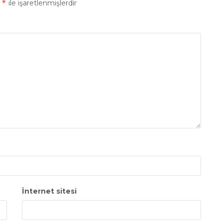
*
r
ile işaretlenmişlerdir
İnternet sitesi