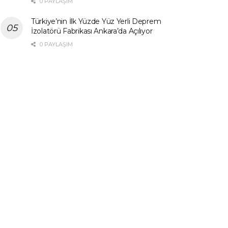
0 PAYLAŞIM
Türkiye’nin İlk Yüzde Yüz Yerli Deprem
İzolatörü Fabrikası Ankara’da Açılıyor
0 PAYLAŞIM