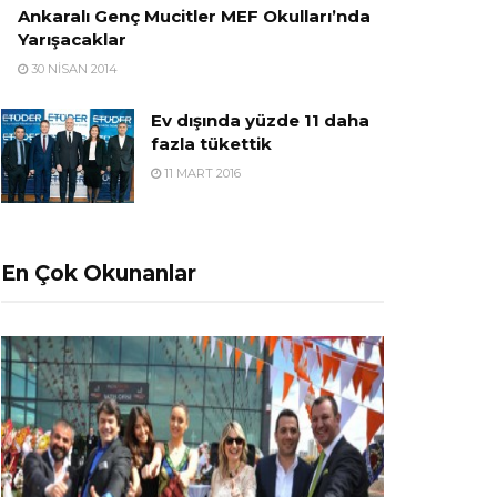
Ankaralı Genç Mucitler MEF Okulları’nda
Yarışacaklar
30 NISAN 2014
Ev dışında yüzde 11 daha
fazla tükettik
11 MART 2016
En Çok Okunanlar