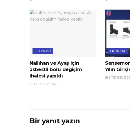
EKONOMI
EKONOMI
Nallıhan ve Ayaş için
Sensemore
asbestli boru değişim
Yılın Giriş
ihalesi yapıldı
9 TEMMUZ 20
9 TEMMUZ 2020
Bir yanıt yazın