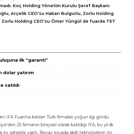
rakmadı. Koç Holding Yönetim Kurulu Şeref Başkanı
ğlu, Arçelik CEO’su Hakan Bulgurlu, Zorlu Holding
e Zorlu Holding CEO’su Ömer Yüngül de fuarda TET
luşuna ilk “garanti”
n dolar yatırım
e satıldı
en IFA Fuarı’na katılan Türk firmaları yoğun ilgi gördü.
e’den 25 firmanın bireysel olarak katıldığı IFA, bu yıl ilk
a ev sahipliği yaptı. Beyaz eşyada akıllı teknolojilerin ön