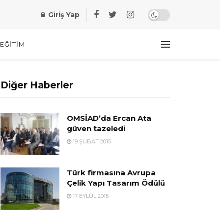
Giriş Yap
EĞITIM
Diğer Haberler
OMSİAD’da Ercan Ata
güven tazeledi
19 ŞUBAT 2015
Türk firmasına Avrupa
Çelik Yapı Tasarım Ödülü
17 EYLÜL 2015