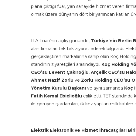
plana çıktığı fuar, yan sanayide hizmet veren firm
olmak üzere dünyanın dört bir yanından katılan üret
IFA Fuarı’nın açılış gününde,
Türkiye’nin Berlin B
alan firmaları tek tek ziyaret ederek bilgi aldı. El
gerçekleştiren markalarına sahip olan Koç Holding 
standının ziyaretçileri arasındaydı.
Koç Holding Yö
CEO’su Levent Çakıroğlu
,
Arçelik CEO’su Hak
Ahmet Nazif Zorlu
ve
Zorlu Holding CEO’su 
Yönetim Kurulu Başkanı
ve aynı zamanda
Koç H
Fatih Kemal Ebiçlioğlu
eşlik etti. TET standında 
ile görüşen iş adamları, ilk kez yapılan milli katılım 
Elektrik Elektronik ve Hizmet İhracatçıları Bi