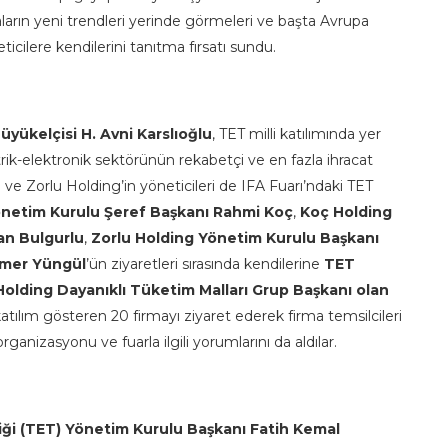
aların yeni trendleri yerinde görmeleri ve başta Avrupa
icilere kendilerini tanıtma fırsatı sundu.
üyükelçisi H. Avni Karslıoğlu
, TET milli katılımında yer
ektrik-elektronik sektörünün rekabetçi ve en fazla ihracat
ve Zorlu Holding’in yöneticileri de IFA Fuarı’ndaki TET
netim Kurulu Şeref Başkanı Rahmi Koç
,
Koç Holding
an Bulgurlu
,
Zorlu Holding Yönetim Kurulu Başkanı
Ömer Yüngül
’ün ziyaretleri sırasında kendilerine
TET
olding Dayanıklı Tüketim Malları Grup Başkanı olan
katılım gösteren 20 firmayı ziyaret ederek firma temsilcileri
organizasyonu ve fuarla ilgili yorumlarını da aldılar.
rliği (TET) Yönetim Kurulu Başkanı Fatih Kemal