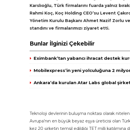
Karslıoğlu, Türk firmalarını fuarda yalnız bı
Rahmi Koç, Koç Holding CEO’su Levent Çakıro
Yönetim Kurulu Başkanı Ahmet Nazif Zorlu v
standını ve firmalarımızı ziyaret etti.
Bunlar İlginizi Çekebilir
Eximbank’tan yabancı ihracat destek kuru
Mobilexpress’in yeni yolculuğuna 2 milyo
Ankara’da kurulan Atar Labs global şirket
Teknoloji devlerinin buluşma noktası olarak nitelen
Avrupa’nın en büyük beyaz eşya üreticisi olan Türkiy
kez 20 şirketin temsil edildiği TET milli katılımına d