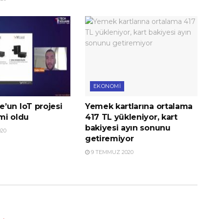
EKONOMI
’un IoT projesi
Yemek kartlarına ortalama
imi oldu
417 TL yükleniyor, kart
bakiyesi ayın sonunu
20
getiremiyor
9 TEMMUZ 2020