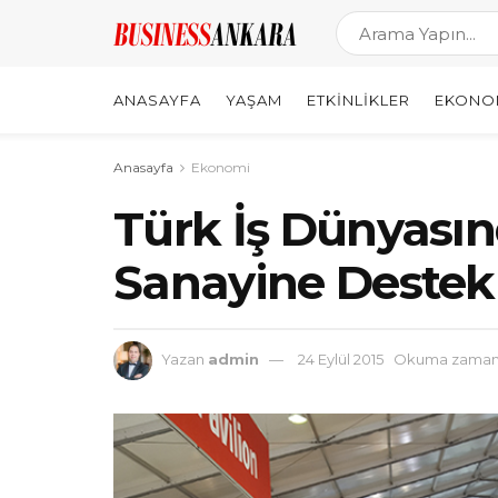
ANASAYFA
YAŞAM
ETKINLIKLER
EKONO
Anasayfa
Ekonomi
Türk İş Dünyası
Sanayine Destek
Yazan
admin
24 Eylül 2015
Okuma zamanı