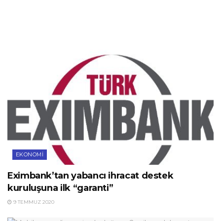
EKONOMI
Eximbank’tan yabancı ihracat destek
kuruluşuna ilk “garanti”
9 TEMMUZ 2020