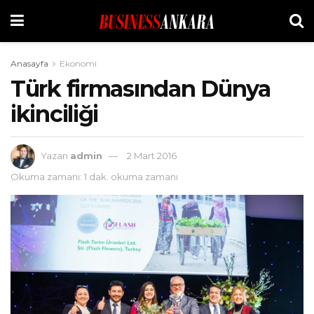
Anasayfa
Ekonomi
Türk firmasından Dünya
ikinciliği
Yazan
admin
2 Mart 2016
Okuma zamanı: 1 dak. okuma zamanı