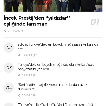
İncek Prestij’den ‘’yıldızlar’’
eşliğinde lansman
0 PAYLAŞIM
adidas Türkiye’deki en büyük mağazasını Ankara’da
açtı
0 PAYLAŞIM
Türkiye’deki en büyük mağazası olan Ankara’daki
mağazasını yeniledi
0 PAYLAŞIM
“Seri üretime ağırlık veren markalardan uzak
duruyoruz”
0 PAYLAŞIM
Türkiye’nin İlk Yüzde Yüz Yerli Deprem İzolatörü