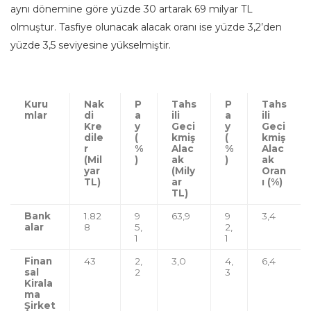
aynı dönemine göre yüzde 30 artarak 69 milyar TL
olmuştur. Tasfiye olunacak alacak oranı ise yüzde 3,2’den
yüzde 3,5 seviyesine yükselmiştir.
Kuru
Nak
P
Tahs
P
Tahs
mlar
di
a
ili
a
ili
Kre
y
Geci
y
Geci
dile
(
kmiş
(
kmiş
r
%
Alac
%
Alac
(Mil
)
ak
)
ak
yar
(Mily
Oran
TL)
ar
ı (%)
TL)
Bank
1.82
9
63,9
9
3,4
alar
8
5,
2,
1
1
Finan
43
2,
3,0
4,
6,4
sal
2
3
Kirala
ma
Şirket