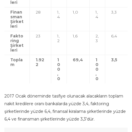
leri
Finan
28
1,
1,0
1,
3,3
sman
4
4
Şirket
leri
Fakto
23
1,
1,6
2,
6,4
ring
2
3
Şirket
leri
Topla
1.92
1
69,4
1
3,5
m
2
0
0
0
0
,
,
0
0
2017 Ocak döneminde tasfiye olunacak alacakların toplam
nakit kredilere oranı bankalarda yüzde 3,4, faktoring
şirketlerinde yüzde 6,4, finansal kiralama şirketlerinde yüzde
6,4 ve finansman şirketlerinde yüzde 3,3’dür.