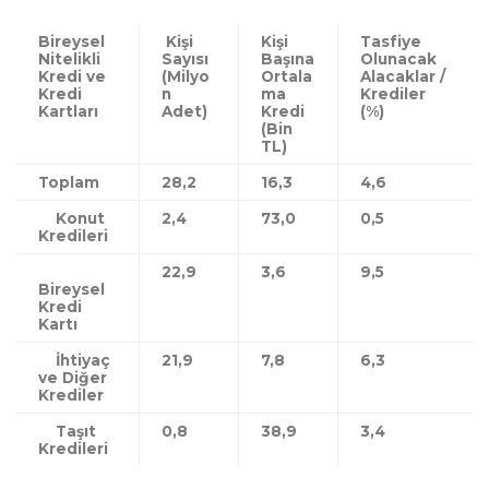
Bireysel
Kişi
Kişi
Tasfiye
Nitelikli
Sayısı
Başına
Olunacak
Kredi ve
(Milyo
Ortala
Alacaklar /
Kredi
n
ma
Krediler
Kartları
Adet)
Kredi
(%)
(Bin
TL)
Toplam
28,2
16,3
4,6
Konut
2,4
73,0
0,5
Kredileri
22,9
3,6
9,5
Bireysel
Kredi
Kartı
İhtiyaç
21,9
7,8
6,3
ve Diğer
Krediler
Taşıt
0,8
38,9
3,4
Kredileri