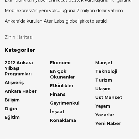
Eximbank’tan yabancı ihracat destek kuruluşuna ilk “garanti”
Mobilexpress’in yeni yolculuğuna 2 milyon dolar yatırım
Ankara’da kurulan Atar Labs global şirkete satıldı
Zihin Haritası
Kategoriler
2012 Ankara
Ekonomi
Manşet
Yılbaşı
En Çok
Teknoloji
Programları
Okunanlar
Turizm
Alışveriş
Etkinlikler
Ulaşım
Ankara Haber
Finans
Ust Manset
Bilişim
Gayrimenkul
Yaşam
Diğer
İnşaat
Yazarlar
Eğitim
Konaklama
Yeni Haber