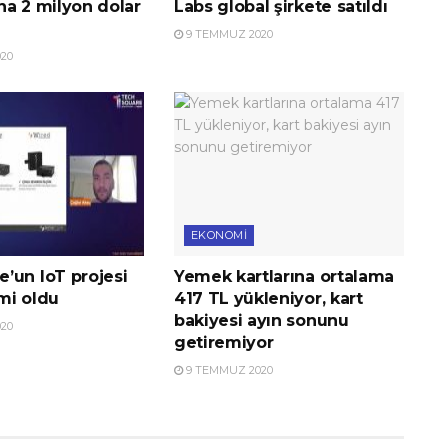
na 2 milyon dolar
Labs global şirkete satıldı
9 TEMMUZ 2020
20
EKONOMI
’un IoT projesi
Yemek kartlarına ortalama
imi oldu
417 TL yükleniyor, kart
bakiyesi ayın sonunu
20
getiremiyor
9 TEMMUZ 2020