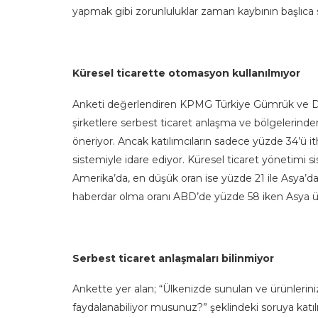
yapmak gibi zorunluluklar zaman kaybının başlıca s
Küresel ticarette otomasyon kullanılmıyor
Anketi değerlendiren KPMG Türkiye Gümrük ve Dış
şirketlere serbest ticaret anlaşma ve bölgelerind
öneriyor. Ancak katılımcıların sadece yüzde 34’ü ith
sistemiyle idare ediyor. Küresel ticaret yönetimi 
Amerika’da, en düşük oran ise yüzde 21 ile Asya’
haberdar olma oranı ABD’de yüzde 58 iken Asya ül
Serbest ticaret anlaşmaları bilinmiyor
Ankette yer alan; “Ülkenizde sunulan ve ürünleriniz
faydalanabiliyor musunuz?” şeklindeki soruya katılı