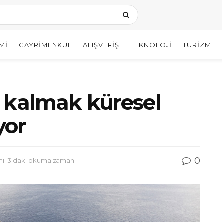
MI
GAYRIMENKUL
ALIŞVERIŞ
TEKNOLOJI
TURIZM
 kalmak küresel
yor
0
: 3 dak. okuma zamanı