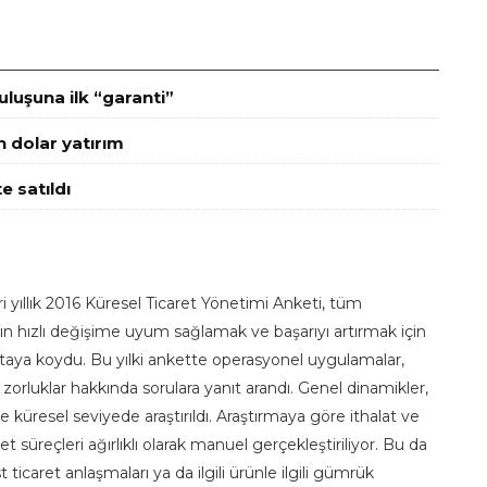
luşuna ilk “garanti”
n dolar yatırım
e satıldı
yıllık 2016 Küresel Ticaret Yönetimi Anketi, tüm
nın hızlı değişime uyum sağlamak ve başarıyı artırmak için
rtaya koydu. Bu yılki ankette operasyonel uygulamalar,
 zorluklar hakkında sorulara yanıt arandı. Genel dinamikler,
küresel seviyede araştırıldı. Araştırmaya göre ithalat ve
ret süreçleri ağırlıklı olarak manuel gerçekleştiriliyor. Bu da
icaret anlaşmaları ya da ilgili ürünle ilgili gümrük