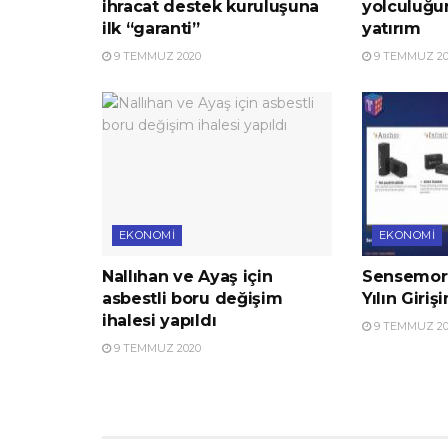
ihracat destek kuruluşuna
yolculuğu
ilk “garanti”
yatırım
9 TEMMUZ 2020
9 TEMMUZ 20
EKONOMI
EKONOMI
Nallıhan ve Ayaş için
Sensemore
asbestli boru değişim
Yılın Giriş
ihalesi yapıldı
9 TEMMUZ 20
9 TEMMUZ 2020