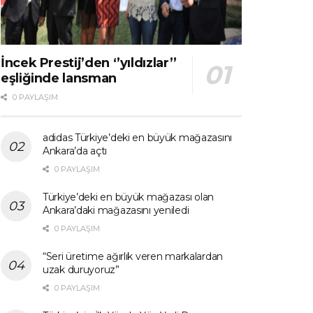
İncek Prestij’den ‘’yıldızlar’’
eşliğinde lansman
0 PAYLAŞIM
adidas Türkiye’deki en büyük mağazasını
Ankara’da açtı
0 PAYLAŞIM
Türkiye’deki en büyük mağazası olan
Ankara’daki mağazasını yeniledi
0 PAYLAŞIM
“Seri üretime ağırlık veren markalardan
uzak duruyoruz”
0 PAYLAŞIM