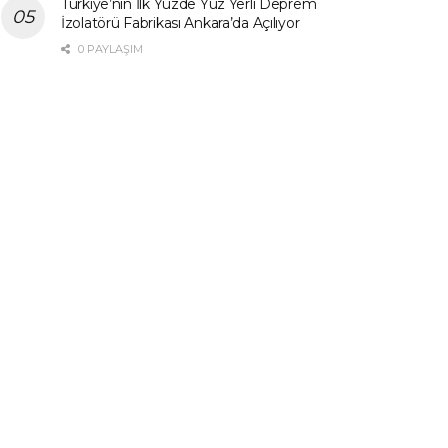
Türkiye’nin İlk Yüzde Yüz Yerli Deprem
İzolatörü Fabrikası Ankara’da Açılıyor
0 PAYLAŞIM