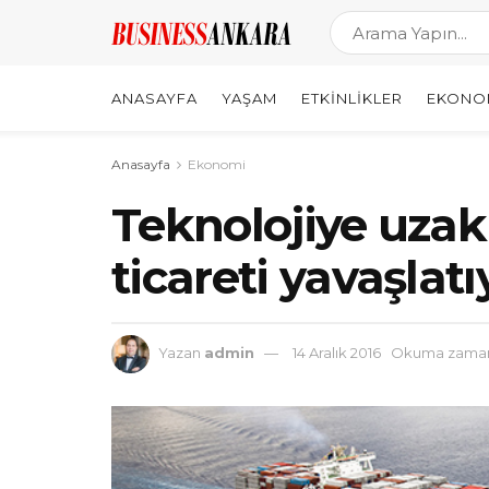
ANASAYFA
YAŞAM
ETKINLIKLER
EKONO
Anasayfa
Ekonomi
Teknolojiye uzak
ticareti yavaşlatı
Yazan
admin
14 Aralık 2016
Okuma zamanı