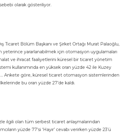
ebebi olarak gösteriliyor.
 Ticaret Bölüm Başkanı ve Şirket Ortağı Murat Palaoğlu,
en yeterince yararlanabilmek için otomasyon uygulamaları
alat ve ihracat faaliyetlerini küresel bir ticaret yönetim
sistemi kullanımında en yüksek oran yüzde 42 ile Kuzey
da… Ankete göre, küresel ticaret otomasyon sistemlerinden
kelerinde bu oran yüzde 27’de kaldı.
le ilgili olan tüm serbest ticaret anlaşmalarından
mcıların yüzde 77’si ‘Hayır’ cevabı verirken yüzde 23’ü