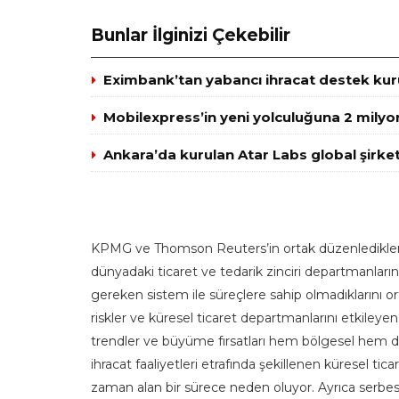
Bunlar İlginizi Çekebilir
Eximbank’tan yabancı ihracat destek kuru
Mobilexpress’in yeni yolculuğuna 2 milyo
Ankara’da kurulan Atar Labs global şirket
KPMG ve Thomson Reuters’in ortak düzenledikleri 
dünyadaki ticaret ve tedarik zinciri departmanları
gereken sistem ile süreçlere sahip olmadıklarını o
riskler ve küresel ticaret departmanlarını etkileyen
trendler ve büyüme fırsatları hem bölgesel hem de 
ihracat faaliyetleri etrafında şekillenen küresel tica
zaman alan bir sürece neden oluyor. Ayrıca serbest t