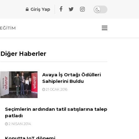
Giriş Yap
EĞITIM
Diğer Haberler
Avaya İş Ortağı Ödülleri
Sahiplerini Buldu
21 OCAK 2016
Seçimlerin ardından tatil satışlarına talep
patladı
2 NISAN 2014
Konutta IoT dönemi