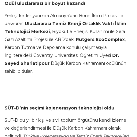
Ödül uluslararası bir boyut kazandı
Yerli şirketler yanı sıra Almanya’dan Bonn İklim Projesi ile
başvuran
Uluslararası Temiz Enerji Ortaklık Vakfı İklim
Teknolojisi Merkezi
, Biyokütle Enerjisi Kullanımı ile Sera
Gazı Azaltımı Projesi ile ABD’deki
Rutgers EcoComplex
,
Karbon Tutma ve Depolama konulu çalışmasıyla
İngiltere’deki Coventry Üniversitesi Öğretim Üyesi
Dr.
Seyed Shariatipour
Düşük Karbon Kahramanı ödülünün
sahibi oldular.
SÜT-D’nin seçimi kojenerasyon teknolojisi oldu
SÜT-D bu yıl bir kişi ve sivil toplum örgütünü kendi izleme
ve değerlendirmesi ile Düşük Karbon Kahramanı olarak
belirledi.
Türkiye Kojenerasyon ve Temiz Enerji Teknolojileri