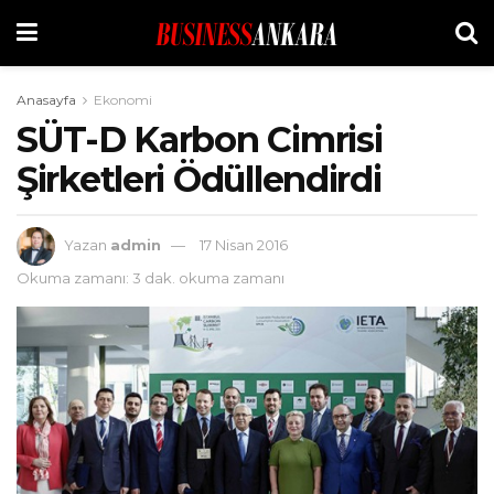
Anasayfa
Ekonomi
SÜT-D Karbon Cimrisi
Şirketleri Ödüllendirdi
Yazan
admin
17 Nisan 2016
Okuma zamanı: 3 dak. okuma zamanı