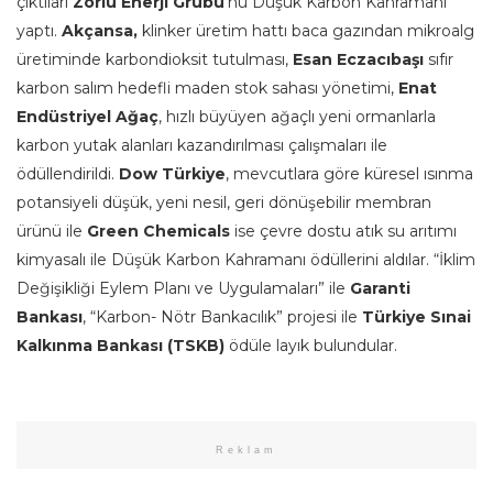
çıktıları
Zorlu Enerji Grubu
‘nu Düşük Karbon Kahramanı
yaptı.
Akçansa,
klinker üretim hattı baca gazından mikroalg
üretiminde karbondioksit tutulması,
Esan Eczacıbaşı
sıfır
karbon salım hedefli maden stok sahası yönetimi,
Enat
Endüstriyel Ağaç
, hızlı büyüyen ağaçlı yeni ormanlarla
karbon yutak alanları kazandırılması çalışmaları ile
ödüllendirildi.
Dow Türkiye
, mevcutlara göre küresel ısınma
potansiyeli düşük, yeni nesil, geri dönüşebilir membran
ürünü ile
Green Chemicals
ise çevre dostu atık su arıtımı
kimyasalı ile Düşük Karbon Kahramanı ödüllerini aldılar. “İklim
Değişikliği Eylem Planı ve Uygulamaları” ile
Garanti
Bankası
, “Karbon- Nötr Bankacılık” projesi ile
Türkiye Sınai
Kalkınma Bankası (TSKB)
ödüle layık bulundular.
Reklam