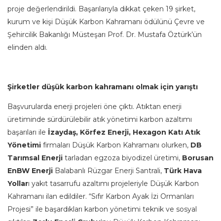
proje değerlendirildi. Başarılarıyla dikkat çeken 19 şirket,
kurum ve kişi Düşük Karbon Kahramanı ödülünü Çevre ve
Şehircilik Bakanlığı Müsteşarı Prof. Dr. Mustafa Öztürk’ün
elinden aldı.
Şirketler düşük karbon kahramanı olmak için yarıştı
Başvurularda enerji projeleri öne çıktı. Atıktan enerji
üretiminde sürdürülebilir atık yönetimi karbon azaltımı
başarıları ile
İzaydaş, Körfez Enerji, Hexagon Katı Atık
Yönetimi
firmaları Düşük Karbon Kahramanı olurken,
DB
Tarımsal Enerji
tarladan egzoza biyodizel üretimi,
Borusan
EnBW
Enerji
Balabanlı Rüzgar Enerji Santrali,
Türk Hava
Yollar
ı yakıt tasarrufu azaltımı projeleriyle Düşük Karbon
Kahramanı ilan edildiler. “Sıfır Karbon Ayak İzi Ormanları
Projesi” ile başardıkları karbon yönetimi teknik ve sosyal