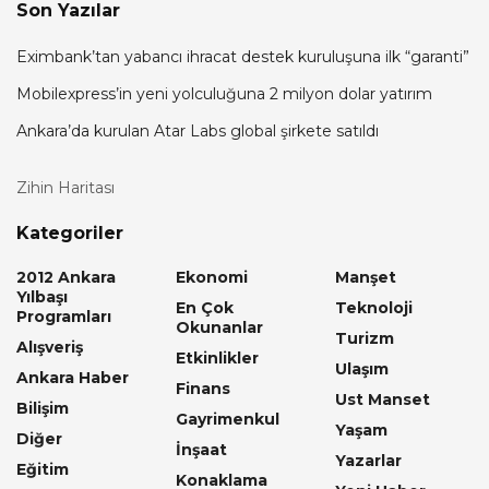
Son Yazılar
Eximbank’tan yabancı ihracat destek kuruluşuna ilk “garanti”
Mobilexpress’in yeni yolculuğuna 2 milyon dolar yatırım
Ankara’da kurulan Atar Labs global şirkete satıldı
Zihin Haritası
Kategoriler
2012 Ankara
Ekonomi
Manşet
Yılbaşı
En Çok
Teknoloji
Programları
Okunanlar
Turizm
Alışveriş
Etkinlikler
Ulaşım
Ankara Haber
Finans
Ust Manset
Bilişim
Gayrimenkul
Yaşam
Diğer
İnşaat
Yazarlar
Eğitim
Konaklama