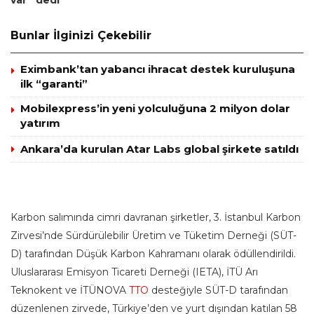
var” dedi
Bunlar İlginizi Çekebilir
Eximbank’tan yabancı ihracat destek kuruluşuna
ilk “garanti”
Mobilexpress’in yeni yolculuğuna 2 milyon dolar
yatırım
Ankara’da kurulan Atar Labs global şirkete satıldı
Karbon salımında cimri davranan şirketler, 3. İstanbul Karbon
Zirvesi’nde Sürdürülebilir Üretim ve Tüketim Derneği (SÜT-
D) tarafından Düşük Karbon Kahramanı olarak ödüllendirildi.
Uluslararası Emisyon Ticareti Derneği (IETA), İTÜ Arı
Teknokent ve İTÜNOVA
TTO
desteğiyle SÜT-D tarafından
düzenlenen zirvede, Türkiye’den ve yurt dışından katılan 58