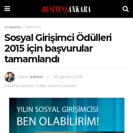
Anasayfa
Ekonomi
Sosyal Girişimci Ödülleri
2015 için başvurular
tamamlandı
Yazan
admin
18 Ağustos 2015
Okuma zamanı: 2 dak. okuma zamanı