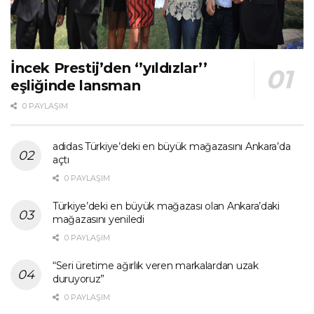
İncek Prestij’den ‘’yıldızlar’’
eşliğinde lansman
0 PAYLAŞIM
adidas Türkiye’deki en büyük mağazasını Ankara’da
açtı
0 PAYLAŞIM
Türkiye’deki en büyük mağazası olan Ankara’daki
mağazasını yeniledi
0 PAYLAŞIM
“Seri üretime ağırlık veren markalardan uzak
duruyoruz”
0 PAYLAŞIM