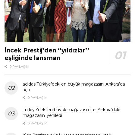
İncek Prestij’den ‘’yıldızlar’’
eşliğinde lansman
0 PAYLAŞIM
adidas Türkiye’deki en büyük mağazasını Ankara’da
açtı
0 PAYLAŞIM
Türkiye’deki en büyük mağazası olan Ankara’daki
mağazasını yeniledi
0 PAYLAŞIM