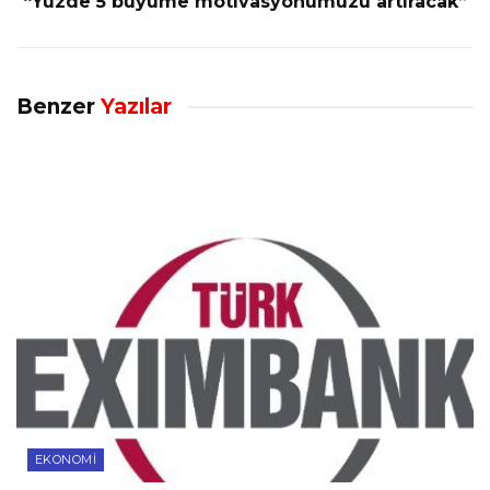
“Yüzde 5 büyüme motivasyonumuzu artıracak”
Benzer
Yazılar
EKONOMI