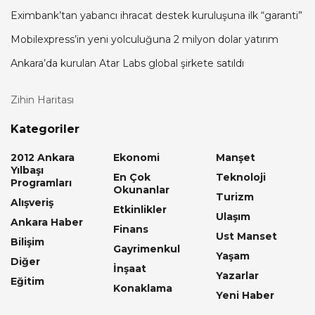
Eximbank’tan yabancı ihracat destek kuruluşuna ilk “garanti”
Mobilexpress’in yeni yolculuğuna 2 milyon dolar yatırım
Ankara’da kurulan Atar Labs global şirkete satıldı
Zihin Haritası
Kategoriler
2012 Ankara
Ekonomi
Manşet
Yılbaşı
En Çok
Teknoloji
Programları
Okunanlar
Turizm
Alışveriş
Etkinlikler
Ulaşım
Ankara Haber
Finans
Ust Manset
Bilişim
Gayrimenkul
Yaşam
Diğer
İnşaat
Yazarlar
Eğitim
Konaklama
Yeni Haber