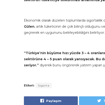
sektörün tüketiciye dokunması anlamında yak
Ekonomik olarak düzelen toplumlarda sigortalılık or
Gülen
, artık tüketicinin de çok bilinçli olduğunu
geçirerek en uygununu belirleyebildiğini belirtiyor.
“Türkiye’nin büyüme hızı yüzde 3 – 4 oranlar
sektörüne 4 – 5 puan olarak yansıyacak. Bu da
seriyor.”
diyerek bunu öngörerek yatırım yapan şi
Etiket:
Sigorta
Paylaşım