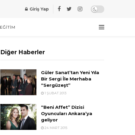
Giriş Yap
EĞITIM
Diğer Haberler
Güler Sanat’tan Yeni Yıla
Bir Sergi İle Merhaba
“Sergüzeşt”
1 ŞUBAT 2013
“Beni Affet” Dizisi
Oyuncuları Ankara’ya
geliyor
24 MART 2015