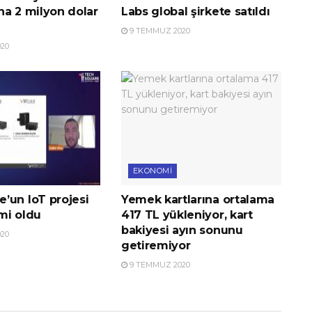
na 2 milyon dolar
Labs global şirkete satıldı
9 TEMMUZ 2020
20
EKONOMI
’un IoT projesi
Yemek kartlarına ortalama
imi oldu
417 TL yükleniyor, kart
bakiyesi ayın sonunu
20
getiremiyor
9 TEMMUZ 2020