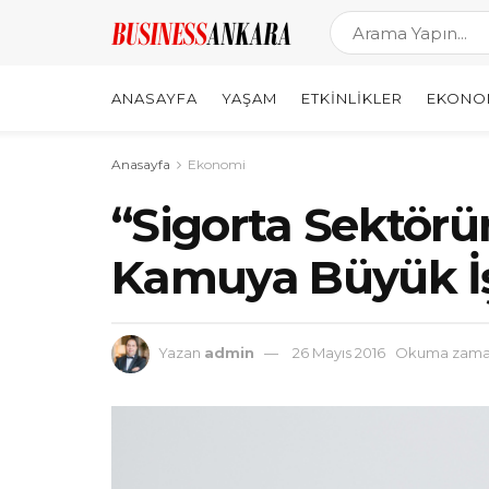
ANASAYFA
YAŞAM
ETKINLIKLER
EKONO
Anasayfa
Ekonomi
“Sigorta Sektör
Kamuya Büyük İ
Yazan
admin
26 Mayıs 2016
Okuma zaman