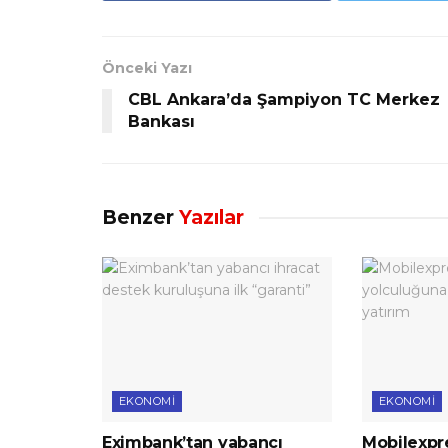
Önceki Yazı
CBL Ankara’da Şampiyon TC Merkez
Bankası
Benzer
Yazılar
EKONOMI
EKONOMI
Eximbank’tan yabancı
Mobilexpre