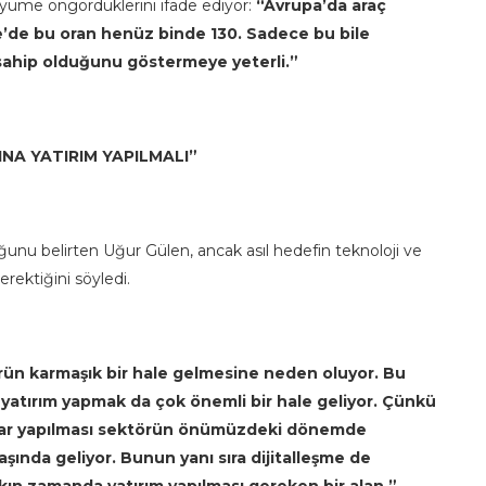
üyüme öngördüklerini ifade ediyor:
“Avrupa’da araç
e’de bu oran henüz binde 130. Sadece bu bile
sahip olduğunu göstermeye yeterli.”
NA YATIRIM YAPILMALI”
ğunu belirten Uğur Gülen, ancak asıl hedefin teknoloji ve
ektiğini söyledi.
törün karmaşık bir hale gelmesine neden oluyor. Bu
 yatırım yapmak da çok önemli bir hale geliyor. Çünkü
malar yapılması sektörün önümüzdeki dönemde
aşında geliyor. Bunun yanı sıra dijitalleşme de