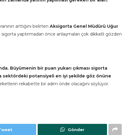
ın zamanda yatırım yapılması gereken bir alan.”
anının arttığını belirten
Aksigorta Genel Müdürü Uğur
 ve sigorta yaptırmadan önce anlaşmaları çok dikkatli gözden
ında. Büyümenin bir puan yukarı çıkması sigorta
 sektördeki potansiyeli en iyi şekilde göz önüne
rketlerin rekabette bir adım önde olacağını söylüyor.
Tweet
Gönder