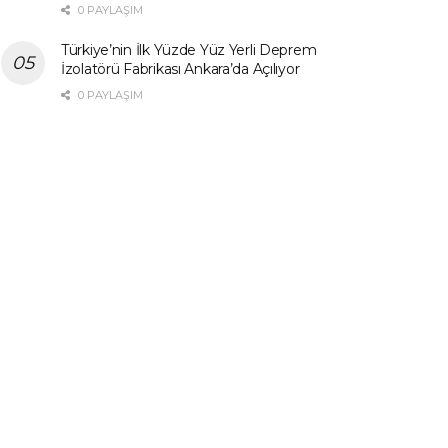
0 PAYLAŞIM
Türkiye’nin İlk Yüzde Yüz Yerli Deprem
İzolatörü Fabrikası Ankara’da Açılıyor
0 PAYLAŞIM