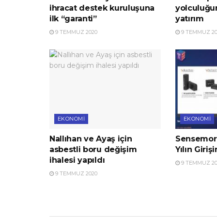
ihracat destek kuruluşuna
yolculuğu
ilk “garanti”
yatırım
9 TEMMUZ 2020
9 TEMMUZ 20
EKONOMI
EKONOMI
Nallıhan ve Ayaş için
Sensemore
asbestli boru değişim
Yılın Giriş
ihalesi yapıldı
9 TEMMUZ 20
9 TEMMUZ 2020