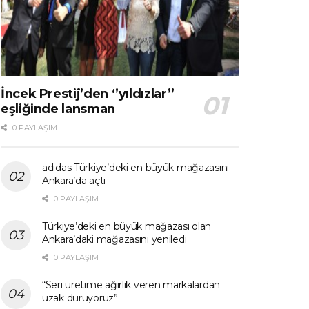
İncek Prestij’den ‘’yıldızlar’’
eşliğinde lansman
0 PAYLAŞIM
adidas Türkiye’deki en büyük mağazasını
Ankara’da açtı
0 PAYLAŞIM
Türkiye’deki en büyük mağazası olan
Ankara’daki mağazasını yeniledi
0 PAYLAŞIM
“Seri üretime ağırlık veren markalardan
uzak duruyoruz”