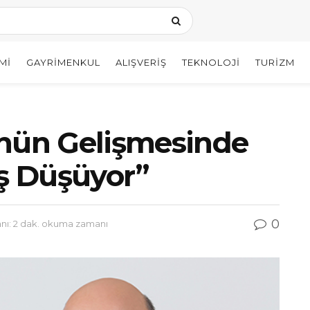
MI
GAYRIMENKUL
ALIŞVERIŞ
TEKNOLOJI
TURIZM
ünün Gelişmesinde
ş Düşüyor”
0
ı: 2 dak. okuma zamanı