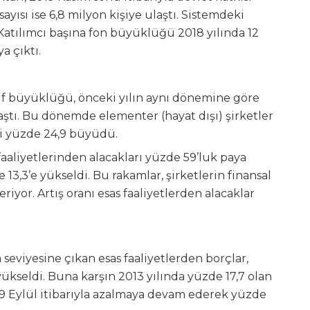
 sayısı ise 6,8 milyon kişiye ulaştı. Sistemdeki
 Katılımcı başına fon büyüklüğü 2018 yılında 12
a çıktı.
if büyüklüğü, önceki yılın aynı dönemine göre
ulaştı. Bu dönemde elementer (hayat dışı) şirketler
eri yüzde 24,9 büyüdü.
s faaliyetlerinden alacakları yüzde 59’luk paya
 13,3’e yükseldi. Bu rakamlar, şirketlerin finansal
teriyor. Artış oranı esas faaliyetlerden alacaklar
seviyesine çıkan esas faaliyetlerden borçlar,
a yükseldi. Buna karşın 2013 yılında yüzde 17,7 olan
19 Eylül itibarıyla azalmaya devam ederek yüzde