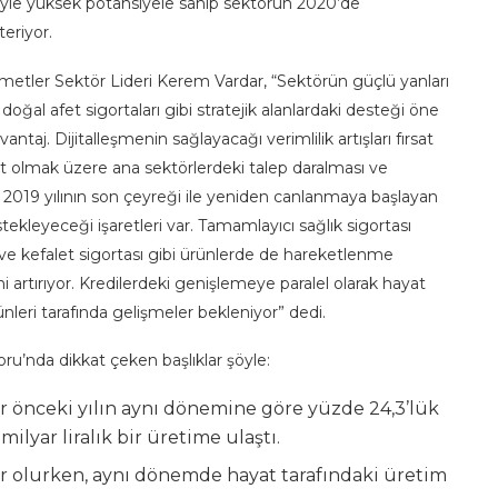
yle yüksek potansiyele sahip sektörün 2020’de
eriyor.
etler Sektör Lideri Kerem Vardar, “Sektörün güçlü yanları
 doğal afet sigortaları gibi stratejik alanlardaki desteği öne
ntaj. Dijitalleşmenin sağlayacağı verimlilik artışları fırsat
at olmak üzere ana sektörlerdeki talep daralması ve
an 2019 yılının son çeyreği ile yeniden canlanmaya başlayan
tekleyeceği işaretleri var. Tamamlayıcı sağlık sigortası
ı ve kefalet sigortası gibi ürünlerde de hareketlenme
 artırıyor. Kredilerdeki genişlemeye paralel olarak hayat
ünleri tarafında gelişmeler bekleniyor” dedi.
u’nda dikkat çeken başlıklar şöyle:
ir önceki yılın aynı dönemine göre yüzde 24,3’lük
ilyar liralık bir üretime ulaştı.
ar olurken, aynı dönemde hayat tarafındaki üretim