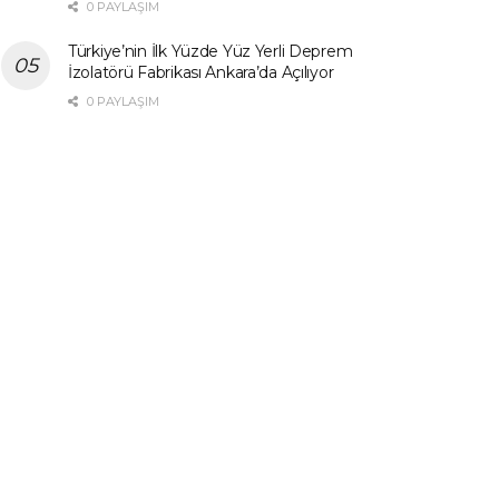
0 PAYLAŞIM
Türkiye’nin İlk Yüzde Yüz Yerli Deprem
İzolatörü Fabrikası Ankara’da Açılıyor
0 PAYLAŞIM