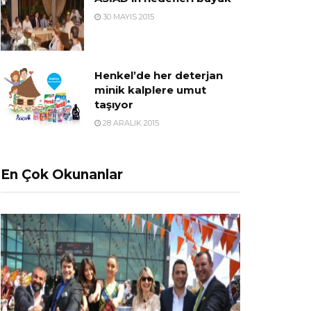
30 MAYIS 2015
Henkel’de her deterjan
minik kalplere umut
taşıyor
28 ARALIK 2015
En Çok Okunanlar