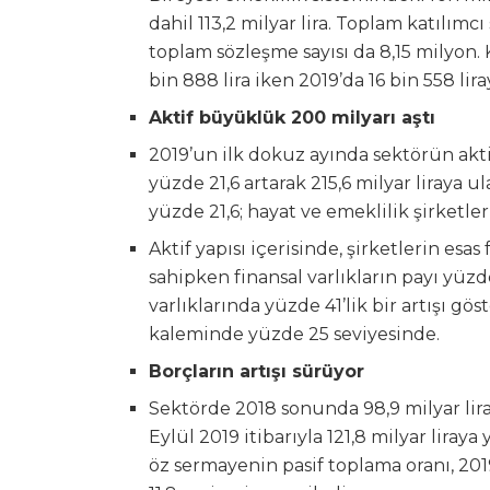
dahil 113,2 milyar lira. Toplam katılımcı
toplam sözleşme sayısı da 8,15 milyon.
bin 888 lira iken 2019’da 16 bin 558 liray
Aktif büyüklük 200 milyarı aştı
2019’un ilk dokuz ayında sektörün akt
yüzde 21,6 artarak 215,6 milyar liraya 
yüzde 21,6; hayat ve emeklilik şirketl
Aktif yapısı içerisinde, şirketlerin esa
sahipken finansal varlıkların payı yüzde
varlıklarında yüzde 41’lik bir artışı gös
kaleminde yüzde 25 seviyesinde.
Borçların artışı sürüyor
Sektörde 2018 sonunda 98,9 milyar lira 
Eylül 2019 itibarıyla 121,8 milyar liray
öz sermayenin pasif toplama oranı, 20