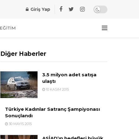
Giriş Yap
EĞITIM
Diğer Haberler
3.5 milyon adet satışa
ulaştı
10 KASIM 2015
Türkiye Kadınlar Satranç Şampiyonası
Sonuçlandı
30 MAYIS 2015
ASİAD’ın hedefleri büyük