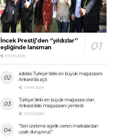
İncek Prestij’den ‘’yıldızlar’’
eşliğinde lansman
0 PAYLAŞIM
adidas Türkiye’deki en büyük mağazasını
Ankara’da açtı
0 PAYLAŞIM
Türkiye’deki en büyük mağazası olan
Ankara’daki mağazasını yeniledi
0 PAYLAŞIM
“Seri üretime ağırlık veren markalardan
uzak duruyoruz”