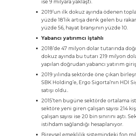
ise 9 milyara yaklaştı.
2019’un ilk dokuz ayında ödenen toplam 
yüzde 18’lik artışa denk gelen bu rakam
yüzde 56, hayat branşının yüzde 10.
Yabancı yatırımcı iştahlı
2018’de 47 milyon dolar tutarında doğ
dokuz ayında bu tutarı 219 milyon dolar
yapılan doğrudan yabancı yatırım girişi
2019 yılında sektörde öne çıkan birleşm
SBK Holding’e, Ergo Sigorta’nın HDI Sig
satışı oldu..
2015’ten bugüne sektörde ortalama istih
sektöre yeni giren çalışan sayısı 214 ki
çalışan sayısı ise 20 bin sınırını aştı.
istihdam sağlandığı hesaplanıyor.
Bireysel emeklilik sistemindeki fon mik