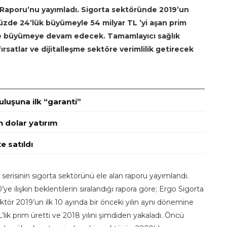
 Raporu’nu yayımladı. Sigorta sektöründe 2019’un
 yüzde 24’lük büyümeyle 54 milyar TL ’yi aşan prim
 de büyümeye devam edecek. Tamamlayıcı sağlık
 fırsatlar ve dijitalleşme sektöre verimlilik getirecek
luşuna ilk “garanti”
n dolar yatırım
e satıldı
serisinin sigorta sektörünü ele alan raporu yayımlandı.
e ilişkin beklentilerin sıralandığı rapora göre; Ergo Sigorta
ektör 2019’un ilk 10 ayında bir önceki yılın aynı dönemine
lik prim üretti ve 2018 yılını şimdiden yakaladı. Öncü