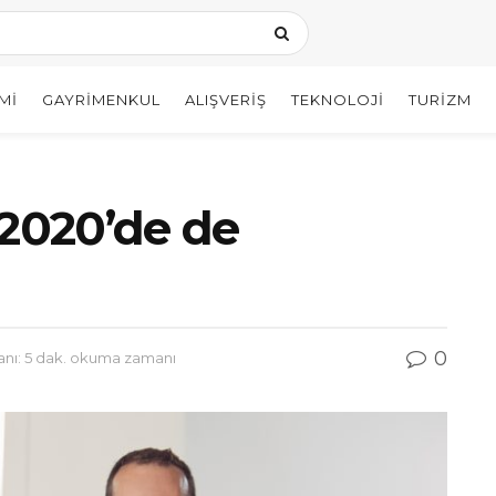
MI
GAYRIMENKUL
ALIŞVERIŞ
TEKNOLOJI
TURIZM
 2020’de de
0
ı: 5 dak. okuma zamanı