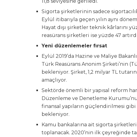
11,8 seviyesine geriledi.
Sigorta şirketlerinin sadece sigortacılı
Eylül itibarıyla geçen yılın aynı dönemi
Hayat dışı şirketler teknik kârlarını yü
reasürans şirketleri ise yüzde 47 artırdı
Yeni düzenlemeler fırsat
Eylül 2019’da Hazine ve Maliye Bakanl
Türk Reasürans Anonim Şirketi’nin (Tür
bekleniyor. Şirket, 1,2 milyar TL tutar
amaçlıyor.
Sektörde önemli bir yapısal reform ham
Düzenleme ve Denetleme Kurumu’nun 
finansal yapıların güçlendirilmesi gib
bekleniyor.
Kamu bankalarına ait sigorta şirketleri
toplanacak. 2020’nin ilk çeyreğinde 