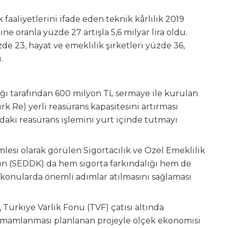
k faaliyetlerini ifade eden teknik kârlılık 2019
ne oranla yüzde 27 artışla 5,6 milyar lira oldu.
zde 23, hayat ve emeklilik şirketleri yüzde 36,
.
ığı tarafından 600 milyon TL sermaye ile kurulan
k Re) yerli reasürans kapasitesini artırması
ındaki reasürans işlemini yurt içinde tutmayı
lesi olarak görülen Sigortacılık ve Özel Emeklilik
(SEDDK) da hem sigorta farkındalığı hem de
i konularda önemli adımlar atılmasını sağlaması
, Türkiye Varlık Fonu (TVF) çatısı altında
tamamlanması planlanan projeyle ölçek ekonomisi