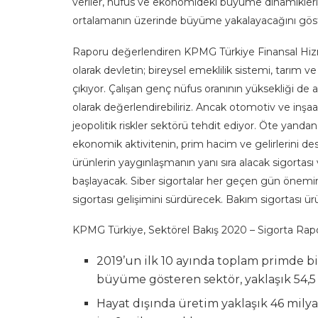
veriler, nüfus ve ekonomideki büyüme dinamikleri
ortalamanın üzerinde büyüme yakalayacağını göst
Raporu değerlendiren KPMG Türkiye Finansal Hizm
olarak devletin; bireysel emeklilik sistemi, tarım ve
çıkıyor. Çalışan genç nüfus oranının yüksekliği de ava
olarak değerlendirebiliriz. Ancak otomotiv ve inşa
jeopolitik riskler sektörü tehdit ediyor. Öte yand
ekonomik aktivitenin, prim hacim ve gelirlerini des
ürünlerin yaygınlaşmanın yanı sıra alacak sigortas
başlayacak. Siber sigortalar her geçen gün önemini
sigortası gelişimini sürdürecek. Bakım sigortası ür
KPMG Türkiye, Sektörel Bakış 2020 – Sigorta Rapor
2019’un ilk 10 ayında toplam primde b
büyüme gösteren sektör, yaklaşık 54,5 m
Hayat dışında üretim yaklaşık 46 mily