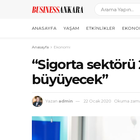
ANASAYFA
YAŞAM
ETKINLIKLER
EKONO
Anasayfa
Ekonomi
“Sigorta sektörü
büyüyecek”
Yazan
admin
22 Ocak 2020
Okuma zaman