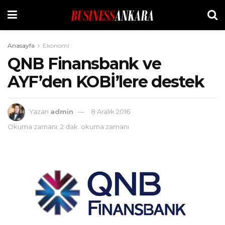
Anasayfa
Ekonomi
QNB Finansbank ve
AYF’den KOBİ’lere destek
Yazan
admin
8 Aralık 2016
Okuma zamanı: 2 dak. okuma zamanı