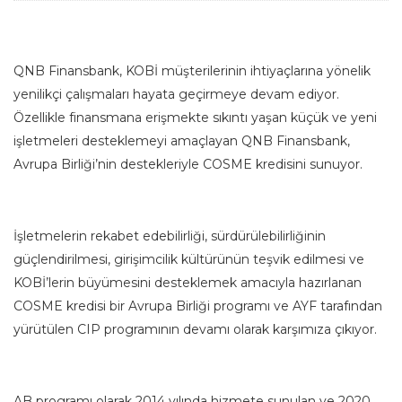
QNB Finansbank, KOBİ müşterilerinin ihtiyaçlarına yönelik
yenilikçi çalışmaları hayata geçirmeye devam ediyor.
Özellikle finansmana erişmekte sıkıntı yaşan küçük ve yeni
işletmeleri desteklemeyi amaçlayan QNB Finansbank,
Avrupa Birliği’nin destekleriyle COSME kredisini sunuyor.
İşletmelerin rekabet edebilirliği, sürdürülebilirliğinin
güçlendirilmesi, girişimcilik kültürünün teşvik edilmesi ve
KOBİ’lerin büyümesini desteklemek amacıyla hazırlanan
COSME kredisi bir Avrupa Birliği programı ve AYF tarafından
yürütülen CIP programının devamı olarak karşımıza çıkıyor.
AB programı olarak 2014 yılında hizmete sunulan ve 2020