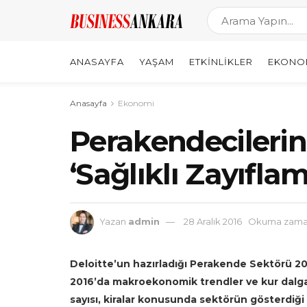
ANASAYFA
YAŞAM
ETKINLIKLER
EKONO
Anasayfa
Ekonomi
Perakendecilerin
‘Sağlıklı Zayıfla
Yazan
admin
28 Aralık 2016
Okuma zaman
Deloitte’un hazırladığı Perakende Sektörü 2
2016’da makroekonomik trendler ve kur dalga
sayısı, kiralar konusunda sektörün gösterdiği bi