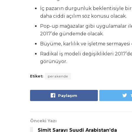
İç pazarın durgunluk beklentisiyle bir 
daha ciddi açılım söz konusu olacak.
Pop-up mağazalar gibi uygulamalar ile f
2017’de gündemde olacak.
Büyüme, karlılık ve işletme sermayesi
Radikal iş modeli değişiklikleri 2017’d
görünüyor.
Etiket:
perakende
Paylaşım
Önceki Yazı
Simit Sarayı Suudi Arabistan’da