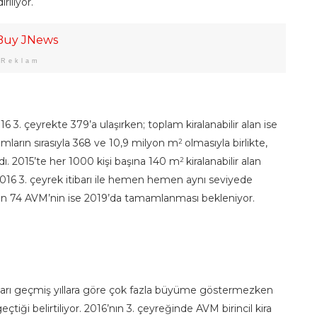
riliyor.
Reklam
16 3. çeyrekte 379’a ulaşırken; toplam kiralanabilir alan ise
mların sırasıyla 368 ve 10,9 milyon m
olmasıyla birlikte,
2
. 2015’te her 1000 kişi başına 140 m
kiralanabilir alan
2
016 3. çeyrek itibarı ile hemen hemen aynı seviyede
en 74 AVM’nin ise 2019’da tamamlanması bekleniyor.
ları geçmiş yıllara göre çok fazla büyüme göstermezken
geçtiği belirtiliyor. 2016’nın 3. çeyreğinde AVM birincil kira