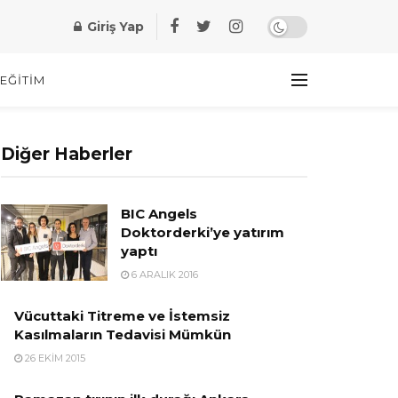
Giriş Yap
EĞITIM
Diğer Haberler
BIC Angels
Doktorderki’ye yatırım
yaptı
6 ARALIK 2016
Vücuttaki Titreme ve İstemsiz
Kasılmaların Tedavisi Mümkün
26 EKIM 2015