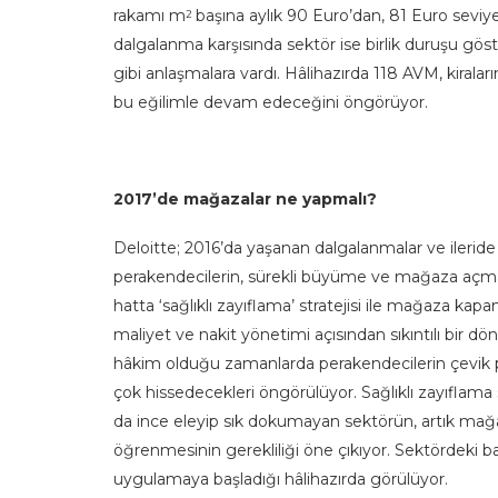
rakamı m
başına aylık 90 Euro’dan, 81 Euro sevi
2
dalgalanma karşısında sektör ise birlik duruşu göst
gibi anlaşmalara vardı. Hâlihazırda 118 AVM, kirala
bu eğilimle devam edeceğini öngörüyor.
2017’de mağazalar ne yapmalı?
Deloitte; 2016’da yaşanan dalgalanmalar ve ileride 
perakendecilerin, sürekli büyüme ve mağaza açma
hatta ‘sağlıklı zayıflama’ stratejisi ile mağaza ka
maliyet ve nakit yönetimi açısından sıkıntılı bir
hâkim olduğu zamanlarda perakendecilerin çevik p
çok hissedecekleri öngörülüyor. Sağlıklı zayıfla
da ince eleyip sık dokumayan sektörün, artık m
öğrenmesinin gerekliliği öne çıkıyor. Sektördeki 
uygulamaya başladığı hâlihazırda görülüyor.