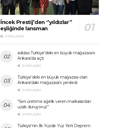
İncek Prestij’den ‘’yıldızlar’’
eşliğinde lansman
0 PAYLAŞIM
adidas Türkiye’deki en büyük mağazasını
Ankara’da açtı
0 PAYLAŞIM
Türkiye’deki en büyük mağazası olan
Ankara’daki mağazasını yeniledi
0 PAYLAŞIM
“Seri üretime ağırlık veren markalardan
uzak duruyoruz”
0 PAYLAŞIM
Türkiye’nin İlk Yüzde Yüz Yerli Deprem