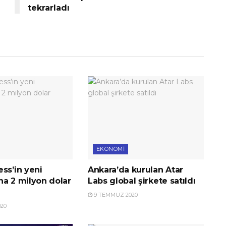
tekrarladı
EKONOMI
ss’in yeni
Ankara’da kurulan Atar
na 2 milyon dolar
Labs global şirkete satıldı
9 TEMMUZ 2020
20