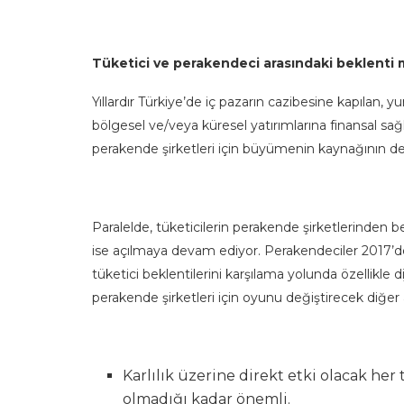
Tüketici ve perakendeci arasındaki beklenti m
Yıllardır Türkiye’de iç pazarın cazibesine kapılan, y
bölgesel ve/veya küresel yatırımlarına finansal sağl
perakende şirketleri için büyümenin kaynağının d
Paralelde, tüketicilerin perakende şirketlerinden be
ise açılmaya devam ediyor. Perakendeciler 2017’de
tüketici beklentilerini karşılama yolunda özellikle
perakende şirketleri için oyunu değiştirecek diğer a
Karlılık üzerine direkt etki olacak her
olmadığı kadar önemli.