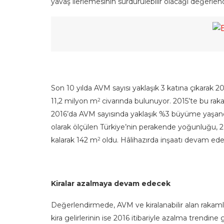
yavaş ilerlemesinin sürdürülebilir olacağı değerlendi
Son 10 yılda AVM sayısı yaklaşık 3 katına çıkarak 20
11,2 milyon m
civarında bulunuyor. 2015’te bu raka
2
2016’da AVM sayısında yaklaşık %3 büyüme yaşandı
olarak ölçülen Türkiye’nin perakende yoğunluğu, 2
kalarak 142 m
oldu. Hâlihazırda inşaatı devam ed
2
Kiralar azalmaya devam edecek
Değerlendirmede, AVM ve kiralanabilir alan rakam
kira gelirlerinin ise 2016 itibariyle azalma trendine 