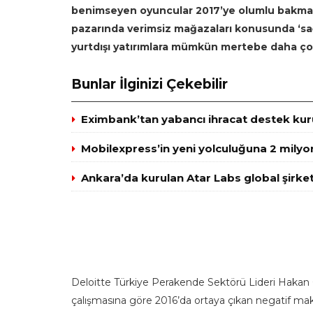
benimseyen oyuncular 2017’ye olumlu bakmaya
pazarında verimsiz mağazaları konusunda ‘sağl
yurtdışı yatırımlara mümkün mertebe daha ço
Bunlar İlginizi Çekebilir
Eximbank’tan yabancı ihracat destek kuru
Mobilexpress’in yeni yolculuğuna 2 milyo
Ankara’da kurulan Atar Labs global şirket
Deloitte Türkiye Perakende Sektörü Lideri Hakan 
çalışmasına göre 2016’da ortaya çıkan negatif ma