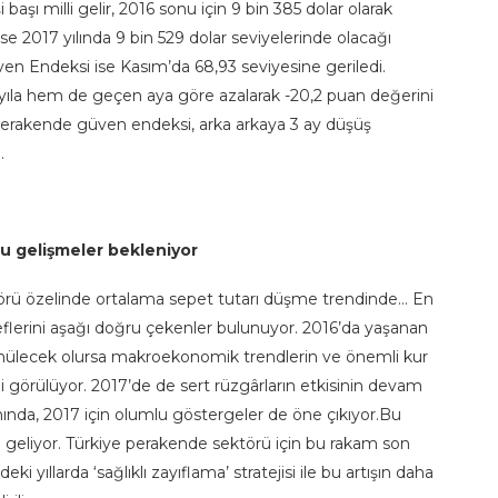
başı milli gelir, 2016 sonu için 9 bin 385 dolar olarak
e 2017 yılında 9 bin 529 dolar seviyelerinde olacağı
en Endeksi ise Kasım’da 68,93 seviyesine geriledi.
la hem de geçen aya göre azalarak -20,2 puan değerini
perakende güven endeksi, arka arkaya 3 ay düşüş
.
u gelişmeler bekleniyor
rü özelinde ortalama sepet tutarı düşme trendinde… En
lerini aşağı doğru çekenler bulunuyor. 2016’da yaşanan
ünülecek olursa makroekonomik trendlerin ve önemli kur
 görülüyor. 2017’de de sert rüzgârların etkisinin devam
ında, 2017 için olumlu göstergeler de öne çıkıyor.Bu
sı geliyor. Türkiye perakende sektörü için bu rakam son
 yıllarda ‘sağlıklı zayıflama’ stratejisi ile bu artışın daha