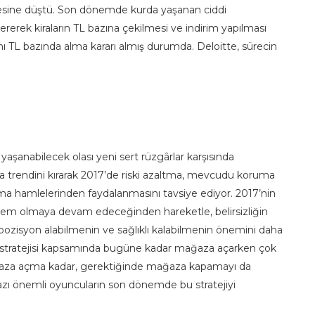
yesine düştü. Son dönemde kurda yaşanan ciddi
ererek kiraların TL bazına çekilmesi ve indirim yapılması
rını TL bazında alma kararı almış durumda. Deloitte, sürecin
yaşanabilecek olası yeni sert rüzgârlar karşısında
 trendini kırarak 2017’de riski azaltma, mevcudu koruma
pama hamlelerinden faydalanmasını tavsiye ediyor. 2017’nin
 dönem olmaya devam edeceğinden hareketle, belirsizliğin
ozisyon alabilmenin ve sağlıklı kalabilmenin önemini daha
ma stratejisi kapsamında bugüne kadar mağaza açarken çok
ağaza açma kadar, gerektiğinde mağaza kapamayı da
bazı önemli oyuncuların son dönemde bu stratejiyi