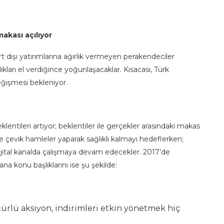
akası açılıyor
urt dışı yatırımlarına ağırlık vermeyen perakendeciler
ıkları el verdiğince yoğunlaşacaklar. Kısacası, Türk
eğişmesi bekleniyor.
klentileri artıyor; beklentiler ile gerçekler arasındaki makas
 çevik hamleler yaparak sağlıklı kalmayı hedeflerken;
 dijital kanalda çalışmaya devam edecekler. 2017’de
na konu başlıklarını ise şu şekilde:
 türlü aksiyon, indirimleri etkin yönetmek hiç