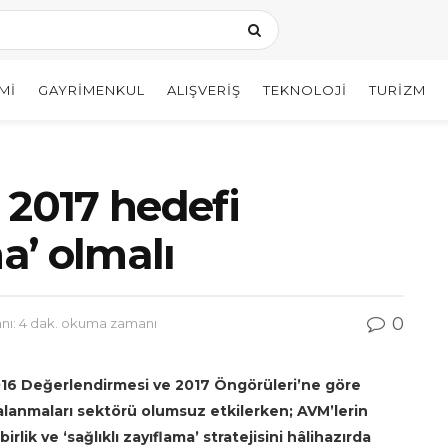
MI
GAYRIMENKUL
ALIŞVERIŞ
TEKNOLOJI
TURIZM
 2017 hedefi
ma’ olmalı
0
ı: 4 dak. okuma zamanı
016 Değerlendirmesi ve 2017 Öngörüleri’ne göre
lanmaları sektörü olumsuz etkilerken; AVM’lerin
rlik ve ‘sağlıklı zayıflama’ stratejisini hâlihazırda