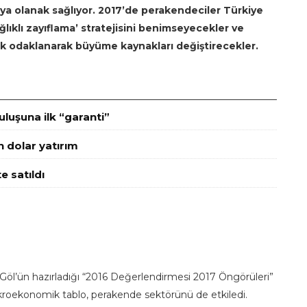
 olanak sağlıyor. 2017’de perakendeciler Türkiye
ıklı zayıflama’ stratejisini benimseyecekler ve
k odaklanarak büyüme kaynakları değiştirecekler.
luşuna ilk “garanti”
n dolar yatırım
e satıldı
Göl’ün hazırladığı “2016 Değerlendirmesi 2017 Öngörüleri”
kroekonomik tablo, perakende sektörünü de etkiledi.