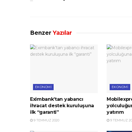
Benzer
Yazılar
EKONOMI
EKONOMI
Eximbank’tan yabancı
Mobilexpre
ihracat destek kuruluşuna
yolculuğu
ilk “garanti”
yatırım
9 TEMMUZ 2020
9 TEMMUZ 20