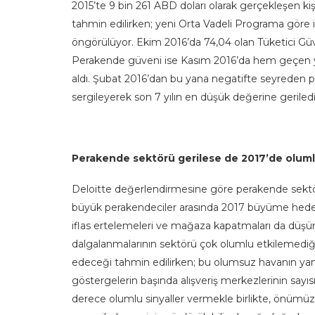
2015’te 9 bin 261 ABD doları olarak gerçekleşen kişi 
tahmin edilirken; yeni Orta Vadeli Programa göre is
öngörülüyor. Ekim 2016’da 74,04 olan Tüketici Güv
Perakende güveni ise Kasım 2016’da hem geçen yı
aldı. Şubat 2016’dan bu yana negatifte seyreden 
sergileyerek son 7 yılın en düşük değerine geriledi
Perakende sektörü gerilese de 2017’de oluml
Deloitte değerlendirmesine göre perakende sektö
büyük perakendeciler arasında 2017 büyüme hedef
iflas ertelemeleri ve mağaza kapatmaları da düş
dalgalanmalarının sektörü çok olumlu etkilemediği
edeceği tahmin edilirken; bu olumsuz havanın yan
göstergelerin başında alışveriş merkezlerinin sayı
derece olumlu sinyaller vermekle birlikte, önümüzdeki