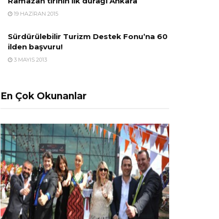
Ramazan tırının ilk durağı Ankara
19 HAZIRAN 2015
Sürdürülebilir Turizm Destek Fonu’na 60
ilden başvuru!
3 MAYIS 2013
En Çok Okunanlar