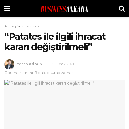
Anasayfa
Ekonomi
“Patates ile ilgili ihracat
kararı değiştirilmeli”
Yazan
admin
9 Ocak 2020
Okuma zamanı: 8 dak. okuma zamanı