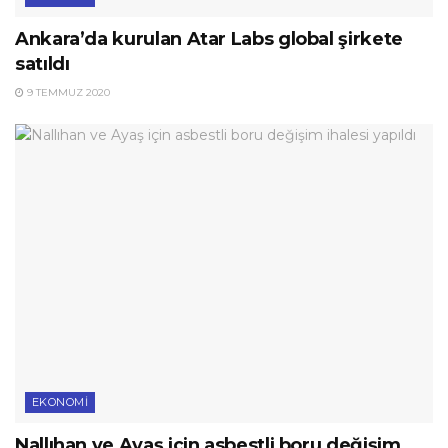
Ankara’da kurulan Atar Labs global şirkete
satıldı
9 TEMMUZ 2020
EKONOMI
Nallıhan ve Ayaş için asbestli boru değişim