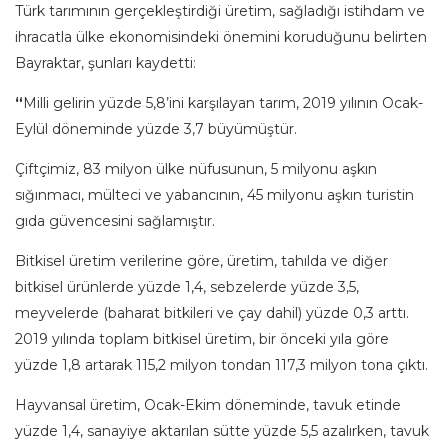
Türk tarımının gerçekleştirdiği üretim, sağladığı istihdam ve
ihracatla ülke ekonomisindeki önemini koruduğunu belirten
Bayraktar, şunları kaydetti:
“
Milli gelirin yüzde 5,8’ini karşılayan tarım, 2019 yılının Ocak-
Eylül döneminde yüzde 3,7 büyümüştür.
Çiftçimiz, 83 milyon ülke nüfusunun, 5 milyonu aşkın
sığınmacı, mülteci ve yabancının, 45 milyonu aşkın turistin
gıda güvencesini sağlamıştır.
Bitkisel üretim verilerine göre, üretim, tahılda ve diğer
bitkisel ürünlerde yüzde 1,4, sebzelerde yüzde 3,5,
meyvelerde (baharat bitkileri ve çay dahil) yüzde 0,3 arttı.
2019 yılında toplam bitkisel üretim, bir önceki yıla göre
yüzde 1,8 artarak 115,2 milyon tondan 117,3 milyon tona çıktı.
Hayvansal üretim, Ocak-Ekim döneminde, tavuk etinde
yüzde 1,4, sanayiye aktarılan sütte yüzde 5,5 azalırken, tavuk