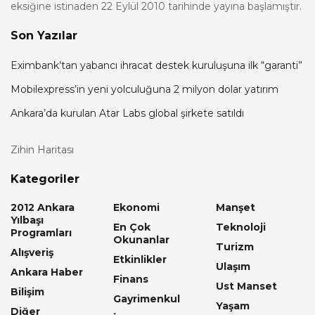
eksiğine istinaden 22 Eylül 2010 tarihinde yayına başlamıştır.
Son Yazılar
Eximbank’tan yabancı ihracat destek kuruluşuna ilk “garanti”
Mobilexpress’in yeni yolculuğuna 2 milyon dolar yatırım
Ankara’da kurulan Atar Labs global şirkete satıldı
Zihin Haritası
Kategoriler
2012 Ankara
Ekonomi
Manşet
Yılbaşı
En Çok
Teknoloji
Programları
Okunanlar
Turizm
Alışveriş
Etkinlikler
Ulaşım
Ankara Haber
Finans
Ust Manset
Bilişim
Gayrimenkul
Yaşam
Diğer