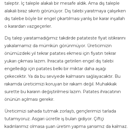
taleptir. İç taleple alakalı bir mesafe aldık. Ama dış taleple
alakalı biraz sıkıntı görünüyor. Dış talebi yaratmaya çalışırken
dış talebe böyle bir engel çıkartılması yanlış bir karar inşallah
o karardan vazgeçerler.
Dış talep yaratamadığımız takdirde patateste fiyat istikrarını
yakalamamız da mümkün görünmüyor. Üreticimizin
önümüzdeki yıl tekrar patates ekmesi için fiyatın tekrar
yukarı çıkması lazım. İhracata getirilen engel dış talebi
engellediği için patates belki bir miktar daha aşağı
çekecektir. Ya da bu seviyede kalmasını sağlayacaktır. Bu
rakamda üreticimizi koruyan bir rakam değil. Muhakkak
surette bu kararın değiştirilmesi lazım. Patates ihracatının
önünün açılması gerekir.
Üreticimizi sahada tutmak zorlaştı, gençlerimizi tarlada
tutamıyoruz. Asgari ücretle iş bulan gidiyor. Çiftçi
kadınlarımız olmasa şuan üretim yapma şansımız da kalmaz.