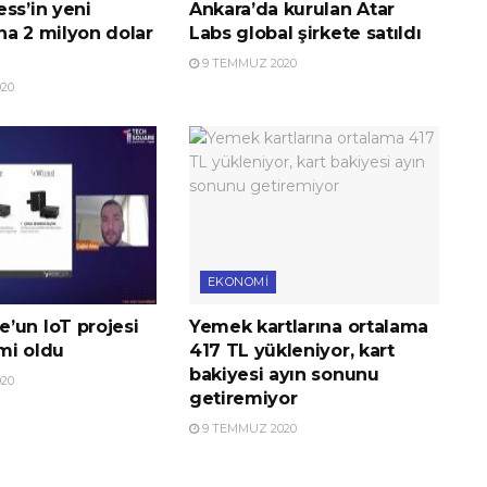
ss’in yeni
Ankara’da kurulan Atar
na 2 milyon dolar
Labs global şirkete satıldı
9 TEMMUZ 2020
20
EKONOMI
’un IoT projesi
Yemek kartlarına ortalama
imi oldu
417 TL yükleniyor, kart
bakiyesi ayın sonunu
20
getiremiyor
9 TEMMUZ 2020