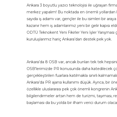
Ankara 3 boyutlu yazıcı teknolojisi ile uğraşan firma
merkez yapalım! Bu noktada en önemli yollardan bi
sayıda iş adamı var, gençler ile bu isimleri bir aray
kazanır hem iş adamlarımız yeni bir gelir kapısı el
ODTÜ Teknokent Yeni Fikirler Yeni İşler Yarışması g
kuruluşlarımız hariç Ankara’dan destek pek yok.
Ankara’da 8 OSB var, ancak bunları tek tek hepsin
OSB’lerimizde PR konusunda daha katedilecek çok 
gerçekleştirilen fuarlara katılmakla sınırlı kalmam
Ankara’da PR ajansı kullanımı düşük. Ayrıca, bir ö
özellikle uluslararası pek çok önemli kongrenin An
bilgilendirmeler artsın hem de turizmi, taşıması, r
başlaması da bu yolda bir ilham verici durum olacak