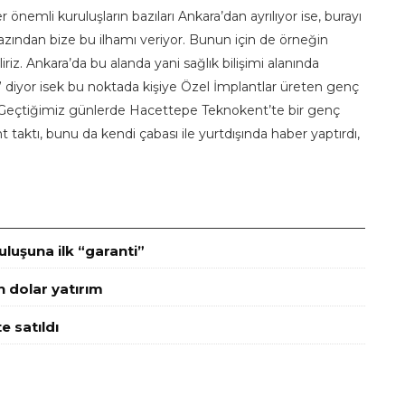
emli kuruluşların bazıları Ankara’dan ayrılıyor ise, burayı
azından bize bu ilhamı veriyor. Bunun için de örneğin
iliriz. Ankara’da bu alanda yani sağlık bilişimi alanında
mi” diyor isek bu noktada kişiye Özel İmplantlar üreten genç
m. Geçtiğimiz günlerde Hacettepe Teknokent’te bir genç
taktı, bunu da kendi çabası ile yurtdışında haber yaptırdı,
luşuna ilk “garanti”
n dolar yatırım
e satıldı