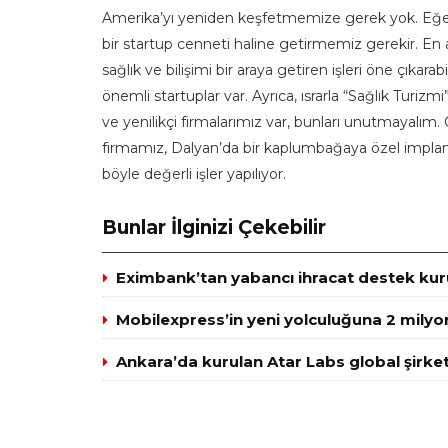
Amerika’yı yeniden keşfetmemize gerek yok. Eğer ön
bir startup cenneti haline getirmemiz gerekir. En 
sağlık ve bilişimi bir araya getiren işleri öne çıkarab
önemli startuplar var. Ayrıca, ısrarla “Sağlık Turiz
ve yenilikçi firmalarımız var, bunları unutmayalı
firmamız, Dalyan’da bir kaplumbağaya özel implant 
böyle değerli işler yapılıyor.
Bunlar İlginizi Çekebilir
Eximbank’tan yabancı ihracat destek kuru
Mobilexpress’in yeni yolculuğuna 2 milyo
Ankara’da kurulan Atar Labs global şirket