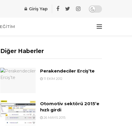
Giriş Yap
EĞITIM
Diğer Haberler
Perakendeciler Erciş’te
11 EKIM 2012
Otomotiv sektörü 2015’e
hızlı girdi
26 MAYIS 2015