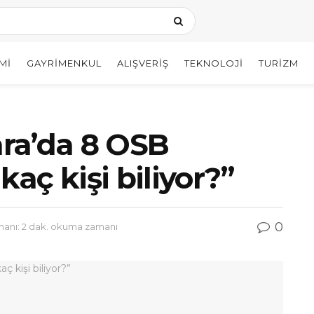
MI
GAYRIMENKUL
ALIŞVERIŞ
TEKNOLOJI
TURIZM
ra’da 8 OSB
aç kişi biliyor?”
0
nı: 2 dak. okuma zamanı