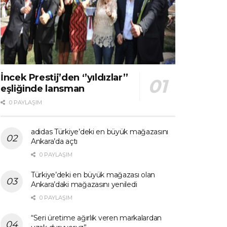
İncek Prestij’den ‘’yıldızlar’’
eşliğinde lansman
0 PAYLAŞIM
adidas Türkiye’deki en büyük mağazasını
Ankara’da açtı
0 PAYLAŞIM
Türkiye’deki en büyük mağazası olan
Ankara’daki mağazasını yeniledi
0 PAYLAŞIM
“Seri üretime ağırlık veren markalardan