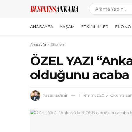
ANASAYFA
YAŞAM
ETKINLIKLER
EKONO
Anasayfa
Ekonomi
ÖZEL YAZI “Anka
olduğunu acaba k
Yazan
admin
11 Temmuz 2015
Okuma zama