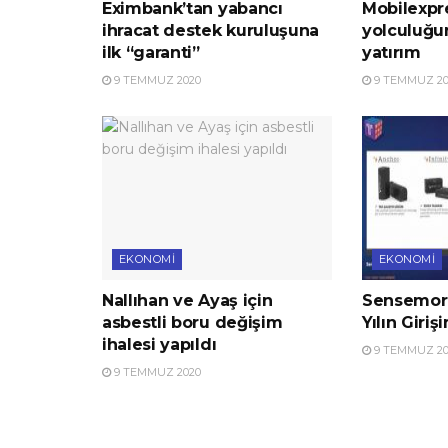
Eximbank’tan yabancı
Mobilexpre
ihracat destek kuruluşuna
yolculuğu
ilk “garanti”
yatırım
9 TEMMUZ 2020
9 TEMMUZ 20
EKONOMI
EKONOMI
Nallıhan ve Ayaş için
Sensemore
asbestli boru değişim
Yılın Giriş
ihalesi yapıldı
9 TEMMUZ 20
9 TEMMUZ 2020