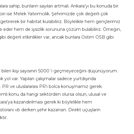
lara sahip, bunların sayıları artmalı. Ankara’yı bu konuda bir
ri ise Melek Yatırımcılık. Şehrimizde çok değerli çok
a getirerek bir habitat kurabiliriz. Böylelikle hem gençlerimiz
de eder hem de işsizlik sorununa çözüm bulabiliriz. Örneğin,
ibi değerli etkinlikler var, ancak bunlara Ostim OSB gibi
i bilen kişi sayısının 5000 ‘i geçmeyeceğini düşünüyorum.
yol var. Yapılan çalışmalar sadece yurtdışında
alı. PR ve uluslararası PR’ı bolca konuşmamız gerek.
nemli konu da hangi sektörden olursa olsun, ulusal ve
kara’ya kazandırılması gerek ki böylelikle hem
estoranı vb derken şehir kazansın. Direkt uçuşların
tır.