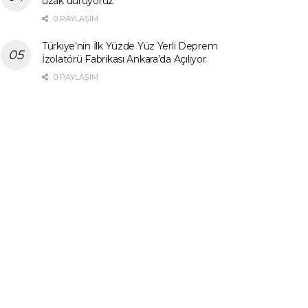
uzak duruyoruz”
0 PAYLAŞIM
Türkiye’nin İlk Yüzde Yüz Yerli Deprem
İzolatörü Fabrikası Ankara’da Açılıyor
0 PAYLAŞIM