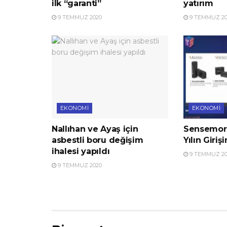
ilk “garanti”
yatırım
9 TEMMUZ 2020
9 TEMMUZ 20
EKONOMI
EKONOMI
Nallıhan ve Ayaş için
Sensemore
asbestli boru değişim
Yılın Giriş
ihalesi yapıldı
9 TEMMUZ 20
9 TEMMUZ 2020