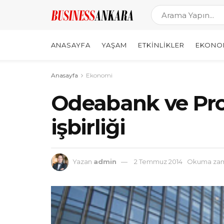
ANASAYFA
YAŞAM
ETKINLIKLER
EKONO
Anasayfa
Ekonomi
Odeabank ve Pro
işbirliği
Yazan
admin
2 Temmuz 2014
Okuma zama