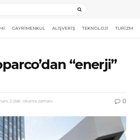
MI
GAYRIMENKUL
ALIŞVERIŞ
TEKNOLOJI
TURIZM
parco’dan “enerji”
0
nı: 2 dak. okuma zamanı