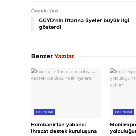
Önceki Yazı
GGYD’nin iftarına üyeler büyük ilgi
gösterdi
Benzer
Yazılar
EKONOMI
EKONOMI
Eximbank’tan yabancı
Mobilexpre
ihracat destek kuruluşuna
yolculuğu