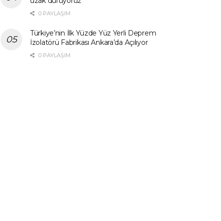
uzak duruyoruz”
0 PAYLAŞIM
Türkiye’nin İlk Yüzde Yüz Yerli Deprem
İzolatörü Fabrikası Ankara’da Açılıyor
0 PAYLAŞIM