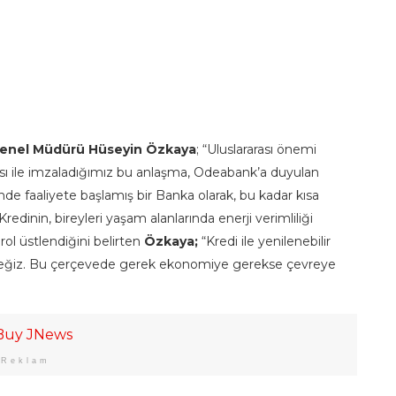
Genel Müdürü Hüseyin Özkaya
; “Uluslararası önemi
nsı ile imzaladığımız bu anlaşma, Odeabank’a duyulan
nde faaliyete başlamış bir Banka olarak, bu kadar kısa
edinin, bireyleri yaşam alanlarında enerji verimliliği
ol üstlendiğini belirten
Özkaya;
“Kredi ile yenilenebilir
leyeceğiz. Bu çerçevede gerek ekonomiye gerekse çevreye
Reklam