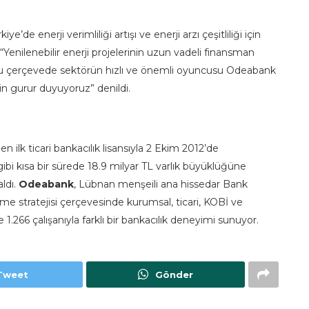
e’de enerji verimliliği artışı ve enerji arzı çeşitliliği için
“Yenilenebilir enerji projelerinin uzun vadeli finansman
Bu çerçevede sektörün hızlı ve önemli oyuncusu Odeabank
in gurur duyuyoruz” denildi.
n ilk ticari bankacılık lisansıyla 2 Ekim 2012’de
gibi kısa bir sürede 18.9 milyar TL varlık büyüklüğüne
aldı.
Odeabank
, Lübnan menşeili ana hissedar Bank
e stratejisi çerçevesinde kurumsal, ticari, KOBİ ve
1.266 çalışanıyla farklı bir bankacılık deneyimi sunuyor.
Tweet
Gönder