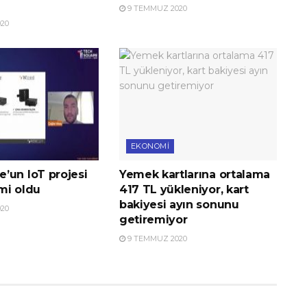
9 TEMMUZ 2020
20
EKONOMI
’un IoT projesi
Yemek kartlarına ortalama
imi oldu
417 TL yükleniyor, kart
bakiyesi ayın sonunu
20
getiremiyor
9 TEMMUZ 2020