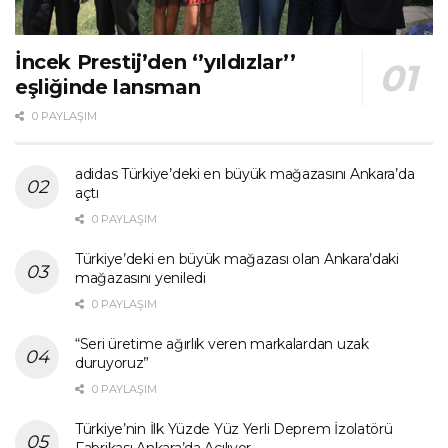
İncek Prestij’den ‘’yıldızlar’’
eşliğinde lansman
0 PAYLAŞIM
adidas Türkiye’deki en büyük mağazasını Ankara’da
açtı
0 PAYLAŞIM
Türkiye’deki en büyük mağazası olan Ankara’daki
mağazasını yeniledi
0 PAYLAŞIM
“Seri üretime ağırlık veren markalardan uzak
duruyoruz”
0 PAYLAŞIM
Türkiye’nin İlk Yüzde Yüz Yerli Deprem İzolatörü