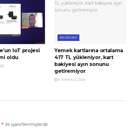
EKONOMI
’un IoT projesi
Yemek kartlarına ortalama
imi oldu
417 TL yükleniyor, kart
bakiyesi ayın sonunu
20
getiremiyor
9 TEMMUZ 2020
*
r
ile işaretlenmişlerdir