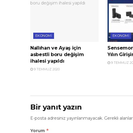
EKONOMI
EKONOMI
Nallıhan ve Ayaş için
Sensemore
asbestli boru değişim
Yılın Giriş
ihalesi yapıldı
9 TEMMUZ 20
9 TEMMUZ 2020
Bir yanıt yazın
E-posta adresiniz yayınlanmayacak.
Gerekli alanla
*
Yorum