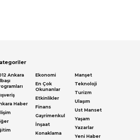
ategoriler
012 Ankara
Ekonomi
Manşet
lbaşı
En Çok
Teknoloji
rogramları
Okunanlar
Turizm
ışveriş
Etkinlikler
Ulaşım
nkara Haber
Finans
Ust Manset
lişim
Gayrimenkul
Yaşam
iğer
İnşaat
Yazarlar
ğitim
Konaklama
Yeni Haber