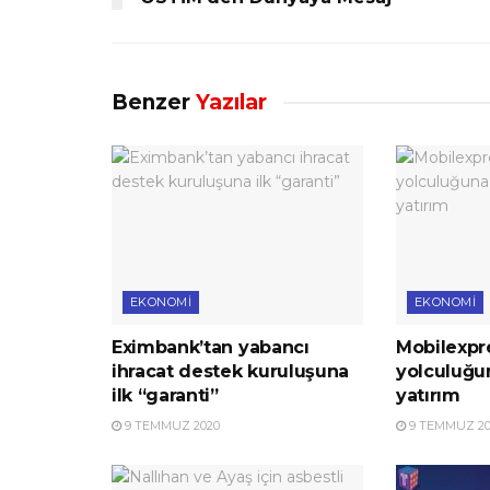
Benzer
Yazılar
EKONOMI
EKONOMI
Eximbank’tan yabancı
Mobilexpre
ihracat destek kuruluşuna
yolculuğu
ilk “garanti”
yatırım
9 TEMMUZ 2020
9 TEMMUZ 20