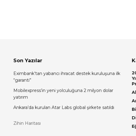
Son Yazılar
K
2
Eximbank’tan yabancı ihracat destek kuruluşuna ilk
Yı
“garanti”
P
Mobilexpress’in yeni yolculuğuna 2 milyon dolar
Al
yatırım
A
Ankara’da kurulan Atar Labs global şirkete satıldı
Bi
D
Zihin Haritası
E