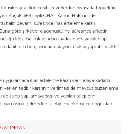
tartışılmakta olup çeşitli çevrelerden piyasada topyekûn
i” diyen Küçük, 669 sayılı OHAL Kanun Hükmünde
 halin devamı süresince iflas erteleme kararı
“Buna göre şirketler olağanüstü hal süresince şirketin
in sunduğu koruma imkanından faydalanamayacak olup
arı dahil tüm borçlarından dolayı icra takibi yapılabilecektir”
 uygulamada iflas erteleme kararı verilinceye kadarki
çin verilen tedbir kararının verilmesi de mevcut düzenleme
e talep yapılamayacağı ve yapılan taleplerin
rarı aşamasına gelmeden talebin mahkemece doğrudan