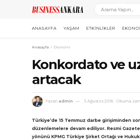
ANASAYFA
YAŞAM
ETKINLIKLER
EKONO
Anasayfa
Ekonomi
Konkordato ve u
artacak
Yazan
admin
3 Ağustos 2016
Okuma zama
Türkiye’de 15 Temmuz darbe girişiminden son
düzenlemelere devam ediliyor. Resmi Gazete’
yönünü KPMG Türkiye Şirket Ortağı ve Hukuk