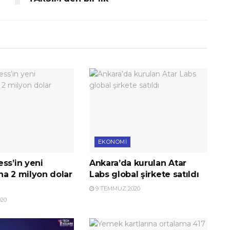
EKONOMI
ss’in yeni
Ankara’da kurulan Atar
na 2 milyon dolar
Labs global şirkete satıldı
9 TEMMUZ 2020
20