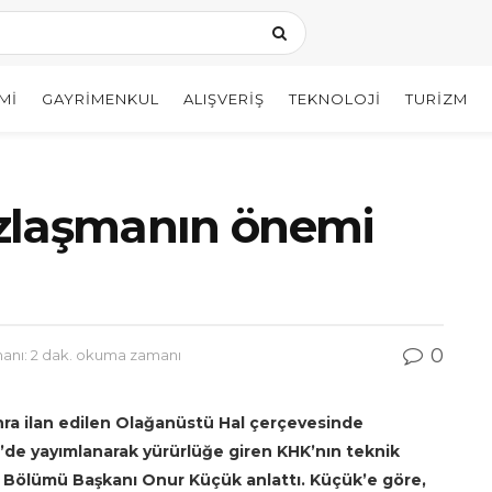
MI
GAYRIMENKUL
ALIŞVERIŞ
TEKNOLOJI
TURIZM
zlaşmanın önemi
0
nı: 2 dak. okuma zamanı
ra ilan edilen Olağanüstü Hal çerçevesinde
de yayımlanarak yürürlüğe giren KHK’nın teknik
 Bölümü Başkanı Onur Küçük anlattı. Küçük’e göre,