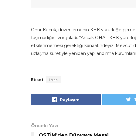
Onur Küçük, düzenlemenin KHK yürürlüğe girmede
taşımadığını vurguladı. “Ancak OHAL KHK yürürl
etkilenmemesi gerektiği kanaatindeyiz. Mevcut 
uzlaşma suretiyle yeniden yapılandırma kurumların
Etiket:
İflas
Paylaşım
Önceki Yazı
OSTİM’den Dünyaya Mesaj