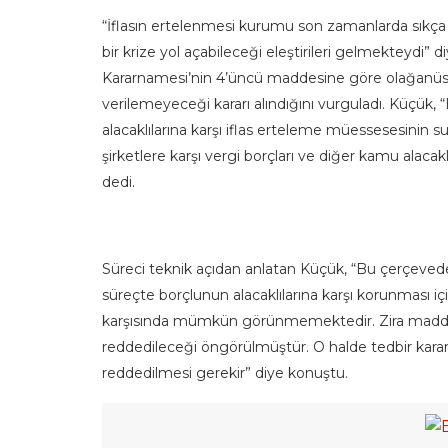
“İflasın ertelenmesi kurumu son zamanlarda sıkça 
bir krize yol açabileceği eleştirileri gelmekteyd
Kararnamesi’nin 4’üncü maddesine göre olağanüstü
verilemeyeceği kararı alındığını vurguladı. Küçük, 
alacaklılarına karşı iflas erteleme müessesesin
şirketlere karşı vergi borçları ve diğer kamu alacakl
dedi.
Süreci teknik açıdan anlatan Küçük, “Bu çerçevede
süreçte borçlunun alacaklılarına karşı korunması i
karşısında mümkün görünmemektedir. Zira madded
reddedileceği öngörülmüştür. O halde tedbir ka
reddedilmesi gerekir” diye konuştu.