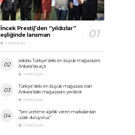
İncek Prestij’den ‘’yıldızlar’’
eşliğinde lansman
0 PAYLAŞIM
adidas Türkiye’deki en büyük mağazasını
Ankara’da açtı
0 PAYLAŞIM
Türkiye’deki en büyük mağazası olan
Ankara’daki mağazasını yeniledi
0 PAYLAŞIM
“Seri üretime ağırlık veren markalardan
uzak duruyoruz”
0 PAYLAŞIM