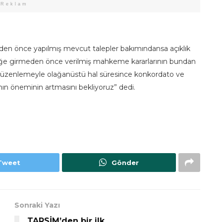
Reklam
n önce yapılmış mevcut talepler bakımındansa açıklık
üğe girmeden önce verilmiş mahkeme kararlarının bundan
düzenlemeyle olağanüstü hal süresince konkordato ve
ın öneminin artmasını bekliyoruz” dedi.
Tweet
Gönder
Sonraki Yazı
TARSİM’den bir ilk