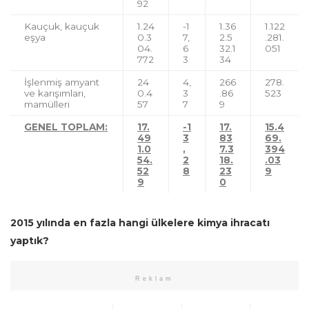
92
Kauçuk, kauçuk
1.24
-1
1.36
1.122
eşya
0.3
7,
2.5
.281.
04.
6
32.1
051
772
3
34
İşlenmiş amyant
24
4,
266
278.
ve karışımları,
0.4
3
.86
523
mamülleri
57
7
9
GENEL TOPLAM:
17.
-1
17.
15.4
49
3
83
69.
1.0
,
7.3
394
54.
2
18.
.03
52
8
23
9
9
0
2015 yılında en fazla hangi ülkelere kimya ihracatı
yaptık?
Reklam