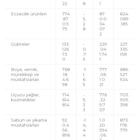
22
8
1
Eczacılık ürünleri
774
-
87
824.
.87
5,
0.0
089
0.5
2
34.
.185
79
8
07
2
Gübreler
133.
-
229
227.
126.
0
.04
335.
73
,7
1.74
158
0
5
1
Boya, vernik,
768
-1
777
686.
mürekkep ve
.18
1,
.06
527.
müstahzarları
4.6
6
1.0
924
98
5
21
Uçucu yağlar,
714.
-
776
703.
kozmetikler
614.
9,
.32
909.
814
3
9.7
398
3
07
Sabun ve yıkama
92
-1
1.0
873.
müstahzarları
0.4
4,
20.
178.
56.
4
594
779
896
4
.06
3