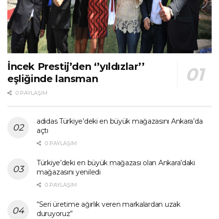
İncek Prestij’den ‘’yıldızlar’’
eşliğinde lansman
0 PAYLAŞIM
adidas Türkiye’deki en büyük mağazasını Ankara’da
açtı
0 PAYLAŞIM
Türkiye’deki en büyük mağazası olan Ankara’daki
mağazasını yeniledi
0 PAYLAŞIM
“Seri üretime ağırlık veren markalardan uzak
duruyoruz”