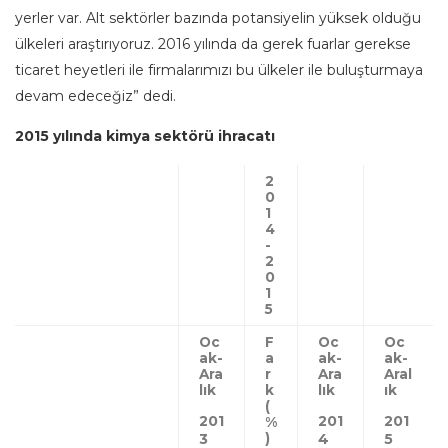
yerler var. Alt sektörler bazında potansiyelin yüksek olduğu
ülkeleri araştırıyoruz. 2016 yılında da gerek fuarlar gerekse
ticaret heyetleri ile firmalarımızı bu ülkeler ile buluşturmaya
devam edeceğiz” dedi.
2015 yılında kimya sektörü ihracatı
2
0
1
4
-
2
0
1
5
Oc
F
Oc
Oc
ak-
a
ak-
ak-
Ara
r
Ara
Aral
lık
k
lık
ık
(
201
201
201
%
3
)
4
5