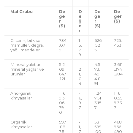
Mal Grubu
De
D
De
De
ğe
e
ğe
ğer
r
ğ
r
($)
($)
e
($)
r
Gliserin, bitkisel
734
1
626
725.
mamüller, degra,
.07
5,
.52
453
yağlı maddeler
9
7
5
9
Mineral yakıtlar,
5.2
-
4.5
3.611
mineral yağlar ve
09.
2
73.
.374
ürünler
647
1,
49
.284
.121
0
4.8
4
91
Anorganik
1.16
-
1.24
1.16
kimyasallar
9.3
6,
7.51
0.55
06.
9
3.15
9.33
79
7
7
7
0
Organik
597
-1
531.
468.
kimyasallar
.88
1,
599
966.
7.5
7
.00
490