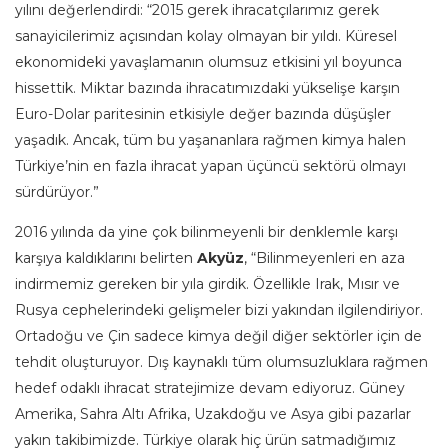
yılını değerlendirdi: “2015 gerek ihracatçılarımız gerek
sanayicilerimiz açısından kolay olmayan bir yıldı. Küresel
ekonomideki yavaşlamanın olumsuz etkisini yıl boyunca
hissettik. Miktar bazında ihracatımızdaki yükselişe karşın
Euro-Dolar paritesinin etkisiyle değer bazında düşüşler
yaşadık. Ancak, tüm bu yaşananlara rağmen kimya halen
Türkiye’nin en fazla ihracat yapan üçüncü sektörü olmayı
sürdürüyor.”
2016 yılında da yine çok bilinmeyenli bir denklemle karşı
karşıya kaldıklarını belirten
Akyüz
, “Bilinmeyenleri en aza
indirmemiz gereken bir yıla girdik. Özellikle Irak, Mısır ve
Rusya cephelerindeki gelişmeler bizi yakından ilgilendiriyor.
Ortadoğu ve Çin sadece kimya değil diğer sektörler için de
tehdit oluşturuyor. Dış kaynaklı tüm olumsuzluklara rağmen
hedef odaklı ihracat stratejimize devam ediyoruz. Güney
Amerika, Sahra Altı Afrika, Uzakdoğu ve Asya gibi pazarlar
yakın takibimizde. Türkiye olarak hiç ürün satmadığımız