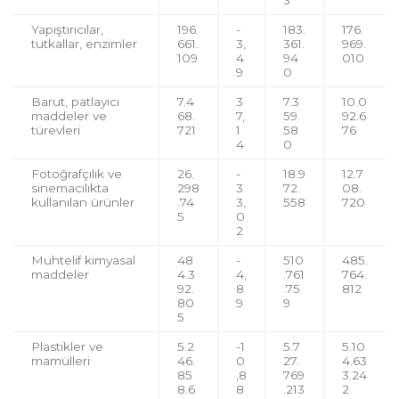
Yapıştırıcılar,
196.
-
183.
176.
tutkallar, enzimler
661.
3,
361.
969.
109
4
94
010
9
0
Barut, patlayıcı
7.4
3
7.3
10.0
maddeler ve
68.
7,
59.
92.6
türevleri
721
1
58
76
4
0
Fotoğrafçılık ve
26.
-
18.9
12.7
sinemacılıkta
298
3
72.
08.
kullanılan ürünler
.74
3,
558
720
5
0
2
Muhtelif kimyasal
48
-
510
485.
maddeler
4.3
4,
.761
764.
92.
8
.75
812
80
9
9
5
Plastikler ve
5.2
-1
5.7
5.10
mamülleri
46.
0
27.
4.63
85
,8
769
3.24
8.6
8
.213
2