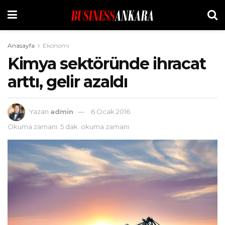
Anasayfa
Ekonomi
Kimya sektöründe ihracat
arttı, gelir azaldı
Yazan
admin
6 Ocak 2016
Okuma zamanı: 5 dak. okuma zamanı