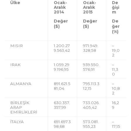
Ülke
Ocak-
Ocak-
De
Aralık
Aralık
ğişi
2014
2015
m
Değer
Değer
De
($)
($)
ğer
(%)
MISIR
1.200.27
971.949.
–
9.563,42
328,58
19,0
2
IRAK
1.059.29
939.550.
–
9.196,95
576,91
11,3
0
ALMANYA
891.621.5
795.113.3
–
81,04
12,15
10,8
2
BİRLEŞİK
630.357.
733.026.
16,2
ARAP
357,99
405,42
9
EMİRLİKLERİ
İTALYA
691.697.3
573.081.
–
98,68
955,23
17,15