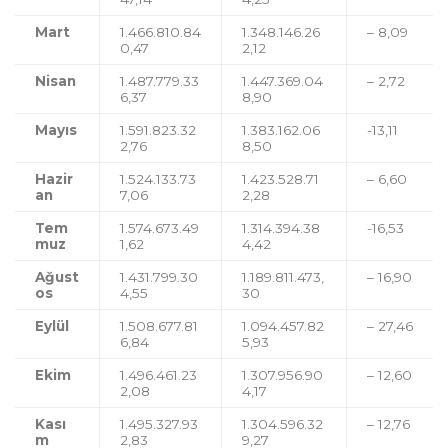
Mart
1.466.810.84
1.348.146.26
– 8,09
0,47
2,12
Nisan
1.487.779.33
1.447.369.04
– 2,72
6,37
8,90
Mayıs
1.591.823.32
1.383.162.06
-13,11
2,76
8,50
Hazir
1.524.133.73
1.423.528.71
– 6,60
an
7,06
2,28
Tem
1.574.673.49
1.314.394.38
-16,53
muz
1,62
4,42
Ağust
1.431.799.30
1.189.811.473,
– 16,90
os
4,55
30
Eylül
1.508.677.81
1.094.457.82
– 27,46
6,84
5,93
Ekim
1.496.461.23
1.307.956.90
– 12,60
2,08
4,17
Kası
1.495.327.93
1.304.596.32
– 12,76
m
2,83
9,27