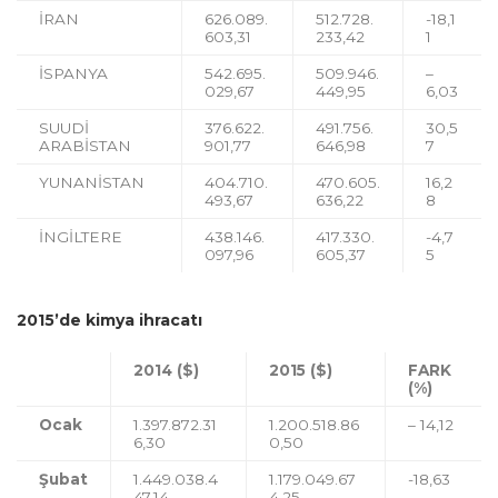
İRAN
626.089.
512.728.
-18,1
603,31
233,42
1
İSPANYA
542.695.
509.946.
–
029,67
449,95
6,03
SUUDİ
376.622.
491.756.
30,5
ARABİSTAN
901,77
646,98
7
YUNANİSTAN
404.710.
470.605.
16,2
493,67
636,22
8
İNGİLTERE
438.146.
417.330.
-4,7
097,96
605,37
5
2015’de kimya ihracatı
2014 ($)
2015 ($)
FARK
(%)
Ocak
1.397.872.31
1.200.518.86
– 14,12
6,30
0,50
Şubat
1.449.038.4
1.179.049.67
-18,63
47,14
4,25