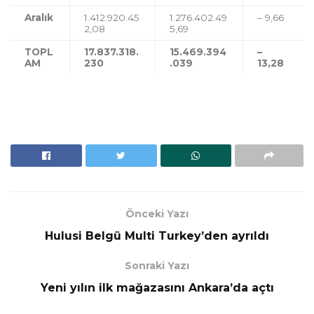
Aralık
1.412.920.45
1.276.402.49
– 9,66
2,08
5,69
TOPL
17.837.318.
15.469.394
–
AM
230
.039
13,28
Önceki Yazı
Hulusi Belgü Multi Turkey’den ayrıldı
Sonraki Yazı
Yeni yılın ilk mağazasını Ankara’da açtı