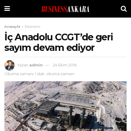
Anasayfa
Ekonomi
İç Anadolu CCGT’de geri
sayım devam ediyor
Yazan
admin
24 Ekim 2016
Okuma zamanı: 1 dak. okuma zamanı