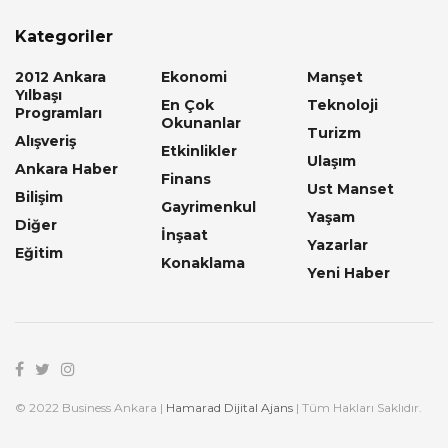
Kategoriler
2012 Ankara
Ekonomi
Manşet
Yılbaşı
En Çok
Teknoloji
Programları
Okunanlar
Turizm
Alışveriş
Etkinlikler
Ulaşım
Ankara Haber
Finans
Ust Manset
Bilişim
Gayrimenkul
Yaşam
Diğer
İnşaat
Yazarlar
Eğitim
Konaklama
Yeni Haber
© 2022 Business Ankara |
Hamarad Dijital Ajans
| Tüm Hakları Saklıdır.