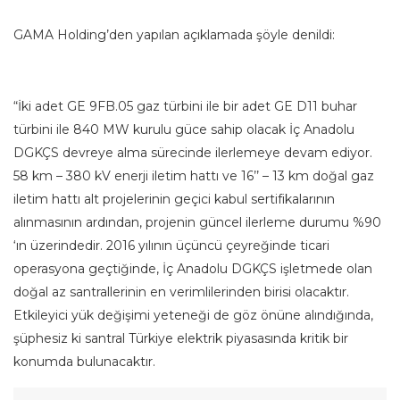
GAMA Holding’den yapılan açıklamada şöyle denildi:
“İki adet GE 9FB.05 gaz türbini ile bir adet GE D11 buhar
türbini ile 840 MW kurulu güce sahip olacak İç Anadolu
DGKÇS devreye alma sürecinde ilerlemeye devam ediyor.
58 km – 380 kV enerji iletim hattı ve 16’’ – 13 km doğal gaz
iletim hattı alt projelerinin geçici kabul sertifikalarının
alınmasının ardından, projenin güncel ilerleme durumu %90
‘ın üzerindedir. 2016 yılının üçüncü çeyreğinde ticari
operasyona geçtiğinde, İç Anadolu DGKÇS işletmede olan
doğal az santrallerinin en verimlilerinden birisi olacaktır.
Etkileyici yük değişimi yeteneği de göz önüne alındığında,
şüphesiz ki santral Türkiye elektrik piyasasında kritik bir
konumda bulunacaktır.