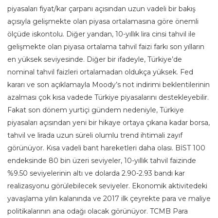
piyasaları fiyat/kar çarpanı açısından uzun vadeli bir bakış
açısıyla gelişmekte olan piyasa ortalamasına göre önemli
ölçüde iskontolu. Diğer yandan, 10-yıllık lira cinsi tahvil ile
gelişmekte olan piyasa ortalama tahvil faizi farkı son yılların
en yüksek seviyesinde. Diğer bir ifadeyle, Türkiye’de
nominal tahvil faizleri ortalamadan oldukça yüksek. Fed
kararı ve son açıklamayla Moody’s not indirimi beklentilerinin
azalması çok kısa vadede Türkiye piyasalarını destekleyebilir.
Fakat son dönem yurtiçi gündem nedeniyle, Türkiye
piyasaları açısından yeni bir hikaye ortaya çıkana kadar borsa,
tahvil ve lirada uzun süreli olumlu trend ihtimali zayıf
görünüyor. Kısa vadeli bant hareketleri daha olası. BİST 100
endeksinde 80 bin üzeri seviyeler, 10-yıllık tahvil faizinde
%9.50 seviyelerinin altı ve dolarda 2.90-2.93 bandı kar
realizasyonu görülebilecek seviyeler. Ekonomik aktivitedeki
yavaşlama yılın kalanında ve 2017 ilk çeyrekte para ve maliye
politikalarının ana odağı olacak görünüyor. TCMB Para