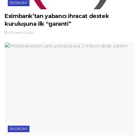
EKONOMI
Eximbank’tan yabancı ihracat destek
kuruluşuna ilk “garanti”
9 TEMMUZ 2020
EKONOMI