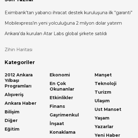
Eximbank’tan yabancı ihracat destek kuruluşuna ilk “garanti”
Mobilexpress’in yeni yolculuğuna 2 milyon dolar yatırım
Ankara’da kurulan Atar Labs global şirkete satıldı
Zihin Haritası
Kategoriler
2012 Ankara
Ekonomi
Manşet
Yılbaşı
En Çok
Teknoloji
Programları
Okunanlar
Turizm
Alışveriş
Etkinlikler
Ulaşım
Ankara Haber
Finans
Ust Manset
Bilişim
Gayrimenkul
Yaşam
Diğer
İnşaat
Yazarlar
Eğitim
Konaklama
Yeni Haber