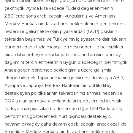
ayında tahvil faizleri ile ilgili görüşümüzü olumlu’dan nötr’e
çekmiştik. Ayrıca kısa vadede TL’deki değerlenmenin
2.80’lerde sona erebileceğini vurgulamış ve Amerikan
Merkez Bankası’nın faiz artırımı beklentilerinin geri gelmesi
nedeni ile gelişmekte olan piyasalardan (GOP) çıkışların
tekrardan başlaması ve Türkiye’nin iç siyasetine dair risklerin
gündemi daha fazla meşgul etmesi nedeni ile belirsizlikler
biraz daha netleşene kadar yatırımcıların temkinli portföy
dağılımını tercih etmelerinin uygun olabileceğini belirtmiştik.
Arada geçen dönemde beklediğimiz üzere gelişmiş
ekonomilerdeki toparlanmanın gecikmesi dolayısıyla ABD,
Avrupa ve Japonya Merkez Bankaları’nın bol likiditeyi
destekleyen politikalarının tekrardan hızlanması nedeni ile
GOP’a olan sermaye akımlarında artış gözlemledik ancak
Türkiye mali piyasaları bu dönemde diğer GOP’lar kadar iyi
performans gösteremedi. Yurt dışındaki destekleyici
havanın birkaç ay daha devam edebileceğini ancak özellikle
Amerikan Merkez Bankası’nın faiz artırımı beklentisi ile