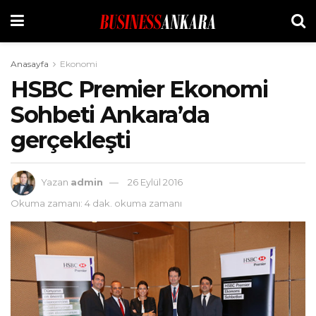
Anasayfa
Ekonomi
HSBC Premier Ekonomi
Sohbeti Ankara’da
gerçekleşti
Yazan
admin
26 Eylül 2016
Okuma zamanı: 4 dak. okuma zamanı