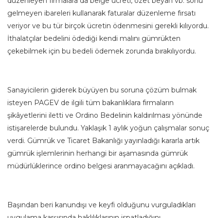
düzenleyen firmalara da belge ücreti, özet beyan vb. sonu
gelmeyen ibareleri kullanarak faturalar düzenleme fırsatı
veriyor ve bu tür birçok ücretin ödenmesini gerekli kılıyordu.
İthalatçılar bedelini ödediği kendi malını gümrükten
çekebilmek için bu bedeli ödemek zorunda bırakılıyordu.
Sanayicilerin giderek büyüyen bu soruna çözüm bulmak
isteyen PAGEV de ilgili tüm bakanlıklara firmaların
şikâyetlerini iletti ve Ordino Bedelinin kaldırılması yönünde
istişarelerde bulundu. Yaklaşık 1 aylık yoğun çalışmalar sonuç
verdi. Gümrük ve Ticaret Bakanlığı yayınladığı kararla artık
gümrük işlemlerinin herhangi bir aşamasında gümrük
müdürlüklerince ordino belgesi aranmayacağını açıkladı.
Başından beri kanundışı ve keyfi olduğunu vurguladıkları
uygulama karşısında haklılıklarının ispatladığını