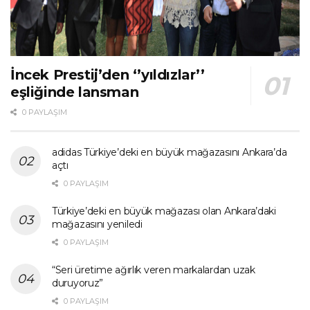
İncek Prestij’den ‘’yıldızlar’’
eşliğinde lansman
0 PAYLAŞIM
adidas Türkiye’deki en büyük mağazasını Ankara’da
açtı
0 PAYLAŞIM
Türkiye’deki en büyük mağazası olan Ankara’daki
mağazasını yeniledi
0 PAYLAŞIM
“Seri üretime ağırlık veren markalardan uzak
duruyoruz”
0 PAYLAŞIM