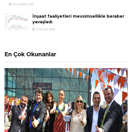
24 KASIM 2015
İnşaat faaliyetleri mevsimsellikle beraber
yavaşladı
11 OCAK 2018
En Çok Okunanlar