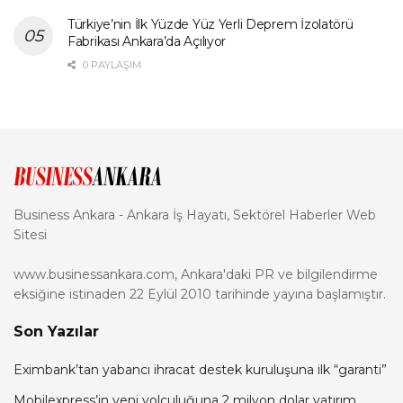
Türkiye’nin İlk Yüzde Yüz Yerli Deprem İzolatörü
Fabrikası Ankara’da Açılıyor
0 PAYLAŞIM
Business Ankara - Ankara İş Hayatı, Sektörel Haberler Web
Sitesi
www.businessankara.com, Ankara'daki PR ve bilgilendirme
eksiğine istinaden 22 Eylül 2010 tarihinde yayına başlamıştır.
Son Yazılar
Eximbank’tan yabancı ihracat destek kuruluşuna ilk “garanti”
Mobilexpress’in yeni yolculuğuna 2 milyon dolar yatırım