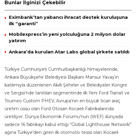
Bunlar İlginizi Çekebilir
Eximbank’tan yabancı ihracat destek kuruluşuna
ilk “garanti”
Mobilexpress’in yeni yolculuğuna 2 milyon dolar
yatırım
Ankara’da kurulan Atar Labs global şirkete satıldı
Türkiye Cumhuriyeti Cumhurbaşkanlığı himayelerinde,
Ankara Büyükşehir Belediyesi Başkanı Mansur Yavaş’ın
katılımıyla düzenlenen Akıllı Şehirler ve Belediyeler Kongre
ve Sergisi’nde tanıtılan segmentinde ilk Yeni Ford Transit ve
Tourneo Custom PHEV, Avrupa’nın en büyük ticari araç
üretim üssü olan Ford Otosan Kocaeli Fabrikalarında
üretiliyor. Dünya Ekonomik Forumu’nun (WEF) dünyada
sadece 16 fabrikayı kabul ettiği “Global Lighthouse Network”
ağına Türkiye’den giren ilk otomotiv tesisi olan Kocaeli