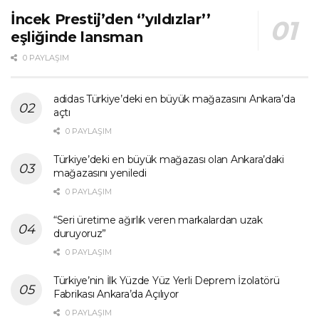
İncek Prestij’den ‘’yıldızlar’’
eşliğinde lansman
0 PAYLAŞIM
adidas Türkiye’deki en büyük mağazasını Ankara’da
açtı
0 PAYLAŞIM
Türkiye’deki en büyük mağazası olan Ankara’daki
mağazasını yeniledi
0 PAYLAŞIM
“Seri üretime ağırlık veren markalardan uzak
duruyoruz”
0 PAYLAŞIM
Türkiye’nin İlk Yüzde Yüz Yerli Deprem İzolatörü
Fabrikası Ankara’da Açılıyor
0 PAYLAŞIM