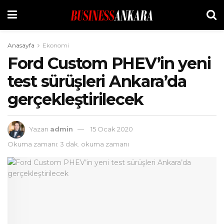
Anasayfa
Ekonomi
Ford Custom PHEV’in yeni
test sürüşleri Ankara’da
gerçekleştirilecek
Yazan
admin
15 Ocak 2020
Okuma zamanı: 3 dak. okuma zamanı