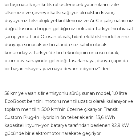
birtaşımacılık için kritik rol üstlenecek yatırımlarımız ile
ülkemize ve çevreye katkı sağlıyor olmaktan kıvanç
duyuyoruz.Teknolojik yetkinliklerimiz ve Ar-Ge çalışmalarımız
doğrultusunda bugün geldiğimiz noktada Türkiye’nin ihracat
şampiyonu Ford Otosan olarak, hibrit elektriklimodellerimizi
dünyaya sunacak ve bu alanda söz sahibi olacak
konumdayız. Türkiye’de bu teknolojinin öncüsü olarak,
otomotiv sanayinde geleceği tasarlamaya, dünya çapında
bir başarı hikayesi yazmaya devam ediyoruz” dedi.
56 km’ye varan sıfır emisyonlu sürüş sunan model, 1.0 litre
EcoBoost benzinli motoru menzil uzatıcı olarak kullanıyor ve
toplam menzilini 500 km’nin üzerine çıkarıyor. Transit
Custom Plug-In Hybrid’in ön tekerleklerini 13,6 kWh
kapasiteli lityum-iyon batarya tarafından beslenen 92,9 kW
gücünde bir elektromotor harekete geçiriyor.