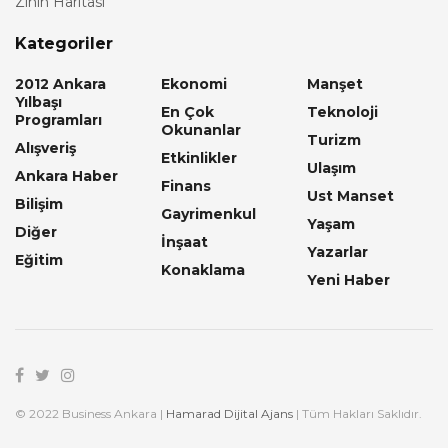
Zihin Haritası
Kategoriler
2012 Ankara
Ekonomi
Manşet
Yılbaşı
En Çok
Teknoloji
Programları
Okunanlar
Turizm
Alışveriş
Etkinlikler
Ulaşım
Ankara Haber
Finans
Ust Manset
Bilişim
Gayrimenkul
Yaşam
Diğer
İnşaat
Yazarlar
Eğitim
Konaklama
Yeni Haber
© 2022 Business Ankara |
Hamarad Dijital Ajans
| Tüm Hakları Saklıdır.