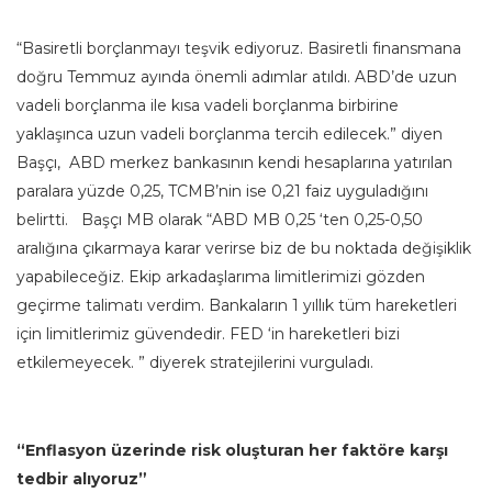
“Basiretli borçlanmayı teşvik ediyoruz. Basiretli finansmana
doğru Temmuz ayında önemli adımlar atıldı. ABD’de uzun
vadeli borçlanma ile kısa vadeli borçlanma birbirine
yaklaşınca uzun vadeli borçlanma tercih edilecek.” diyen
Başçı, ABD merkez bankasının kendi hesaplarına yatırılan
paralara yüzde 0,25, TCMB’nin ise 0,21 faiz uyguladığını
belirtti. Başçı MB olarak “ABD MB 0,25 ‘ten 0,25-0,50
aralığına çıkarmaya karar verirse biz de bu noktada değişiklik
yapabileceğiz. Ekip arkadaşlarıma limitlerimizi gözden
geçirme talimatı verdim. Bankaların 1 yıllık tüm hareketleri
için limitlerimiz güvendedir. FED ‘in hareketleri bizi
etkilemeyecek. ” diyerek stratejilerini vurguladı.
“Enflasyon üzerinde risk oluşturan her faktöre karşı
tedbir alıyoruz”