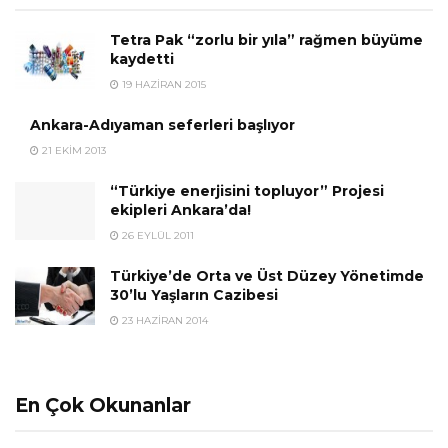
Tetra Pak “zorlu bir yıla” rağmen büyüme
kaydetti
19 HAZIRAN 2015
Ankara-Adıyaman seferleri başlıyor
21 EKIM 2013
“Türkiye enerjisini topluyor” Projesi
ekipleri Ankara’da!
26 EYLÜL 2011
Türkiye’de Orta ve Üst Düzey Yönetimde
30’lu Yaşların Cazibesi
23 HAZIRAN 2014
En Çok Okunanlar