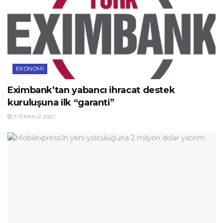
EKONOMI
Eximbank’tan yabancı ihracat destek
kuruluşuna ilk “garanti”
9 TEMMUZ 2020