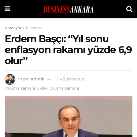
Anasayfa
Ekonomi
Erdem Başçı: “Yıl sonu
enflasyon rakamı yüzde 6,9
olur”
Yazan
admin
16 Ağustos 2015
Okuma zamanı: 3 dak. okuma zamanı