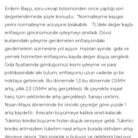
Erdem Başçı, soru-cevap bölümünden önce yaptığı son
değerlendirmede şöyle konuştu: “Normalleşme kaygısı
yerini normalleşme arzusune bırakabilir. TL’deki değer kaybı
enflasyon görünümünde iyileşmeyi sınırladı. Döviz
kurlarındaki iyileşme gecikmeleri enflasyondaki
gecikmelerin sürmesine yol açıyor. Haziran ayında gıda ve
yemek hizmetleri enflasyonu kayda değer düşüş sergiledi.
Gıda fiyatlarında gördüğümüz kısmi iyileşme ve para
politikasındaki sıkı tutum, enflasyonu uzun vadede iyi bir
noktaya getirecek. Bu dönemde 1,3 bu dönemde GSMH
artış, yıllık 2,3 GSMH artış gerçekleşti. İlk çeyrekte inşaat
hariç tüm sektörlerde artış gerçekleşti. Sanayi üretimi,
Nisan-Mayıs döneminde bir önceki çeyreğe göre yüzde 1
artış kaydetti. İhracatın büyümeye katkısı sınırlı kalacak.
Tüketici kredisi büyüme hızları düşük seviyeye geldi. Tüketici
kredisi artmazken tüketim nasıl artıyor burada istihdam artışı
devreye giriyor. Yani insanlar iş buluyor ve gelirlerini harcıyor.