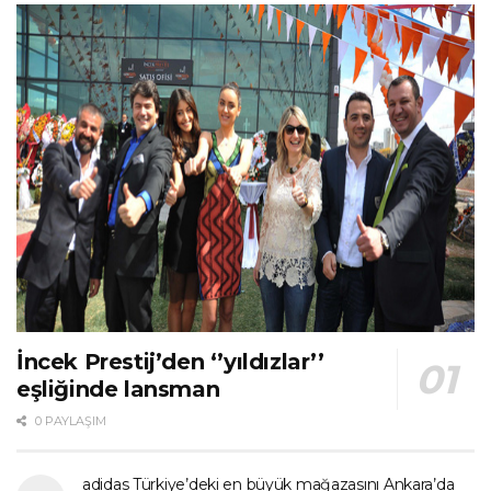
İncek Prestij’den ‘’yıldızlar’’
eşliğinde lansman
0 PAYLAŞIM
adidas Türkiye’deki en büyük mağazasını Ankara’da