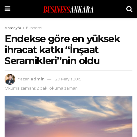
Anasayfa
Ekonomi
Endekse göre en yüksek
ihracat katkı “İnşaat
Seramikleri”nin oldu
Yazan
admin
20 Mayıs 2019
Okuma zamanı: 2 dak. okuma zamanı