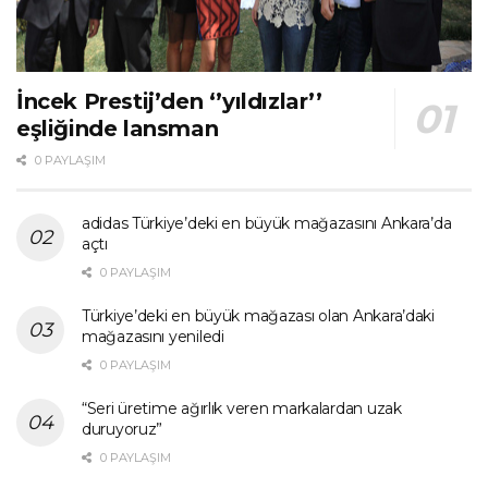
İncek Prestij’den ‘’yıldızlar’’
eşliğinde lansman
0 PAYLAŞIM
adidas Türkiye’deki en büyük mağazasını Ankara’da
açtı
0 PAYLAŞIM
Türkiye’deki en büyük mağazası olan Ankara’daki
mağazasını yeniledi
0 PAYLAŞIM
“Seri üretime ağırlık veren markalardan uzak
duruyoruz”
0 PAYLAŞIM