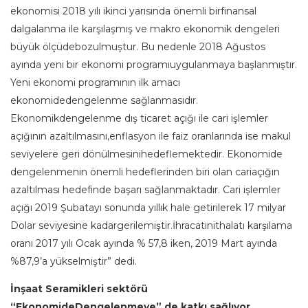
ekonomisi 2018 yılı ikinci yarısında önemli birfinansal
dalgalanma ile karşılaşmış ve makro ekonomik dengeleri
büyük ölçüdebozulmuştur. Bu nedenle 2018 Ağustos
ayında yeni bir ekonomi programıuygulanmaya başlanmıştır.
Yeni ekonomi programının ilk amacı
ekonomidedengelenme sağlanmasıdır.
Ekonomikdengelenme dış ticaret açığı ile cari işlemler
açığının azaltılmasını,enflasyon ile faiz oranlarında ise makul
seviyelere geri dönülmesinihedeflemektedir. Ekonomide
dengelenmenin önemli hedeflerinden biri olan cariaçığın
azaltılması hedefinde başarı sağlanmaktadır. Cari işlemler
açığı 2019 Şubatayı sonunda yıllık hale getirilerek 17 milyar
Dolar seviyesine kadargerilemiştir.İhracatınithalatı karşılama
oranı 2017 yılı Ocak ayında % 57,8 iken, 2019 Mart ayında
%87,9’a yükselmiştir” dedi.
İnşaat Seramikleri sektörü
“EkonomideDengelenmeye” de katkı sağlıyor