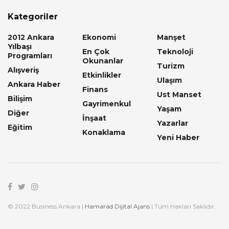
Kategoriler
2012 Ankara
Ekonomi
Manşet
Yılbaşı
En Çok
Teknoloji
Programları
Okunanlar
Turizm
Alışveriş
Etkinlikler
Ulaşım
Ankara Haber
Finans
Ust Manset
Bilişim
Gayrimenkul
Yaşam
Diğer
İnşaat
Yazarlar
Eğitim
Konaklama
Yeni Haber
© 2022 Business Ankara |
Hamarad Dijital Ajans
| Tüm Hakları Saklıdır.