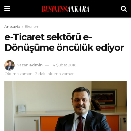
Anasayfa
Ekonomi
e-Ticaret sektörü e-
Dönüşüme öncülük ediyor
Yazan
admin
4 Şubat 2016
Okuma zamanı: 3 dak. okuma zamanı