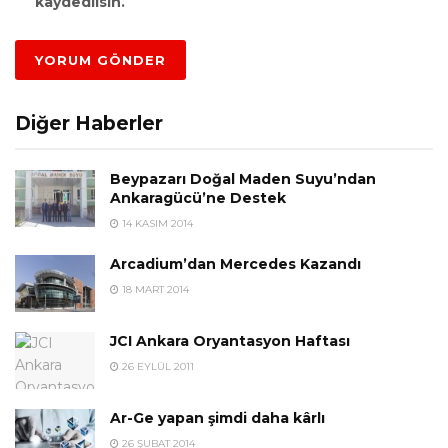
kaydedilsin.
Diğer Haberler
Beypazarı Doğal Maden Suyu’ndan
Ankaragücü’ne Destek
14 KASIM 2014
Arcadium’dan Mercedes Kazandı
18 MART 2014
JCI Ankara Oryantasyon Haftası
26 EYLÜL 2011
Ar-Ge yapan şimdi daha kârlı
26 ŞUBAT 2014