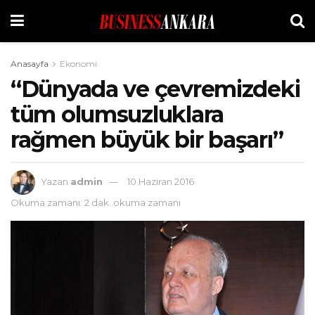
Anasayfa
Ekonomi
“Dünyada ve çevremizdeki
tüm olumsuzluklara
rağmen büyük bir başarı”
Yazan
admin
10 Haziran 2016
Okuma zamanı: 2 dak. okuma zamanı