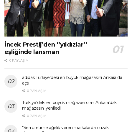
İncek Prestij’den ‘’yıldızlar’’
eşliğinde lansman
0 PAYLAŞIM
adidas Türkiye’deki en büyük mağazasını Ankara’da
açtı
0 PAYLAŞIM
Türkiye’deki en büyük mağazası olan Ankara’daki
mağazasını yeniledi
0 PAYLAŞIM
“Seri üretime ağırlık veren markalardan uzak