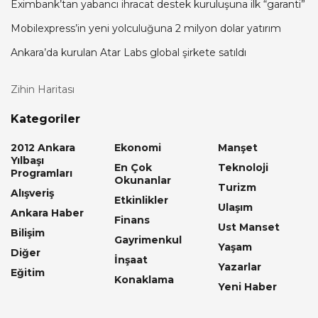
Eximbank’tan yabancı ihracat destek kuruluşuna ilk “garanti”
Mobilexpress’in yeni yolculuğuna 2 milyon dolar yatırım
Ankara’da kurulan Atar Labs global şirkete satıldı
Zihin Haritası
Kategoriler
2012 Ankara
Ekonomi
Manşet
Yılbaşı
En Çok
Teknoloji
Programları
Okunanlar
Turizm
Alışveriş
Etkinlikler
Ulaşım
Ankara Haber
Finans
Ust Manset
Bilişim
Gayrimenkul
Yaşam
Diğer
İnşaat
Yazarlar
Eğitim
Konaklama
Yeni Haber