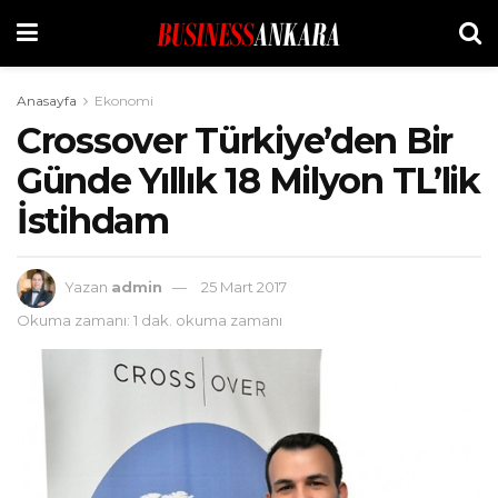
Anasayfa
Ekonomi
Crossover Türkiye’den Bir
Günde Yıllık 18 Milyon TL’lik
İstihdam
Yazan
admin
25 Mart 2017
Okuma zamanı: 1 dak. okuma zamanı