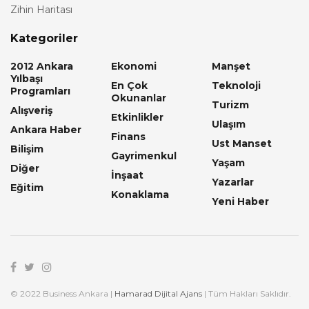
Zihin Haritası
Kategoriler
2012 Ankara
Ekonomi
Manşet
Yılbaşı
En Çok
Teknoloji
Programları
Okunanlar
Turizm
Alışveriş
Etkinlikler
Ulaşım
Ankara Haber
Finans
Ust Manset
Bilişim
Gayrimenkul
Yaşam
Diğer
İnşaat
Yazarlar
Eğitim
Konaklama
Yeni Haber
© 2022 Business Ankara |
Hamarad Dijital Ajans
| Tüm Hakları Saklıdır.