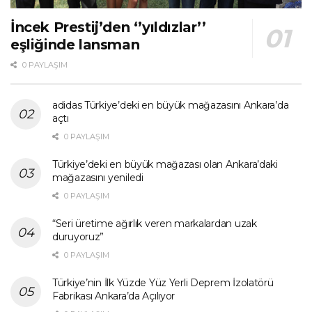
İncek Prestij’den ‘’yıldızlar’’
eşliğinde lansman
0 PAYLAŞIM
adidas Türkiye’deki en büyük mağazasını Ankara’da
açtı
0 PAYLAŞIM
Türkiye’deki en büyük mağazası olan Ankara’daki
mağazasını yeniledi
0 PAYLAŞIM
“Seri üretime ağırlık veren markalardan uzak
duruyoruz”
0 PAYLAŞIM
Türkiye’nin İlk Yüzde Yüz Yerli Deprem İzolatörü
Fabrikası Ankara’da Açılıyor