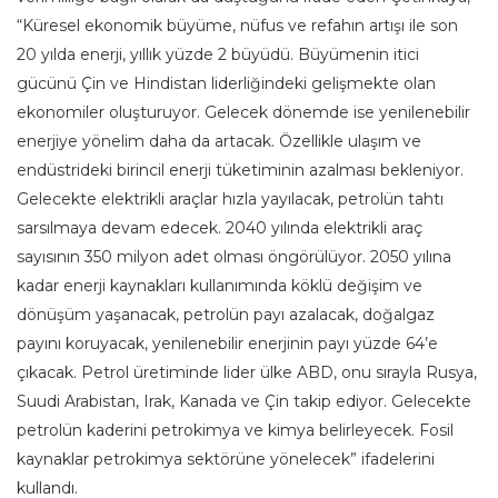
“Küresel ekonomik büyüme, nüfus ve refahın artışı ile son
20 yılda enerji, yıllık yüzde 2 büyüdü. Büyümenin itici
gücünü Çin ve Hindistan liderliğindeki gelişmekte olan
ekonomiler oluşturuyor. Gelecek dönemde ise yenilenebilir
enerjiye yönelim daha da artacak. Özellikle ulaşım ve
endüstrideki birincil enerji tüketiminin azalması bekleniyor.
Gelecekte elektrikli araçlar hızla yayılacak, petrolün tahtı
sarsılmaya devam edecek. 2040 yılında elektrikli araç
sayısının 350 milyon adet olması öngörülüyor. 2050 yılına
kadar enerji kaynakları kullanımında köklü değişim ve
dönüşüm yaşanacak, petrolün payı azalacak, doğalgaz
payını koruyacak, yenilenebilir enerjinin payı yüzde 64’e
çıkacak. Petrol üretiminde lider ülke ABD, onu sırayla Rusya,
Suudi Arabistan, Irak, Kanada ve Çin takip ediyor. Gelecekte
petrolün kaderini petrokimya ve kimya belirleyecek. Fosil
kaynaklar petrokimya sektörüne yönelecek” ifadelerini
kullandı.