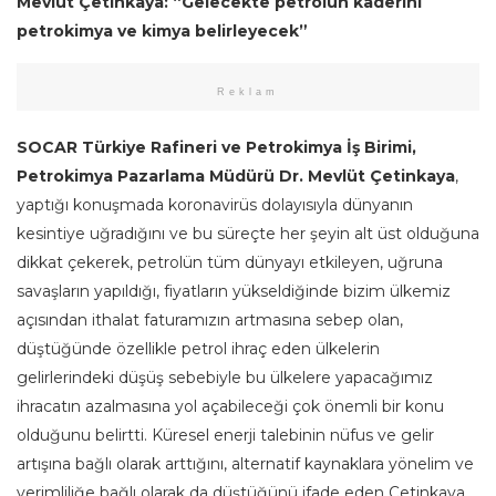
Mevlüt Çetinkaya: “Gelecekte petrolün kaderini
petrokimya ve kimya belirleyecek”
Reklam
SOCAR Türkiye Rafineri ve Petrokimya İş Birimi,
Petrokimya Pazarlama Müdürü Dr. Mevlüt Çetinkaya
,
yaptığı konuşmada koronavirüs dolayısıyla dünyanın
kesintiye uğradığını ve bu süreçte her şeyin alt üst olduğuna
dikkat çekerek, petrolün tüm dünyayı etkileyen, uğruna
savaşların yapıldığı, fiyatların yükseldiğinde bizim ülkemiz
açısından ithalat faturamızın artmasına sebep olan,
düştüğünde özellikle petrol ihraç eden ülkelerin
gelirlerindeki düşüş sebebiyle bu ülkelere yapacağımız
ihracatın azalmasına yol açabileceği çok önemli bir konu
olduğunu belirtti. Küresel enerji talebinin nüfus ve gelir
artışına bağlı olarak arttığını, alternatif kaynaklara yönelim ve
verimliliğe bağlı olarak da düştüğünü ifade eden Çetinkaya,