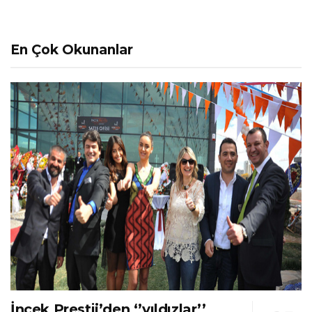
En Çok Okunanlar
İncek Prestij’den ‘’yıldızlar’’