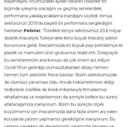
başlandığını, önümüzdeki aydan itibaren hissedilir bir
biçimde iyileşme olacağını ve geçmiş senelerdeki
performansı yakalayacaklarına inandığını söyledi. Kimya
sektörünün 2019’da başarılı bir performans sergilediğini
hatırlatan
Pelister
, “Özellikle kimya sektörümüz 20,6 milyar
dolarlık ihracatıyla Türkiye’deki ikinci büyük ihracatçı sektör
konumuna geldi. İhracatımızda en büyük payı petrokimya ile
plastik ve mamulleri ürün grubumuz teşkil etti. Dolayısıyla
bu seminerimizin ana konusu da çok önem arz ediyor.
Covid-19’un getirdiği olumsuzluklardan dolayı hemen
hemen tüm sektörler frene bastılar. Bizim sektörümüzde
de olumsuz yansıması oldu. Ancak hükümetimizin aldığı
tedbirlerle özellikle de kredi imkanlarıyla firmalarımızı
rahatlatması ve insanlarımızın da azmiyle birlikte bu süreci
atlatacağımıza inanıyorum. Bizim bu süreçte ölçek
büyütmemiz için ihracatımızda daha fazla önem arz eden
konularda yatırım yapmamız gerektiğine inanıyorum. Bu
yatırımı yaparken de devletimizin yanımızda olmasını ve