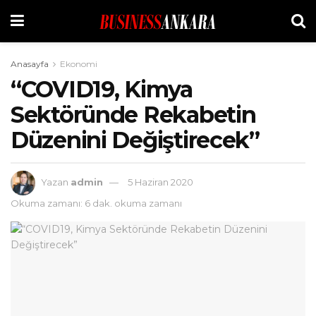
Anasayfa
Ekonomi
“COVID19, Kimya
Sektöründe Rekabetin
Düzenini Değiştirecek”
Yazan
admin
5 Haziran 2020
Okuma zamanı: 6 dak. okuma zamanı