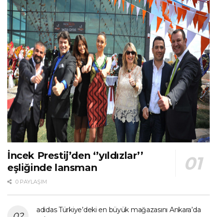
İncek Prestij’den ‘’yıldızlar’’
eşliğinde lansman
0 PAYLAŞIM
adidas Türkiye’deki en büyük mağazasını Ankara’da