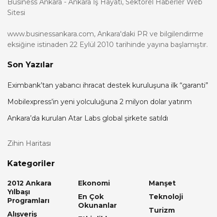
Business Ankara - Ankara İş Hayatı, Sektörel Haberler Web
Sitesi
www.businessankara.com, Ankara'daki PR ve bilgilendirme
eksiğine istinaden 22 Eylül 2010 tarihinde yayına başlamıştır.
Son Yazılar
Eximbank’tan yabancı ihracat destek kuruluşuna ilk “garanti”
Mobilexpress’in yeni yolculuğuna 2 milyon dolar yatırım
Ankara’da kurulan Atar Labs global şirkete satıldı
Zihin Haritası
Kategoriler
2012 Ankara
Ekonomi
Manşet
Yılbaşı
En Çok
Teknoloji
Programları
Okunanlar
Turizm
Alışveriş