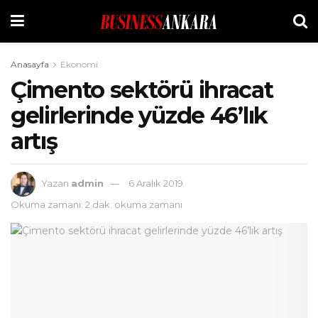
Anasayfa
Ekonomi
Çimento sektörü ihracat
gelirlerinde yüzde 46’lık
artış
Yazan
admin
6 Aralık 2019
Okuma zamanı: 2 dak. okuma zamanı