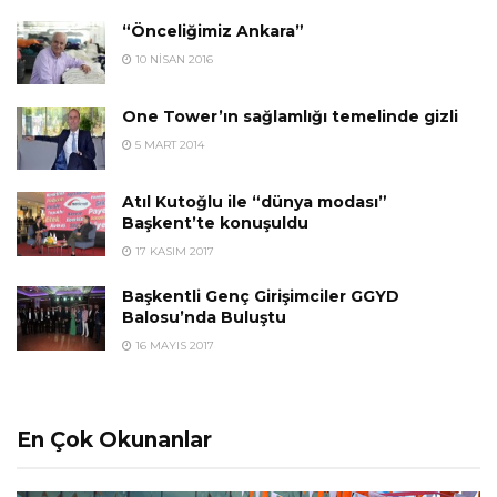
“Önceliğimiz Ankara”
10 NISAN 2016
One Tower’ın sağlamlığı temelinde gizli
5 MART 2014
Atıl Kutoğlu ile “dünya modası”
Başkent’te konuşuldu
17 KASIM 2017
Başkentli Genç Girişimciler GGYD
Balosu’nda Buluştu
16 MAYIS 2017
En Çok Okunanlar