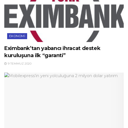
EKONOMI
Eximbank’tan yabancı ihracat destek
kuruluşuna ilk “garanti”
9 TEMMUZ 2020