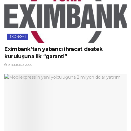
EKONOMI
Eximbank’tan yabancı ihracat destek
kuruluşuna ilk “garanti”
9 TEMMUZ 2020