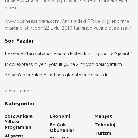
Business Ankara - Ankara İş Hayatı, Sektörel Haberler Web
Sitesi
www.businessankara.com, Ankara'daki PR ve bilgilendirme
eksiğine istinaden 22 Eylül 2010 tarihinde yayına başlamıştır.
Son Yazılar
Eximbank’tan yabancı ihracat destek kuruluşuna ilk “garanti”
Mobilexpress’in yeni yolculuğuna 2 milyon dolar yatırım
Ankara’da kurulan Atar Labs global şirkete satıldı
Zihin Haritası
Kategoriler
2012 Ankara
Ekonomi
Manşet
Yılbaşı
En Çok
Teknoloji
Programları
Okunanlar
Turizm
Alışveriş