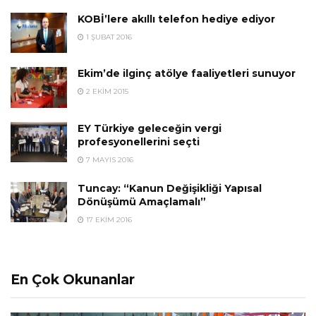
KOBİ’lere akıllı telefon hediye ediyor
1 ŞUBAT 2016
Ekim’de ilginç atölye faaliyetleri sunuyor
2 EKIM 2015
EY Türkiye geleceğin vergi
profesyonellerini seçti
7 MAYIS 2016
Tuncay: “Kanun Değişikliği Yapısal
Dönüşümü Amaçlamalı”
17 EKIM 2016
En Çok Okunanlar