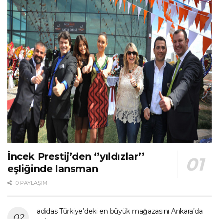
İncek Prestij’den ‘’yıldızlar’’
eşliğinde lansman
0 PAYLAŞIM
adidas Türkiye’deki en büyük mağazasını Ankara’da