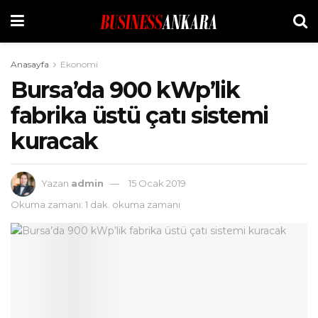
Anasayfa
Ekonomi
Bursa’da 900 kWp’lik
fabrika üstü çatı sistemi
kuracak
Yazan
admin
15 Ocak 2019
Okuma zamanı: 1 dak. okuma zamanı