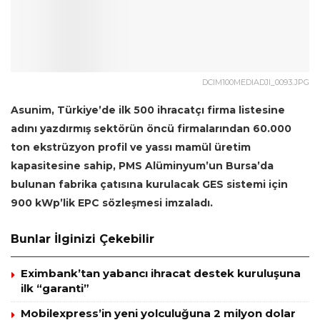
DCIM100MEDIADJI_0093.JPG
Asunim, Türkiye’de ilk 500 ihracatçı firma listesine
adını yazdırmış sektörün öncü firmalarından 60.000
ton ekstrüzyon profil ve yassı mamül üretim
kapasitesine sahip, PMS Alüminyum’un Bursa’da
bulunan fabrika çatısına kurulacak GES sistemi için
900 kWp’lik EPC sözleşmesi imzaladı.
Bunlar İlginizi Çekebilir
Eximbank’tan yabancı ihracat destek kuruluşuna
ilk “garanti”
Mobilexpress’in yeni yolculuğuna 2 milyon dolar