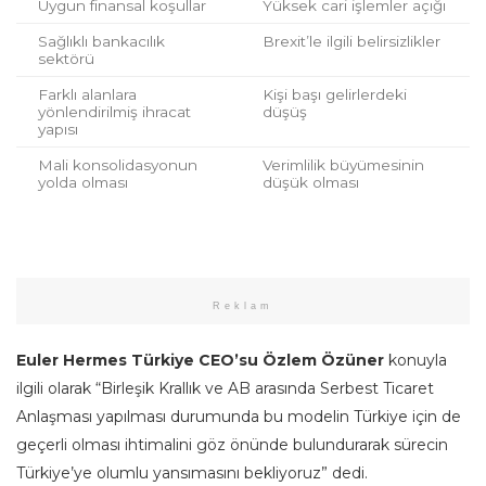
Uygun finansal koşullar
Yüksek cari işlemler açığı
Sağlıklı bankacılık
Brexit’le ilgili belirsizlikler
sektörü
Farklı alanlara
Kişi başı gelirlerdeki
yönlendirilmiş ihracat
düşüş
yapısı
Mali konsolidasyonun
Verimlilik büyümesinin
yolda olması
düşük olması
Reklam
Euler Hermes Türkiye CEO’su Özlem Özüner
konuyla
ilgili olarak “Birleşik Krallık ve AB arasında Serbest Ticaret
Anlaşması yapılması durumunda bu modelin Türkiye için de
geçerli olması ihtimalini göz önünde bulundurarak sürecin
Türkiye’ye olumlu yansımasını bekliyoruz” dedi.