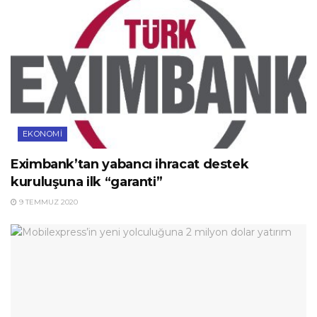
EKONOMI
Eximbank’tan yabancı ihracat destek
kuruluşuna ilk “garanti”
9 TEMMUZ 2020