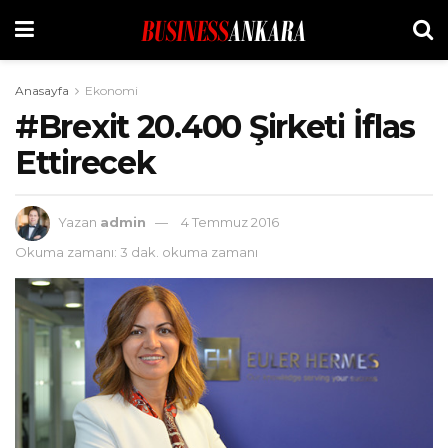
Anasayfa
Ekonomi
#Brexit 20.400 Şirketi İflas
Ettirecek
Yazan
admin
4 Temmuz 2016
Okuma zamanı: 3 dak. okuma zamanı