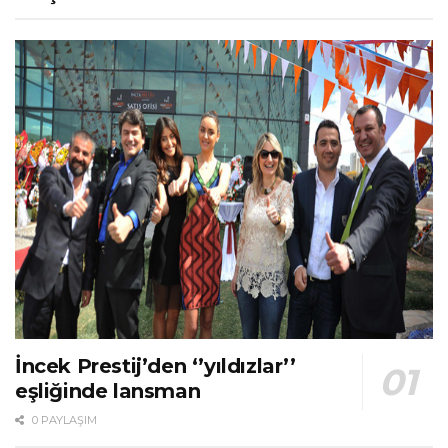
İncek Prestij’den ‘’yıldızlar’’
eşliğinde lansman
0 PAYLAŞIM