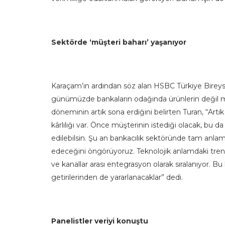
Sektörde ‘müşteri baharı’ yaşanıyor
Karaçam’ın ardından söz alan HSBC Türkiye Bireyse
günümüzde bankaların odağında ürünlerin değil müşt
döneminin artık sona erdiğini belirten Turan, “Art
kârlılığı var. Önce müşterinin istediği olacak, bu da
edilebilsin. Şu an bankacılık sektöründe tam anlam
edeceğini öngörüyoruz. Teknolojik anlamdaki trendle
ve kanallar arası entegrasyon olarak sıralanıyor. B
getirilerinden de yararlanacaklar” dedi.
Panelistler veriyi konuştu