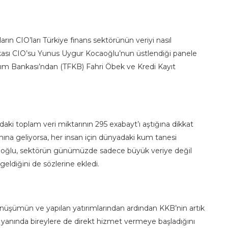
rın CIO’ları Türkiye finans sektörünün veriyi nasıl
kası CIO’su Yunus Uygur Kocaoğlu’nun üstlendiği panele
lım Bankası’ndan (TFKB) Fahri Öbek ve Kredi Kayıt
ki toplam veri miktarının 295 exabayt’ı aştığına dikkat
mına geliyorsa, her insan için dünyadaki kum tanesi
Kocaoğlu, sektörün günümüzde sadece büyük veriye değil
eldiğini de sözlerine ekledi.
nüşümün ve yapılan yatırımlarından ardından KKB’nin artık
ın yanında bireylere de direkt hizmet vermeye başladığını