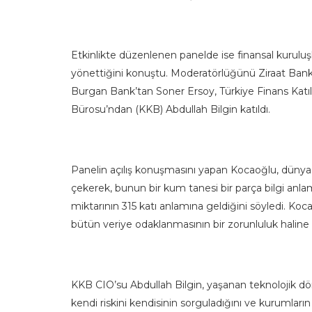
Etkinlikte düzenlenen panelde ise finansal kuruluşla
yönettiğini konuştu. Moderatörlüğünü Ziraat Ban
Burgan Bank’tan Soner Ersoy, Türkiye Finans Katı
Bürosu’ndan (KKB) Abdullah Bilgin katıldı.
Panelin açılış konuşmasını yapan Kocaoğlu, dünyada
çekerek, bunun bir kum tanesi bir parça bilgi anla
miktarının 315 katı anlamına geldiğini söyledi. 
bütün veriye odaklanmasının bir zorunluluk haline g
KKB CIO’su Abdullah Bilgin, yaşanan teknolojik dö
kendi riskini kendisinin sorguladığını ve kurumlar