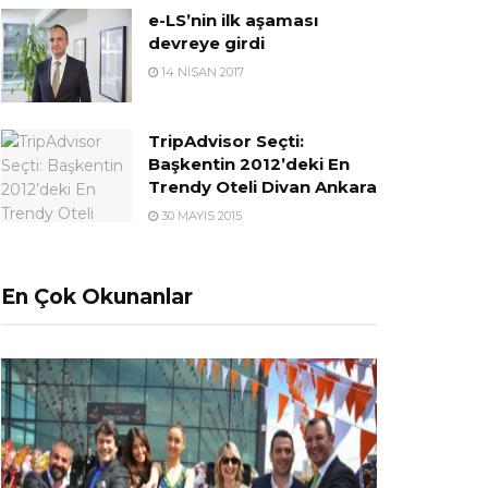
e-LS’nin ilk aşaması
devreye girdi
14 NISAN 2017
TripAdvisor Seçti:
Başkentin 2012’deki En
Trendy Oteli Divan Ankara
30 MAYIS 2015
En Çok Okunanlar