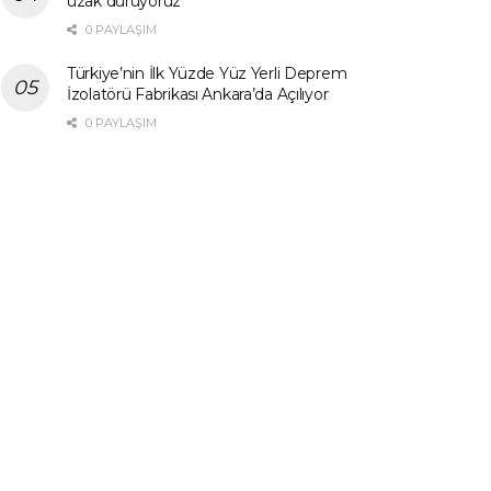
uzak duruyoruz”
0 PAYLAŞIM
Türkiye’nin İlk Yüzde Yüz Yerli Deprem
İzolatörü Fabrikası Ankara’da Açılıyor
0 PAYLAŞIM