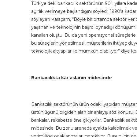
Türkiye’deki bankacılık sektörünün 90’lı yıllara kada
ağırlık verilmeye başlandığını söyledi. 1990’a ka
söyleyen Karaçam, “Böyle bir ortamda sektör verid
yaşanan ve teknolojinin başrol oynadığı dönüşümle 
kanalları oluştu. Bu da yeni operasyonel süreçlerle
bu süreçlerin yönetilmesi, müşterilerin ihtiyaç du
teknolojik altyapılar ile mümkün olabiliyor” diye k
Bankacılıkta kâr aslanın midesinde
Bankacılık sektörünün ürün odaklı yapıdan müşteri
üstünlüğünü bilgiden alan bir anlayış söz konusu. 
bankalar, rekabette öne çıkıyorlar. Bankacılık sekt
midesinde. Bu zorlu arenada ayakta kalabilmek v
verimliliğe odaklanmaları gerekiyor. Bunun için de te