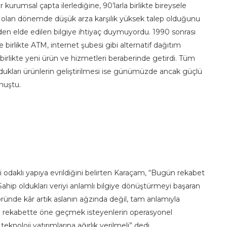
r kurumsal çapta ilerlediğine, 90’larla birlikte bireysele
dar olan dönemde düşük arza karşılık yüksek talep olduğunu
en elde edilen bilgiye ihtiyaç duymuyordu. 1990 sonrası
birlikte ATM, internet şubesi gibi alternatif dağıtım
 birlikte yeni ürün ve hizmetleri beraberinde getirdi. Tüm
ydukları ürünlerin geliştirilmesi ise günümüzde ancak güçlü
onuştu.
 odaklı yapıya evrildiğini belirten Karaçam, “Bugün rekabet
Sahip oldukları veriyi anlamlı bilgiye dönüştürmeyi başaran
öründe kâr artık aslanın ağzında değil, tam anlamıyla
e rekabette öne geçmek isteyenlerin operasyonel
knoloji yatırımlarına ağırlık verilmeli” dedi.