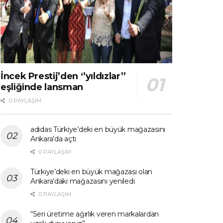
İncek Prestij’den ‘’yıldızlar’’
eşliğinde lansman
0 PAYLAŞIM
adidas Türkiye’deki en büyük mağazasını
Ankara’da açtı
0 PAYLAŞIM
Türkiye’deki en büyük mağazası olan
Ankara’daki mağazasını yeniledi
0 PAYLAŞIM
“Seri üretime ağırlık veren markalardan