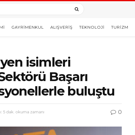
MI
GAYRIMENKUL
ALIŞVERIŞ
TEKNOLOJI
TURIZM
yen isimleri
Sektörü Başarı
syonellerle buluştu
0
: 5 dak. okuma zamanı