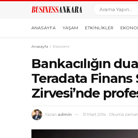
ANASAYFA
YAŞAM
ETKINLIKLER
EKONO
Anasayfa
Ekonomi
Bankacılığın dua
Teradata Finans 
Zirvesi’nde profe
Yazan
admin
31 Mart 2014
Okuma zamanı