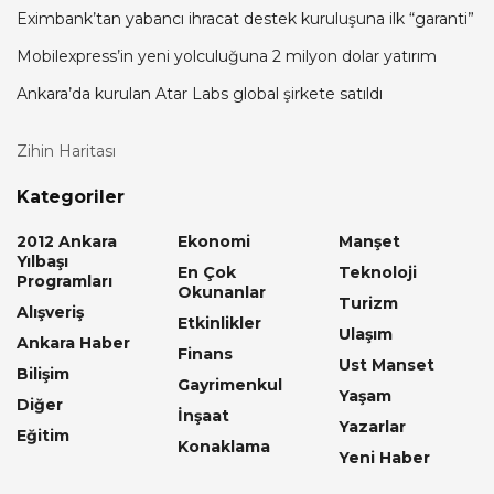
Eximbank’tan yabancı ihracat destek kuruluşuna ilk “garanti”
Mobilexpress’in yeni yolculuğuna 2 milyon dolar yatırım
Ankara’da kurulan Atar Labs global şirkete satıldı
Zihin Haritası
Kategoriler
2012 Ankara
Ekonomi
Manşet
Yılbaşı
En Çok
Teknoloji
Programları
Okunanlar
Turizm
Alışveriş
Etkinlikler
Ulaşım
Ankara Haber
Finans
Ust Manset
Bilişim
Gayrimenkul
Yaşam
Diğer
İnşaat
Yazarlar
Eğitim
Konaklama
Yeni Haber