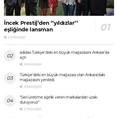
İncek Prestij’den ‘’yıldızlar’’
eşliğinde lansman
0 PAYLAŞIM
adidas Türkiye’deki en büyük mağazasını Ankara’da
açtı
0 PAYLAŞIM
Türkiye’deki en büyük mağazası olan Ankara’daki
mağazasını yeniledi
0 PAYLAŞIM
“Seri üretime ağırlık veren markalardan uzak
duruyoruz”
0 PAYLAŞIM