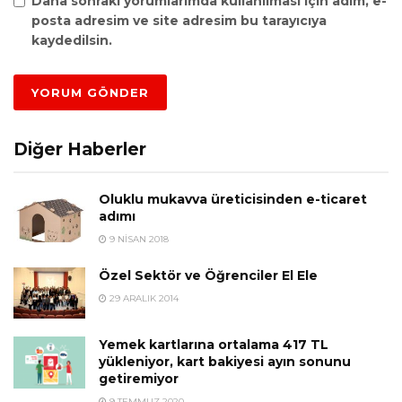
Daha sonraki yorumlarımda kullanılması için adım, e-
posta adresim ve site adresim bu tarayıcıya
kaydedilsin.
Diğer Haberler
Oluklu mukavva üreticisinden e-ticaret
adımı
9 NISAN 2018
Özel Sektör ve Öğrenciler El Ele
29 ARALIK 2014
Yemek kartlarına ortalama 417 TL
yükleniyor, kart bakiyesi ayın sonunu
getiremiyor
9 TEMMUZ 2020