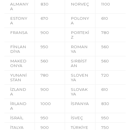
ALMANY
830
NORVEÇ
1100
A
ESTONY
670
POLONY
610
A
A
FRANSA
900
PORTEKİ
780
Z
FİNLAN
950
ROMAN
560
DİYA
YA
MAKED
560
SIRBİST
560
ONYA
AN
YUNANİ
780
SLOVEN
720
STAN
YA
İZLAND
900
SLOVAK
610
A
YA
İRLAND
1000
İSPANYA
830
A
İSRAİL
950
İSVEÇ
950
İTALYA
900
TÜRKİYE
750