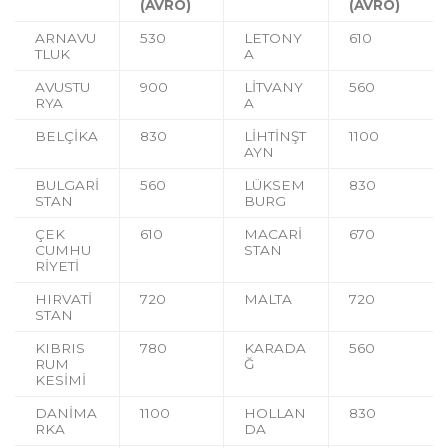
(AVRO)
(AVRO)
ARNAVU
530
LETONY
610
TLUK
A
AVUSTU
900
LİTVANY
560
RYA
A
BELÇİKA
830
LİHTİNŞT
1100
AYN
BULGARİ
560
LÜKSEM
830
STAN
BURG
ÇEK
610
MACARİ
670
CUMHU
STAN
RİYETİ
HIRVATİ
720
MALTA
720
STAN
KIBRIS
780
KARADA
560
RUM
Ğ
KESİMİ
DANİMA
1100
HOLLAN
830
RKA
DA