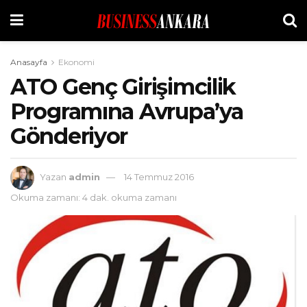
Anasayfa
Ekonomi
ATO Genç Girişimcilik
Programına Avrupa’ya
Gönderiyor
Yazan
admin
14 Temmuz 2016
Okuma zamanı: 4 dak. okuma zamanı