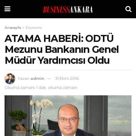
Anasayfa
Ekonomi
ATAMA HABERİ: ODTÜ
Mezunu Bankanın Genel
Müdür Yardımcısı Oldu
Yazan
admin
31 Ekim 2016
Okuma zamanı: 1 dak. okuma zamanı