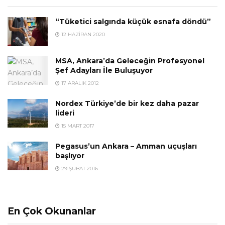
“Tüketici salgında küçük esnafa döndü”
12 HAZIRAN 2020
MSA, Ankara’da Geleceğin Profesyonel
Şef Adayları İle Buluşuyor
17 ARALIK 2012
Nordex Türkiye’de bir kez daha pazar
lideri
15 MART 2017
Pegasus’un Ankara – Amman uçuşları
başlıyor
29 ŞUBAT 2016
En Çok Okunanlar