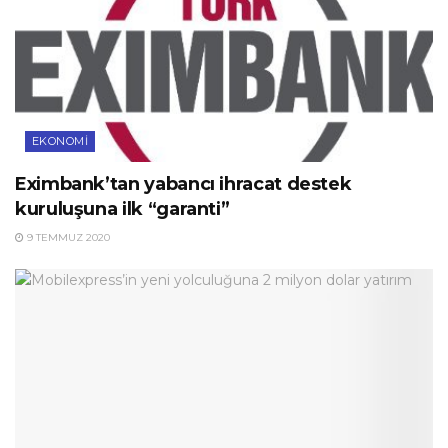
EKONOMI
Eximbank’tan yabancı ihracat destek
kuruluşuna ilk “garanti”
9 TEMMUZ 2020