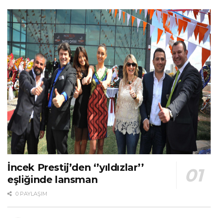
İncek Prestij’den ‘’yıldızlar’’
eşliğinde lansman
0 PAYLAŞIM