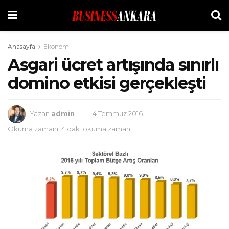
Anasayfa
Ekonomi
Asgari ücret artışında sınırlı
domino etkisi gerçekleşti
Yazan
admin
4 Temmuz 2016
Okuma zamanı: 4 dak. okuma zamanı