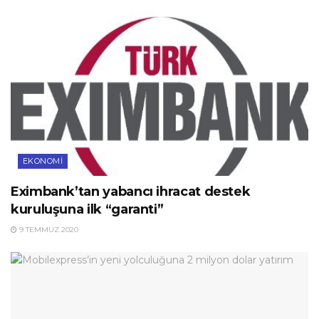
EKONOMI
Eximbank’tan yabancı ihracat destek
kuruluşuna ilk “garanti”
9 TEMMUZ 2020