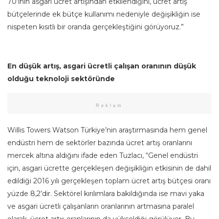
70’inin asgari ücret artışından etkilendiğini, ücret artış
bütçelerinde ek bütçe kullanımı nedeniyle değişikliğin ise
nispeten kısıtlı bir oranda gerçekleştiğini görüyoruz.”
En düşük artış, asgari ücretli çalışan oranının düşük
olduğu teknoloji sektöründe
Reklam
Willis Towers Watson Türkiye’nin araştırmasında hem genel
endüstri hem de sektörler bazında ücret artış oranlarını
mercek altına aldığını ifade eden Tuzlacı, “Genel endüstri
için, asgari ücrette gerçekleşen değişikliğin etkisinin de dahil
edildiği 2016 yılı gerçekleşen toplam ücret artış bütçesi oranı
yüzde 8,2’dir. Sektörel kırılımlara bakıldığında ise mavi yaka
ve asgari ücretli çalışanların oranlarının artmasına paralel
olarak, ücret artış oranlarının da yükseldiği görülüyor. Bu